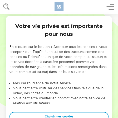
Votre vie privée est importante
pour nous
NE MANQUEZ PAS L’ÉVÉNEMENT
En cliquant sur le bouton « Accepter tous les cookies », vous
DE L’ANNÉE !
acceptez que TopChrétien utilise des traceurs (comme des
cookies ou l'identifiant unique de votre compte utilisateur) et
ET SI LEURS ERREURS POUVAIENT VOUS ÉVITER LES
traite vos données à caractère personnel (comme vos
VOTRES ?
données de navigation et les informations renseignées dans
votre compte utilisateur) dans les buts suivants :
On admire souvent les leaders pour leurs réussites, leur impact,
leur foi ou leur vision. Mais on voit moins les doutes, les erreurs
Mesurer l'audience de notre service
Vous permettre d'utiliser des services tiers tels que de la
et les saisons difficiles qu'ils ont traversés, alors même que ce
vidéo, des cartes du monde…
sont elles qui les ont façonnés.
Vous permettre d'entrer en contact avec notre service de
relation aux utilisateurs.
Dans cette conférence, leaders, entrepreneurs, et responsables
reviennent sur les erreurs marquantes de leur parcours et les
clés pour avancer avec plus de sagesse afin que leurs erreurs
Choisir mes cookies