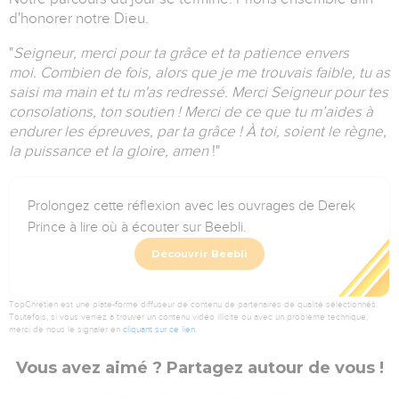
d'honorer notre Dieu.
"
Seigneur, merci pour ta grâce et ta patience envers
moi.
Combien de fois, alors que je me trouvais faible, tu as
saisi ma main et tu m'as redressé.
Merci Seigneur pour tes
consolations, ton soutien !
Merci de ce que tu m’aides à
endurer les épreuves, par ta grâce !
À toi, soient le règne,
la puissance et la gloire, amen
!
"
Prolongez cette réflexion avec les ouvrages de Derek
Prince à lire où à écouter sur Beebli.
Découvrir Beebli
TopChrétien est une plate-forme diffuseur de contenu de partenaires de qualité sélectionnés.
Toutefois, si vous veniez à trouver un contenu vidéo illicite ou avec un problème technique,
merci de nous le signaler en
cliquant sur ce lien
.
Vous avez aimé ? Partagez autour de vous !