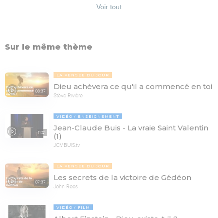
Voir tout
Sur le même thème
LA PENSÉE DU JOUR
Dieu achèvera ce qu'il a commencé en toi
08:37
Stève Rivière
VIDÉO
ENSEIGNEMENT
Jean-Claude Buis - La vraie Saint Valentin
11:01
(1)
JCMBUIS.tv
LA PENSÉE DU JOUR
Les secrets de la victoire de Gédéon
07:37
John Roos
VIDÉO
FILM