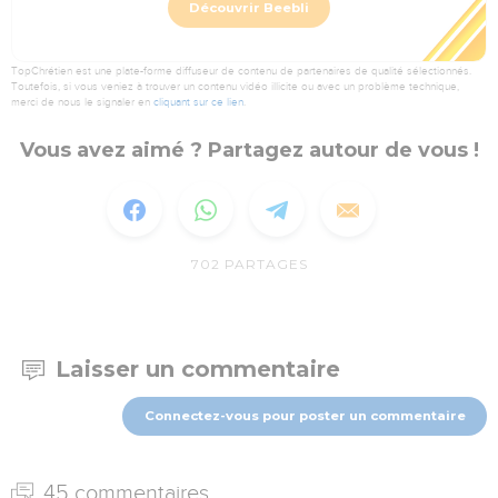
Découvrir Beebli
TopChrétien est une plate-forme diffuseur de contenu de partenaires de qualité sélectionnés.
Toutefois, si vous veniez à trouver un contenu vidéo illicite ou avec un problème technique,
merci de nous le signaler en
cliquant sur ce lien
.
Vous avez aimé ? Partagez autour de vous !
702
PARTAGES
Laisser un commentaire
Connectez-vous pour poster un commentaire
45 commentaires