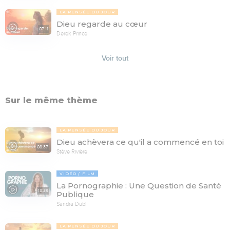
LA PENSÉE DU JOUR
Dieu regarde au cœur
07:11
Derek Prince
Voir tout
Sur le même thème
LA PENSÉE DU JOUR
Dieu achèvera ce qu'il a commencé en toi
08:37
Stève Rivière
VIDÉO
FILM
La Pornographie : Une Question de Santé
18:39
Publique
Sandra Dubi
LA PENSÉE DU JOUR