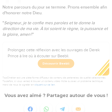
Notre parcours du jour se termine.
Prions ensemble afin
d'honorer notre Dieu.
"
Seigneur, je te confie mes paroles et te donne la
direction de ma vie.
À toi soient le règne, la puissance et
la gloire, amen
!"
Prolongez cette réflexion avec les ouvrages de Derek
Prince à lire où à écouter sur Beebli.
Découvrir Beebli
TopChrétien est une plate-forme diffuseur de contenu de partenaires de qualité sélectionnés.
Toutefois, si vous veniez à trouver un contenu vidéo illicite ou avec un problème technique,
merci de nous le signaler en
cliquant sur ce lien
.
Vous avez aimé ? Partagez autour de vous !