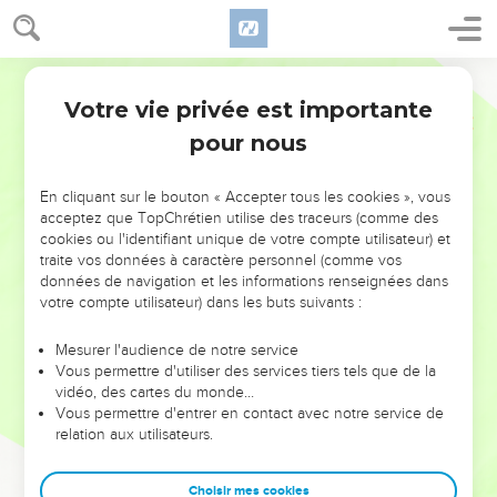
Votre vie privée est importante
pour nous
NE MANQUEZ PAS L’ÉVÉNEMENT
En cliquant sur le bouton « Accepter tous les cookies », vous
DE L’ANNÉE !
acceptez que TopChrétien utilise des traceurs (comme des
cookies ou l'identifiant unique de votre compte utilisateur) et
ET SI LEURS ERREURS POUVAIENT VOUS ÉVITER LES
traite vos données à caractère personnel (comme vos
VOTRES ?
données de navigation et les informations renseignées dans
votre compte utilisateur) dans les buts suivants :
On admire souvent les leaders pour leurs réussites, leur impact,
leur foi ou leur vision. Mais on voit moins les doutes, les erreurs
Mesurer l'audience de notre service
Vous permettre d'utiliser des services tiers tels que de la
et les saisons difficiles qu'ils ont traversés, alors même que ce
vidéo, des cartes du monde…
sont elles qui les ont façonnés.
Vous permettre d'entrer en contact avec notre service de
relation aux utilisateurs.
Dans cette conférence, leaders, entrepreneurs, et responsables
reviennent sur les erreurs marquantes de leur parcours et les
clés pour avancer avec plus de sagesse afin que leurs erreurs
Choisir mes cookies