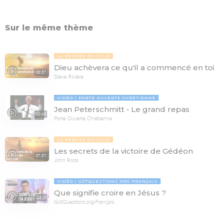
Sur le même thème
LA PENSÉE DU JOUR
Dieu achèvera ce qu'il a commencé en toi
08:37
Stève Rivière
VIDÉO
PORTE OUVERTE CHRÉTIENNE
Jean Peterschmitt - Le grand repas
50:40
Porte Ouverte Chrétienne
LA PENSÉE DU JOUR
Les secrets de la victoire de Gédéon
07:37
John Roos
VIDÉO
GOTQUESTIONS.ORG-FRANÇAIS
Que signifie croire en Jésus ?
04:10
GotQuestions.org-Français