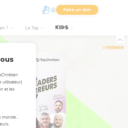
Faire un don
ien ?
Le Top
FERMER
nous
opChrétien
utilisateur)
n et les
:
 du monde…
eurs.