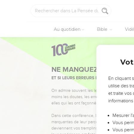
Au quotidien
Bible
Vid
Vot
NE MANQUEZ PAS L’ÉVÉ
ET SI LEURS ERREURS POUVAIENT VOUS 
En cliquant 
utilise des 
On admire souvent les leaders pour leurs réussi
et traite vo
moins les doutes, les erreurs et les saisons di
informations
elles qui les ont façonnés.
Mesurer l'
Dans cette conférence, leaders, entrepreneur
marquantes de leur parcours et les clés pour
Vous perme
deviennent vos tremplins. Que vous guidiez 
Vous perme