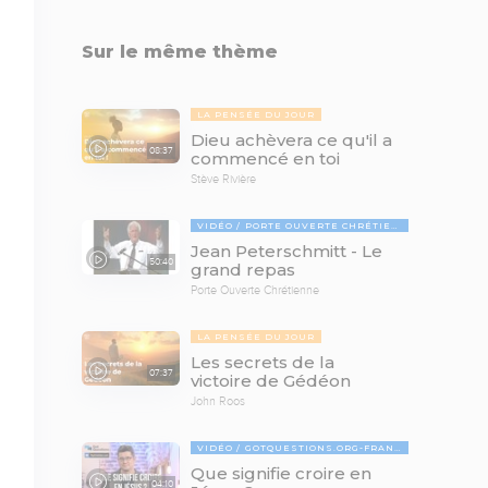
Sur le même thème
LA PENSÉE DU JOUR
Dieu achèvera ce qu'il a
08:37
commencé en toi
Stève Rivière
VIDÉO
PORTE OUVERTE CHRÉTIENNE
Jean Peterschmitt - Le
50:40
grand repas
Porte Ouverte Chrétienne
LA PENSÉE DU JOUR
Les secrets de la
07:37
victoire de Gédéon
John Roos
VIDÉO
GOTQUESTIONS.ORG-FRANÇAIS
Que signifie croire en
04:10