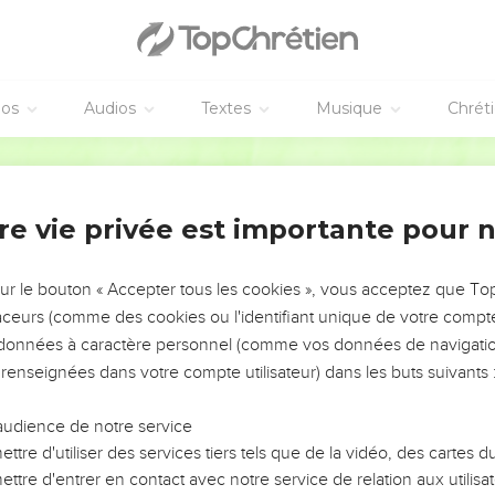
éos
Audios
Textes
Musique
Chrét
re vie privée est importante pour 
NEMENT DE L’ANNÉE !
ÉVITER LES VOTRES ?
sur le bouton « Accepter tous les cookies », vous acceptez que T
traceurs (comme des cookies ou l'identifiant unique de votre compte 
tes, leur impact, leur foi ou leur vision. Mais on voit
s données à caractère personnel (comme vos données de navigatio
fficiles qu'ils ont traversés, alors même que ce sont
 renseignées dans votre compte utilisateur) dans les buts suivants 
audience de notre service
s, et responsables reviennent sur les erreurs
 avancer avec plus de sagesse afin que leurs erreurs
ttre d'utiliser des services tiers tels que de la vidéo, des cartes
un ministère, une équipe, un groupe ou une famille,
ttre d'entrer en contact avec notre service de relation aux utilisat