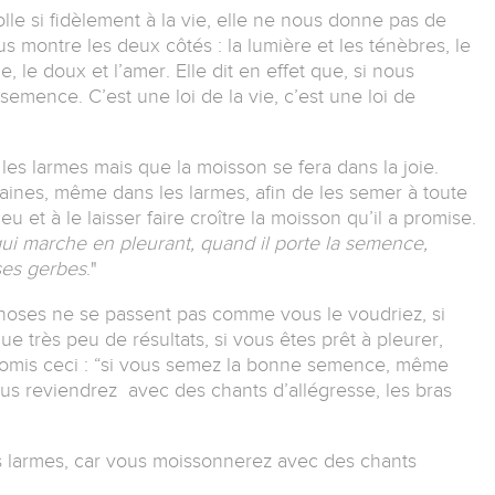
colle si fidèlement à la vie, elle ne nous donne pas de
s montre les deux côtés : la lumière et les ténèbres, le
le, le doux et l’amer. Elle dit en effet que, si nous
emence. C’est une loi de la vie, c’est une loi de
 les larmes mais que la moisson se fera dans la joie.
s graines, même dans les larmes, afin de les semer à toute
eu et à le laisser faire croître la moisson qu’il a promise.
qui marche en pleurant, quand il porte la semence,
 ses gerbes
."
choses ne se passent pas comme vous le voudriez, si
 très peu de résultats, si vous êtes prêt à pleurer,
omis ceci :
“si vous semez la bonne semence, même
ous reviendrez avec des chants d’allégresse, les bras
s larmes, car vous moissonnerez avec des chants