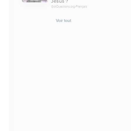
Jésus ?
GotQuestions.org-Français
Voir tout