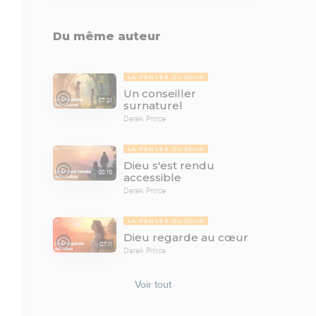
Du même auteur
LA PENSÉE DU JOUR
Un conseiller
07:21
surnaturel
Derek Prince
LA PENSÉE DU JOUR
Dieu s'est rendu
08:10
accessible
Derek Prince
LA PENSÉE DU JOUR
Dieu regarde au cœur
07:11
Derek Prince
Voir tout