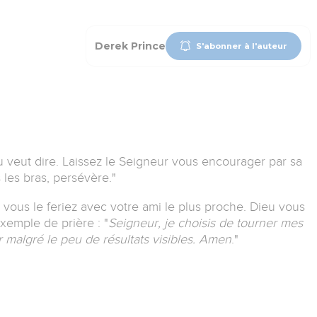
Derek Prince
S'abonner à l'auteur
 veut dire.
Laissez le Seigneur vous encourager par sa
 les bras, persévère.
"
 vous le feriez avec votre ami le plus proche. Dieu vous
exemple de prière :
"
Seigneur, je choisis de tourner mes
r malgré le peu de résultats visibles. Amen
.
"