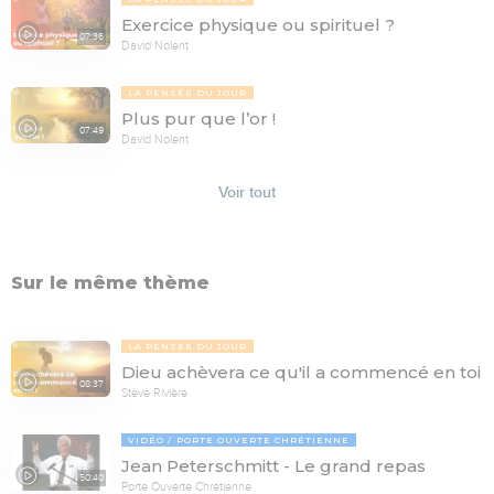
Exercice physique ou spirituel ?
07:36
David Nolent
LA PENSÉE DU JOUR
Plus pur que l’or !
07:49
David Nolent
Voir tout
Sur le même thème
LA PENSÉE DU JOUR
Dieu achèvera ce qu'il a commencé en toi
08:37
Stève Rivière
VIDÉO
PORTE OUVERTE CHRÉTIENNE
Jean Peterschmitt - Le grand repas
50:40
Porte Ouverte Chrétienne