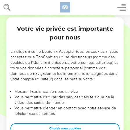
Votre vie privée est importante
pour nous
NE MANQUEZ PAS L’ÉVÉNEMENT
En cliquant sur le bouton « Accepter tous les cookies », vous
DE L’ANNÉE !
acceptez que TopChrétien utilise des traceurs (comme des
cookies ou l'identifiant unique de votre compte utilisateur) et
ET SI LEURS ERREURS POUVAIENT VOUS ÉVITER LES
traite vos données à caractère personnel (comme vos
VOTRES ?
données de navigation et les informations renseignées dans
votre compte utilisateur) dans les buts suivants :
On admire souvent les leaders pour leurs réussites, leur impact,
leur foi ou leur vision. Mais on voit moins les doutes, les erreurs
Mesurer l'audience de notre service
Vous permettre d'utiliser des services tiers tels que de la
et les saisons difficiles qu'ils ont traversés, alors même que ce
vidéo, des cartes du monde…
sont elles qui les ont façonnés.
Vous permettre d'entrer en contact avec notre service de
relation aux utilisateurs.
Dans cette conférence, leaders, entrepreneurs, et responsables
reviennent sur les erreurs marquantes de leur parcours et les
clés pour avancer avec plus de sagesse afin que leurs erreurs
Choisir mes cookies