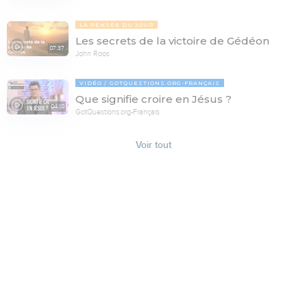
LA PENSÉE DU JOUR
Les secrets de la victoire de Gédéon
07:37
John Roos
VIDÉO
GOTQUESTIONS.ORG-FRANÇAIS
Que signifie croire en Jésus ?
04:10
GotQuestions.org-Français
Voir tout