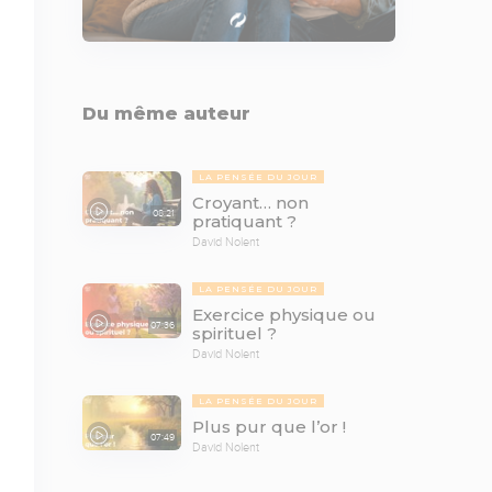
Du même auteur
LA PENSÉE DU JOUR
Croyant… non
08:21
pratiquant ?
David Nolent
LA PENSÉE DU JOUR
Exercice physique ou
07:36
spirituel ?
David Nolent
LA PENSÉE DU JOUR
Plus pur que l’or !
07:49
David Nolent