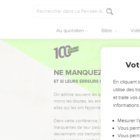
Au quotidien
Bible
Vid
Vot
NE MANQUEZ PAS L’ÉVÉ
ET SI LEURS ERREURS POUVAIENT VOUS 
En cliquant 
utilise des 
On admire souvent les leaders pour leurs réussi
et traite vo
moins les doutes, les erreurs et les saisons di
informations
elles qui les ont façonnés.
Mesurer l'
Dans cette conférence, leaders, entrepreneur
marquantes de leur parcours et les clés pour
Vous perme
deviennent vos tremplins. Que vous guidiez 
Vous perme