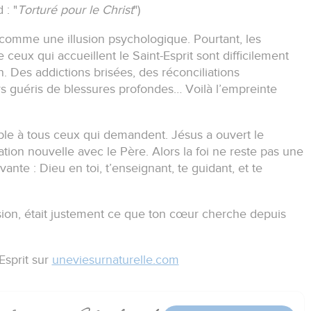
 : "
Torturé pour le Christ
")
la comme une illusion psychologique.
Pourtant, les
 ceux qui accueillent le Saint-Esprit sont difficilement
n.
Des addictions brisées, des réconciliations
rs guéris de blessures profondes…
Voilà l’empreinte
ible à tous ceux qui demandent.
Jésus a ouvert le
elation nouvelle avec le Père.
Alors la foi ne reste pas une
ivante :
Dieu en toi, t’enseignant, te guidant, et te
llusion, était justement ce que ton cœur cherche depuis
-Esprit sur
uneviesurnaturelle.com