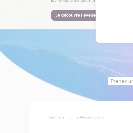
leur expérience est faite pour vous.
Je découvre l’événement
Prenez un
TopChrétien
La Pensée du Jour