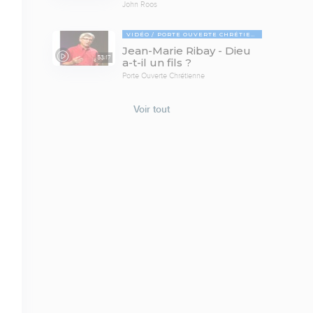
John Roos
VIDÉO
PORTE OUVERTE CHRÉTIENNE
Jean-Marie Ribay - Dieu
53:17
a-t-il un fils ?
Porte Ouverte Chrétienne
Voir tout