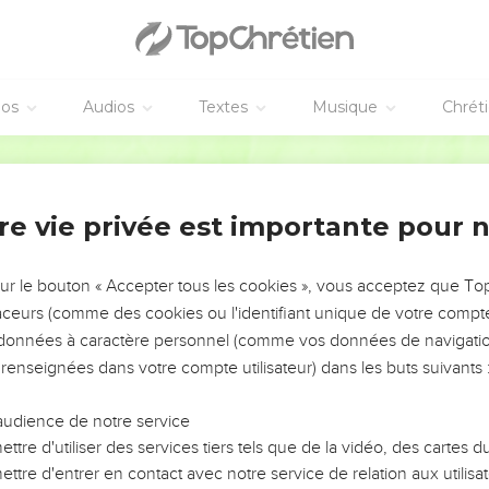
éos
Audios
Textes
Musique
Chrét
re vie privée est importante pour 
NEMENT DE L’ANNÉE !
ÉVITER LES VOTRES ?
sur le bouton « Accepter tous les cookies », vous acceptez que T
traceurs (comme des cookies ou l'identifiant unique de votre compte 
tes, leur impact, leur foi ou leur vision. Mais on voit
s données à caractère personnel (comme vos données de navigatio
fficiles qu'ils ont traversés, alors même que ce sont
 renseignées dans votre compte utilisateur) dans les buts suivants 
audience de notre service
s, et responsables reviennent sur les erreurs
 avancer avec plus de sagesse afin que leurs erreurs
ttre d'utiliser des services tiers tels que de la vidéo, des cartes
un ministère, une équipe, un groupe ou une famille,
ttre d'entrer en contact avec notre service de relation aux utilisat