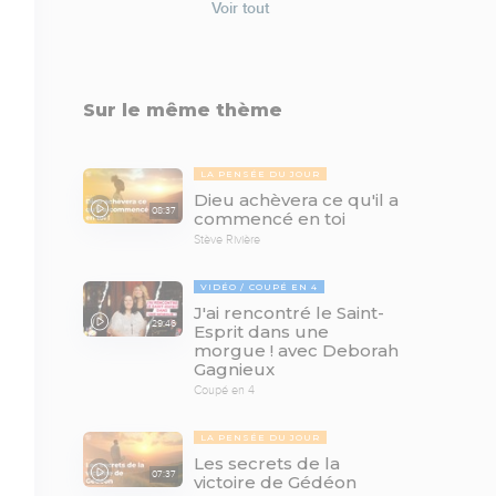
Voir tout
Sur le même thème
LA PENSÉE DU JOUR
Dieu achèvera ce qu'il a
08:37
commencé en toi
Stève Rivière
VIDÉO
COUPÉ EN 4
J'ai rencontré le Saint-
29:46
Esprit dans une
morgue ! avec Deborah
Gagnieux
Coupé en 4
LA PENSÉE DU JOUR
Les secrets de la
07:37
victoire de Gédéon