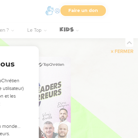
Faire un don
ien ?
Le Top
FERMER
nous
opChrétien
utilisateur)
n et les
:
 du monde…
eurs.