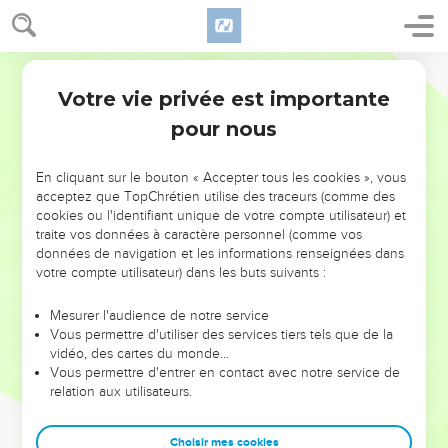
Votre vie privée est importante
pour nous
NE MANQUEZ PAS L’ÉVÉNEMENT
En cliquant sur le bouton « Accepter tous les cookies », vous
DE L’ANNÉE !
acceptez que TopChrétien utilise des traceurs (comme des
cookies ou l'identifiant unique de votre compte utilisateur) et
ET SI LEURS ERREURS POUVAIENT VOUS ÉVITER LES
traite vos données à caractère personnel (comme vos
VOTRES ?
données de navigation et les informations renseignées dans
votre compte utilisateur) dans les buts suivants :
On admire souvent les leaders pour leurs réussites, leur impact,
leur foi ou leur vision. Mais on voit moins les doutes, les erreurs
Mesurer l'audience de notre service
Vous permettre d'utiliser des services tiers tels que de la
et les saisons difficiles qu'ils ont traversés, alors même que ce
vidéo, des cartes du monde…
sont elles qui les ont façonnés.
Vous permettre d'entrer en contact avec notre service de
relation aux utilisateurs.
Dans cette conférence, leaders, entrepreneurs, et responsables
reviennent sur les erreurs marquantes de leur parcours et les
clés pour avancer avec plus de sagesse afin que leurs erreurs
Choisir mes cookies