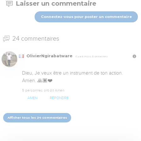
Laisser un commentaire
Connectez-vous pour poster un commentaire
24 commentaires
OlivierNgirabatware
Il y a 6 mois, 3 semaines
Dieu, Je veux être un instrument de ton action. 
Amen. 🙏🏿❤️
5 personnes ont dit Amen
AMEN
RÉPONDRE
Afficher tous les 24 commentaires