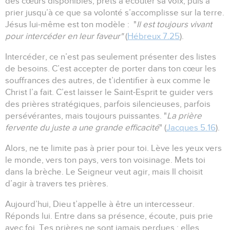
des cœurs disponibles, prêts à écouter sa voix, puis à
prier jusqu’à ce que sa volonté s’accomplisse sur la terre.
Jésus lui-même est ton modèle :
"
Il est toujours vivant
pour intercéder en leur faveur"
(
Hébreux 7.25
).
Intercéder, ce n’est pas seulement présenter des listes
de besoins.
C’est accepter de porter dans ton cœur les
souffrances des autres, de t’identifier à eux comme le
Christ l’a fait.
C’est laisser le Saint-Esprit te guider vers
des prières stratégiques, parfois silencieuses, parfois
persévérantes, mais toujours puissantes.
"
La prière
fervente du juste a une grande efficacité
" (
Jacques 5.16
).
Alors, ne te limite pas à prier pour toi.
Lève les yeux vers
le monde, vers ton pays, vers ton voisinage.
Mets toi
dans la brèche.
Le Seigneur veut agir, mais Il choisit
d’agir à travers tes prières.
Aujourd’hui, Dieu t’appelle à être un intercesseur.
Réponds lui.
Entre dans sa présence, écoute, puis prie
avec foi.
Tes prières ne sont jamais perdues :
elles