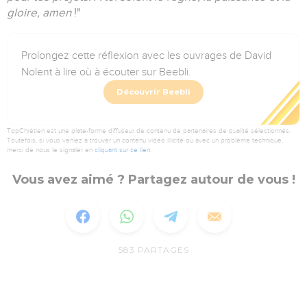
gloire, amen
!"
Prolongez cette réflexion avec les ouvrages de David
Nolent à lire où à écouter sur Beebli.
Découvrir Beebli
TopChrétien est une plate-forme diffuseur de contenu de partenaires de qualité sélectionnés.
Toutefois, si vous veniez à trouver un contenu vidéo illicite ou avec un problème technique,
merci de nous le signaler en
cliquant sur ce lien
.
Vous avez aimé ? Partagez autour de vous !
583
PARTAGES