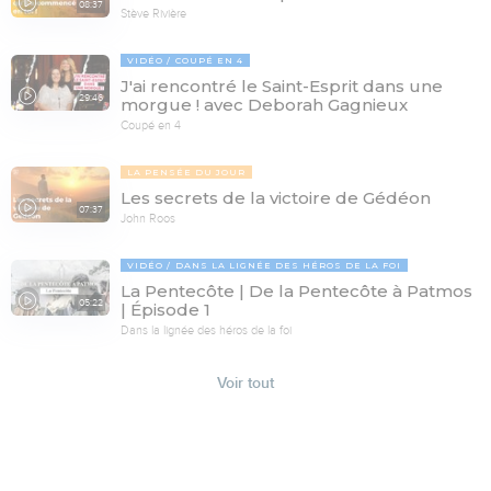
08:37
Stève Rivière
VIDÉO
COUPÉ EN 4
J'ai rencontré le Saint-Esprit dans une
29:46
morgue ! avec Deborah Gagnieux
Coupé en 4
LA PENSÉE DU JOUR
Les secrets de la victoire de Gédéon
07:37
John Roos
VIDÉO
DANS LA LIGNÉE DES HÉROS DE LA FOI
La Pentecôte | De la Pentecôte à Patmos
05:22
| Épisode 1
Dans la lignée des héros de la foi
Voir tout