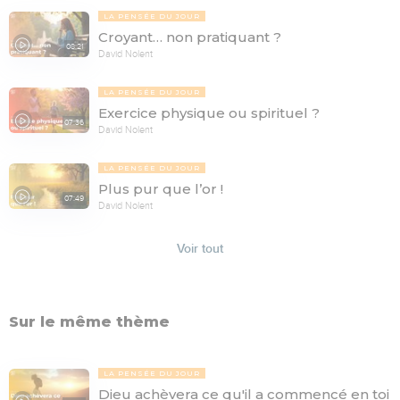
LA PENSÉE DU JOUR
Croyant… non pratiquant ?
08:21
David Nolent
LA PENSÉE DU JOUR
Exercice physique ou spirituel ?
07:36
David Nolent
LA PENSÉE DU JOUR
Plus pur que l’or !
07:49
David Nolent
Voir tout
Sur le même thème
LA PENSÉE DU JOUR
Dieu achèvera ce qu'il a commencé en toi