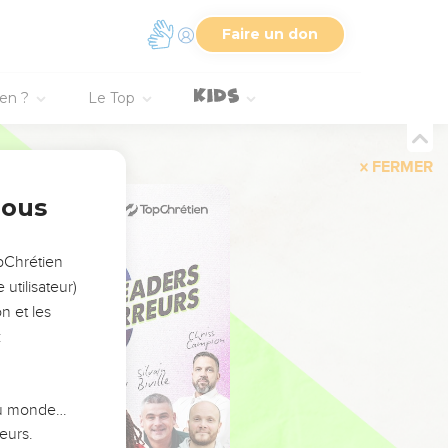
Faire un don
ien ?
Le Top
FERMER
nous
opChrétien
utilisateur)
n et les
:
 du monde…
eurs.