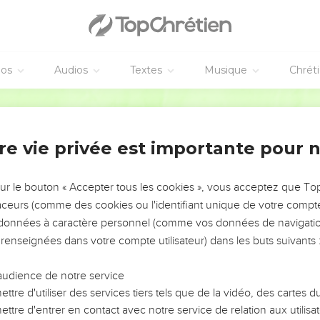
éos
Audios
Textes
Musique
Chrét
re vie privée est importante pour 
NEMENT DE L’ANNÉE !
ÉVITER LES VOTRES ?
sur le bouton « Accepter tous les cookies », vous acceptez que T
traceurs (comme des cookies ou l'identifiant unique de votre compte 
tes, leur impact, leur foi ou leur vision. Mais on voit
s données à caractère personnel (comme vos données de navigatio
fficiles qu'ils ont traversés, alors même que ce sont
 renseignées dans votre compte utilisateur) dans les buts suivants 
audience de notre service
s, et responsables reviennent sur les erreurs
 avancer avec plus de sagesse afin que leurs erreurs
ttre d'utiliser des services tiers tels que de la vidéo, des cartes
un ministère, une équipe, un groupe ou une famille,
ttre d'entrer en contact avec notre service de relation aux utilisat