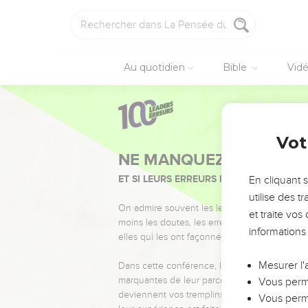
Au quotidien
Bible
Vid
Vot
NE MANQUEZ PAS L’ÉVÉ
ET SI LEURS ERREURS POUVAIENT VOUS 
En cliquant 
utilise des 
On admire souvent les leaders pour leurs réussi
et traite vo
moins les doutes, les erreurs et les saisons di
informations
elles qui les ont façonnés.
Mesurer l'
Dans cette conférence, leaders, entrepreneur
marquantes de leur parcours et les clés pour
Vous perme
deviennent vos tremplins. Que vous guidiez 
Vous perme