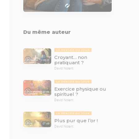
Du même auteur
LA PENSÉE DU JOUR
Croyant… non
08:21
pratiquant ?
David Nolent
LA PENSÉE DU JOUR
Exercice physique ou
07:36
spirituel ?
David Nolent
LA PENSÉE DU JOUR
Plus pur que l’or !
07:49
David Nolent