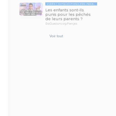
VIDÉO
GOTQUESTIONS.ORG-FRANÇAIS
Les enfants sont-ils
03:22
punis pour les péchés
de leurs parents ?
GotQuestions.org-Français
Voir tout