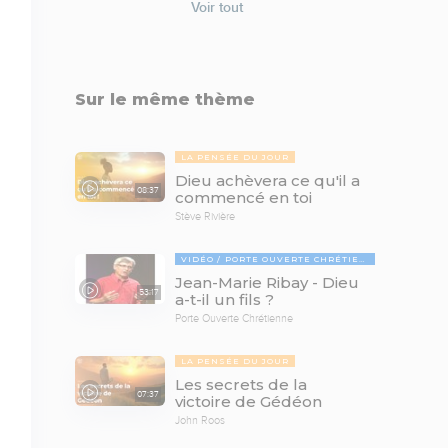
Voir tout
Sur le même thème
LA PENSÉE DU JOUR
Dieu achèvera ce qu'il a
08:37
commencé en toi
Stève Rivière
VIDÉO
PORTE OUVERTE CHRÉTIENNE
Jean-Marie Ribay - Dieu
53:17
a-t-il un fils ?
Porte Ouverte Chrétienne
LA PENSÉE DU JOUR
Les secrets de la
07:37
victoire de Gédéon
John Roos