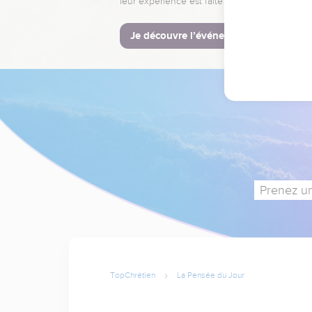
leur expérience est faite pour vous.
Je découvre l’événement
Prenez un
TopChrétien
La Pensée du Jour