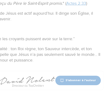
reçu du Père le Saint-Esprit promis.
" (
Actes 2.33
)
de Jésus est actif aujourd’hui.
Il dirige son Église, il
avenir.
 les croyants puissent avoir sur la terre.
”
lité :
ton Roi règne, ton Sauveur intercède, et ton
ppelle que Jésus n’a pas seulement sauvé le monde…
Il
mour et puissance.
S'abonner à l'auteur