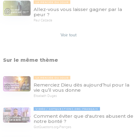
LA PENSÉE DU JOUR
Allez-vous vous laisser gagner par la
08:17
peur ?
Paul Calzada
Voir tout
Sur le même thème
LA PENSÉE DU JOUR
Remerciez Dieu dès aujourd’hui pour la
07:04
vie qu’il vous donne
Elisabeth Dugas
VIDÉO
GOTQUESTIONS.ORG-FRANÇAIS
Comment éviter que d'autres abusent de
05:00
notre bonté ?
GotQuestions.org-Français