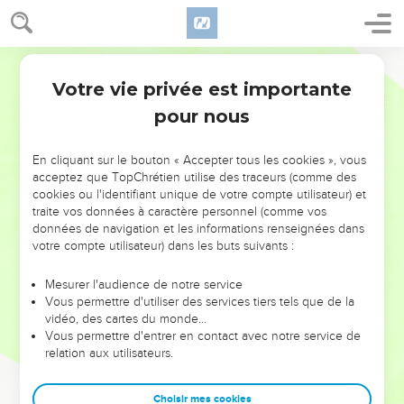
Votre vie privée est importante
pour nous
NE MANQUEZ PAS L’ÉVÉNEMENT
En cliquant sur le bouton « Accepter tous les cookies », vous
DE L’ANNÉE !
acceptez que TopChrétien utilise des traceurs (comme des
cookies ou l'identifiant unique de votre compte utilisateur) et
ET SI LEURS ERREURS POUVAIENT VOUS ÉVITER LES
traite vos données à caractère personnel (comme vos
VOTRES ?
données de navigation et les informations renseignées dans
votre compte utilisateur) dans les buts suivants :
On admire souvent les leaders pour leurs réussites, leur impact,
leur foi ou leur vision. Mais on voit moins les doutes, les erreurs
Mesurer l'audience de notre service
Vous permettre d'utiliser des services tiers tels que de la
et les saisons difficiles qu'ils ont traversés, alors même que ce
vidéo, des cartes du monde…
sont elles qui les ont façonnés.
Vous permettre d'entrer en contact avec notre service de
relation aux utilisateurs.
Dans cette conférence, leaders, entrepreneurs, et responsables
reviennent sur les erreurs marquantes de leur parcours et les
clés pour avancer avec plus de sagesse afin que leurs erreurs
Choisir mes cookies