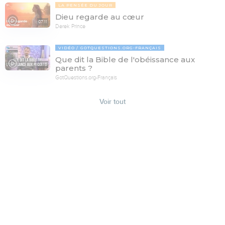
LA PENSÉE DU JOUR
Dieu regarde au cœur
07:11
Derek Prince
VIDÉO
GOTQUESTIONS.ORG-FRANÇAIS
Que dit la Bible de l'obéissance aux
03:15
parents ?
GotQuestions.org-Français
Voir tout