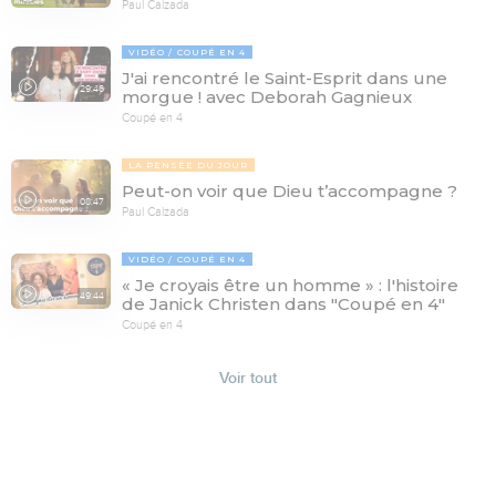
Paul Calzada
VIDÉO
COUPÉ EN 4
J'ai rencontré le Saint-Esprit dans une
29:46
morgue ! avec Deborah Gagnieux
Coupé en 4
LA PENSÉE DU JOUR
Peut-on voir que Dieu t’accompagne ?
08:47
Paul Calzada
VIDÉO
COUPÉ EN 4
« Je croyais être un homme » : l'histoire
49:44
de Janick Christen dans "Coupé en 4"
Coupé en 4
Voir tout