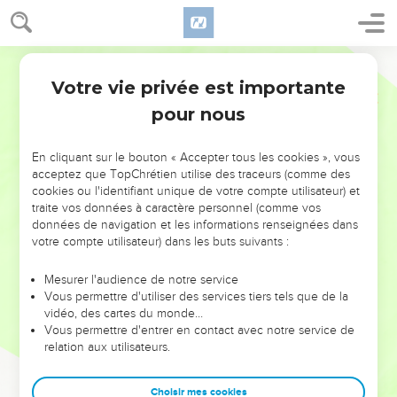
Votre vie privée est importante
pour nous
NE MANQUEZ PAS L’ÉVÉNEMENT
En cliquant sur le bouton « Accepter tous les cookies », vous
DE L’ANNÉE !
acceptez que TopChrétien utilise des traceurs (comme des
cookies ou l'identifiant unique de votre compte utilisateur) et
ET SI LEURS ERREURS POUVAIENT VOUS ÉVITER LES
traite vos données à caractère personnel (comme vos
VOTRES ?
données de navigation et les informations renseignées dans
votre compte utilisateur) dans les buts suivants :
On admire souvent les leaders pour leurs réussites, leur impact,
leur foi ou leur vision. Mais on voit moins les doutes, les erreurs
Mesurer l'audience de notre service
Vous permettre d'utiliser des services tiers tels que de la
et les saisons difficiles qu'ils ont traversés, alors même que ce
vidéo, des cartes du monde…
sont elles qui les ont façonnés.
Vous permettre d'entrer en contact avec notre service de
relation aux utilisateurs.
Dans cette conférence, leaders, entrepreneurs, et responsables
reviennent sur les erreurs marquantes de leur parcours et les
clés pour avancer avec plus de sagesse afin que leurs erreurs
Choisir mes cookies