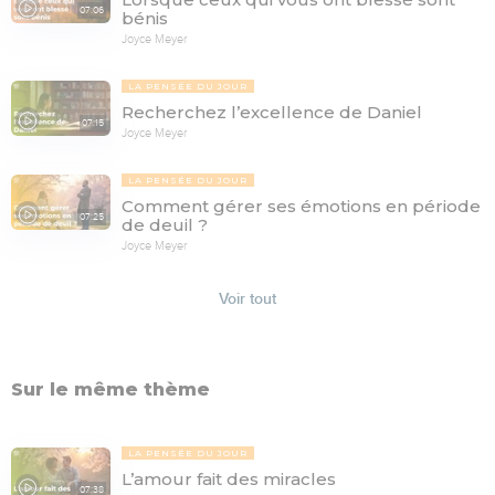
07:06
bénis
Joyce Meyer
LA PENSÉE DU JOUR
Recherchez l’excellence de Daniel
07:15
Joyce Meyer
LA PENSÉE DU JOUR
Comment gérer ses émotions en période
07:25
de deuil ?
Joyce Meyer
Voir tout
Sur le même thème
LA PENSÉE DU JOUR
L’amour fait des miracles
07:38