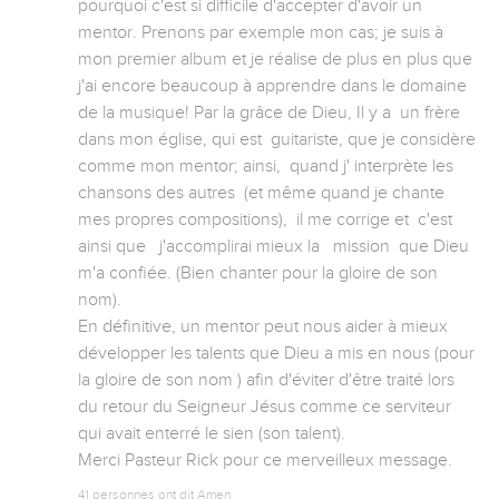
pourquoi c'est si difficile d'accepter d'avoir un 
mentor. Prenons par exemple mon cas; je suis à 
mon premier album et je réalise de plus en plus que 
j'ai encore beaucoup à apprendre dans le domaine 
de la musique! Par la grâce de Dieu, Il y a  un frère 
dans mon église, qui est  guitariste, que je considère 
comme mon mentor; ainsi,  quand j' interprète les 
chansons des autres  (et même quand je chante 
mes propres compositions),  il me corrige et  c'est 
ainsi que   j'accomplirai mieux la   mission  que Dieu 
m'a confiée. (Bien chanter pour la gloire de son 
nom). 

En définitive, un mentor peut nous aider à mieux 
développer les talents que Dieu a mis en nous (pour 
la gloire de son nom ) afin d'éviter d'être traité lors 
du retour du Seigneur Jésus comme ce serviteur 
qui avait enterré le sien (son talent). 

Merci Pasteur Rick pour ce merveilleux message.
41 personnes ont dit Amen