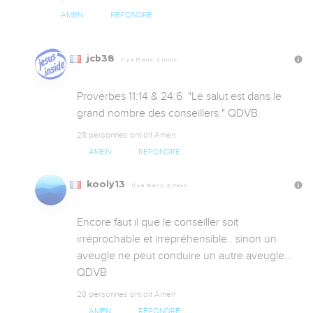
AMEN
RÉPONDRE
jcb38
Il y a 15 ans, 2 mois
Proverbes 11:14 & 24:6  "Le salut est dans le 
grand nombre des conseillers." QDVB.
28 personnes ont dit Amen
AMEN
RÉPONDRE
kooly13
Il y a 15 ans, 2 mois
Encore faut il que le conseiller soit 
irréprochable et irrepréhensible.. sinon un 
aveugle ne peut conduire un autre aveugle... 
QDVB
28 personnes ont dit Amen
AMEN
RÉPONDRE