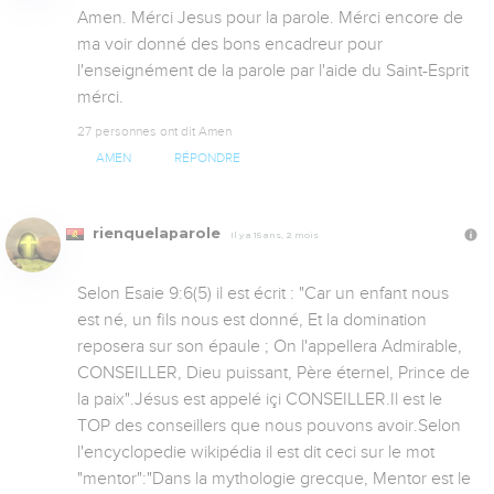
Amen. Mérci Jesus pour la parole. Mérci encore de 
ma voir donné des bons encadreur pour 
l'enseignément de la parole par l'aide du Saint-Esprit 
mérci.
27 personnes ont dit Amen
AMEN
RÉPONDRE
rienquelaparole
Il y a 15 ans, 2 mois
Selon Esaie 9:6(5) il est écrit : "Car un enfant nous 
est né, un fils nous est donné, Et la domination 
reposera sur son épaule ; On l'appellera Admirable, 
CONSEILLER, Dieu puissant, Père éternel, Prince de 
la paix".Jésus est appelé içi CONSEILLER.Il est le 
TOP des conseillers que nous pouvons avoir.Selon 
l'encyclopedie wikipédia il est dit ceci sur le mot 
"mentor":"Dans la mythologie grecque, Mentor est le 