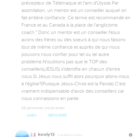
précepteur de Télémaque et l'ami d'Ulysse.Par 
assimilation, un mentor est un conseiller auquel on 
fait entière confiance. Ce terme est recommandé en 
France et au Canada à la place de l'anglicisme 
coach." Donc un mentor est un conseiller.Nous 
avons des frères ou des soeurs à qui nous faisons 
tout de même confiance et auprès de qui nous 
pouvons nous confier pour tel ou tel autre 
problème.N'oublions pas que le TOP des 
conseillers(JESUS) s'identifie en chacun d'entre 
nous.Si Jésus nous suffit alors pourquoi allons-nous 
à l'église?(Puisque Jésus-Christ est la Parole).C'est 
vraiment indispensable d'avoir des conseillers car 
nous connaissons en partie.
36 personnes ont dit Amen
AMEN
RÉPONDRE
kooly13
Il y a 15 ans, 2 mois