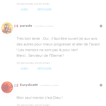
34 personnes ont dit Amen
AMEN
RÉPONDRE
parade
Il y a 15 ans, 2 mois
Très bon texte ..Oui , il faut être ouvert (e) aux avis 
des autres pour mieux progresser et aller de l"avant 
! Les mentors ne sont pas là pour rien!

Merci , Serviteur de l"Éternel !
30 personnes ont dit Amen
AMEN
RÉPONDRE
EurydiceM
Il y a 15 ans, 2 mois
Mon seul mentor c'est Dieu !
29 personnes ont dit Amen