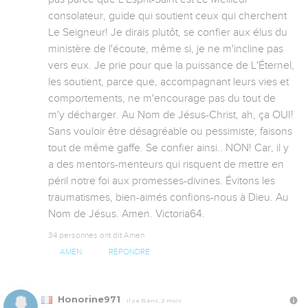
consolateur, guide qui soutient ceux qui cherchent 
Le Seigneur! Je dirais plutôt, se confier aux élus du 
ministère de l'écoute, même si, je ne m'incline pas 
vers eux. Je prie pour que la puissance de L'Éternel, 
les soutient, parce que, accompagnant leurs vies et 
comportements, ne m'encourage pas du tout de 
m'y décharger. Au Nom de Jésus-Christ, ah, ça OUI! 
Sans vouloir être désagréable ou pessimiste, faisons 
tout de même gaffe. Se confier ainsi.. NON! Car, il y 
a des mentors-menteurs qui risquent de mettre en 
péril notre foi aux promesses-divines. Évitons les 
traumatismes, bien-aimés confions-nous à Dieu. Au 
Nom de Jésus. Amen. Victoria64.
34 personnes ont dit Amen
AMEN
RÉPONDRE
Honorine971
Il y a 15 ans, 2 mois