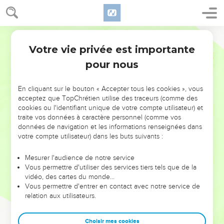
Votre vie privée est importante
pour nous
NE MANQUEZ PAS L’ÉVÉNEMENT
En cliquant sur le bouton « Accepter tous les cookies », vous
DE L’ANNÉE !
acceptez que TopChrétien utilise des traceurs (comme des
cookies ou l'identifiant unique de votre compte utilisateur) et
ET SI LEURS ERREURS POUVAIENT VOUS ÉVITER LES
traite vos données à caractère personnel (comme vos
VOTRES ?
données de navigation et les informations renseignées dans
votre compte utilisateur) dans les buts suivants :
On admire souvent les leaders pour leurs réussites, leur impact,
leur foi ou leur vision. Mais on voit moins les doutes, les erreurs
Mesurer l'audience de notre service
Vous permettre d'utiliser des services tiers tels que de la
et les saisons difficiles qu'ils ont traversés, alors même que ce
vidéo, des cartes du monde…
sont elles qui les ont façonnés.
Vous permettre d'entrer en contact avec notre service de
relation aux utilisateurs.
Dans cette conférence, leaders, entrepreneurs, et responsables
reviennent sur les erreurs marquantes de leur parcours et les
clés pour avancer avec plus de sagesse afin que leurs erreurs
Choisir mes cookies