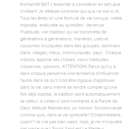
Romains8:9à17 L'essentiel à considérer en tant que 
chrétien! Je déteste contrarier qui que ce soit ici là. 
Tous les êtres on une formule de vie conçue, votée, 
imposée, exécutée au quotidien, devenue 
l'habitude, voir tradition qui se transmette de 
générations à générations, manières, uses et 
coutumes inculquées dans des groupes, dominant 
clans, villages, tribus, communautés, pays.. Chaque 
individu apporte ses choses; vieux habitudes, 
croyances, opinions. ATTENTION! Parce qu'il y a, 
dans chaque personne une tendance d'influencer 
l'autre dans ce qu'il croit être logique d'appliquer 
dans la vie, sans même se rendre compte qu'une 
fois déjà baptisé, la tradition perd automatiquement 
sa valeur, si celles-ci sont contraires à la Parole de 
Dieu! Alléluia! Maintenant, un mentor, fonctionnerait 
comme quoi, dans la vie spirituelle? D'intermédiaire, 
coach? Je n'ai pas bien saisis, mais, je ne m'inquiète 
pas parce que L'Esprit-Saint est Le Meilleur 