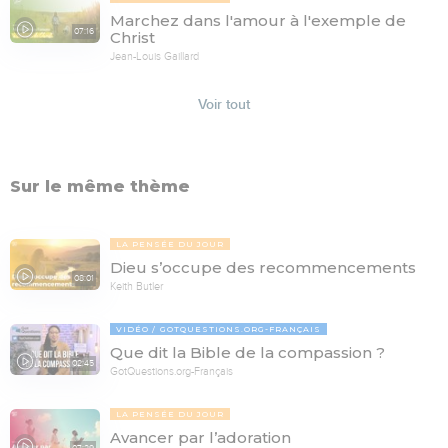
Marchez dans l'amour à l'exemple de
07:16
Christ
Jean-Louis Gaillard
Voir tout
Sur le même thème
LA PENSÉE DU JOUR
Dieu s’occupe des recommencements
08:01
Keith Butler
VIDÉO
GOTQUESTIONS.ORG-FRANÇAIS
Que dit la Bible de la compassion ?
02:45
GotQuestions.org-Français
LA PENSÉE DU JOUR
Avancer par l’adoration
07:29