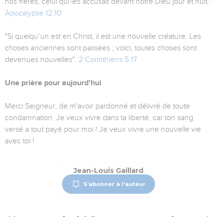
nos frères, celui qui les accusait devant notre Dieu jour et nuit."
Apocalypse 12.10
"Si quelqu’un est en Christ, il est une nouvelle créature. Les
choses anciennes sont passées ; voici, toutes choses sont
devenues nouvelles".
2 Corinthiens 5.17
Une prière pour aujourd'hui
Merci Seigneur, de m'avoir pardonné et délivré de toute
condamnation. Je veux vivre dans ta liberté, car ton sang
versé a tout payé pour moi ! Je veux vivre une nouvelle vie
avec toi !
Jean-Louis Gaillard
S'abonner à l'auteur