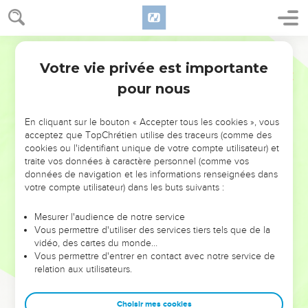
Votre vie privée est importante
pour nous
NE MANQUEZ PAS L’ÉVÉNEMENT
En cliquant sur le bouton « Accepter tous les cookies », vous
DE L’ANNÉE !
acceptez que TopChrétien utilise des traceurs (comme des
cookies ou l'identifiant unique de votre compte utilisateur) et
ET SI LEURS ERREURS POUVAIENT VOUS ÉVITER LES
traite vos données à caractère personnel (comme vos
VOTRES ?
données de navigation et les informations renseignées dans
votre compte utilisateur) dans les buts suivants :
On admire souvent les leaders pour leurs réussites, leur impact,
leur foi ou leur vision. Mais on voit moins les doutes, les erreurs
Mesurer l'audience de notre service
Vous permettre d'utiliser des services tiers tels que de la
et les saisons difficiles qu'ils ont traversés, alors même que ce
vidéo, des cartes du monde…
sont elles qui les ont façonnés.
Vous permettre d'entrer en contact avec notre service de
relation aux utilisateurs.
Dans cette conférence, leaders, entrepreneurs, et responsables
reviennent sur les erreurs marquantes de leur parcours et les
clés pour avancer avec plus de sagesse afin que leurs erreurs
Choisir mes cookies