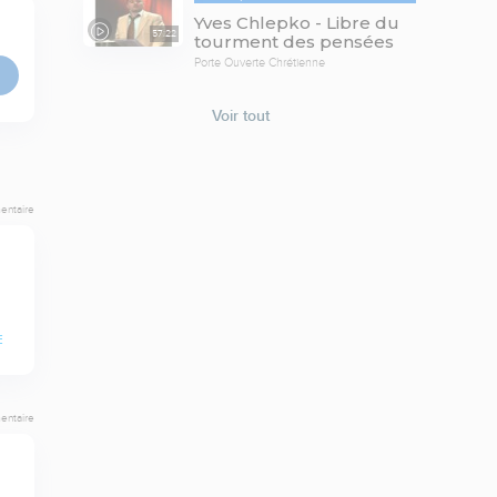
Yves Chlepko - Libre du
57:22
tourment des pensées
Porte Ouverte Chrétienne
Voir tout
entaire
E
entaire