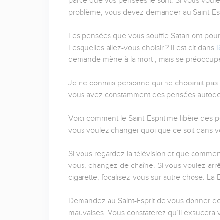
parce que vos pensées le sont. Si vous voulez
problème, vous devez demander au Saint-Esp
Les pensées que vous souffle Satan ont pour b
Lesquelles allez-vous choisir ? Il est dit dans
R
demande mène à la mort ; mais se préoccuper 
Je ne connais personne qui ne choisirait pas la
vous avez constamment des pensées autodestr
Voici comment le Saint-Esprit me libère des p
vous voulez changer quoi que ce soit dans vot
Si vous regardez la télévision et que comme
vous, changez de chaîne. Si vous voulez arrê
cigarette, focalisez-vous sur autre chose. La B
Demandez au Saint-Esprit de vous donner de
mauvaises. Vous constaterez qu’il exaucera v