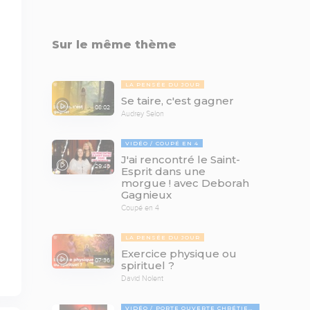
Sur le même thème
LA PENSÉE DU JOUR
Se taire, c'est gagner
08:02
Audrey Selon
VIDÉO
COUPÉ EN 4
J'ai rencontré le Saint-
29:46
Esprit dans une
morgue ! avec Deborah
Gagnieux
Coupé en 4
LA PENSÉE DU JOUR
Exercice physique ou
07:36
spirituel ?
David Nolent
VIDÉO
PORTE OUVERTE CHRÉTIENNE