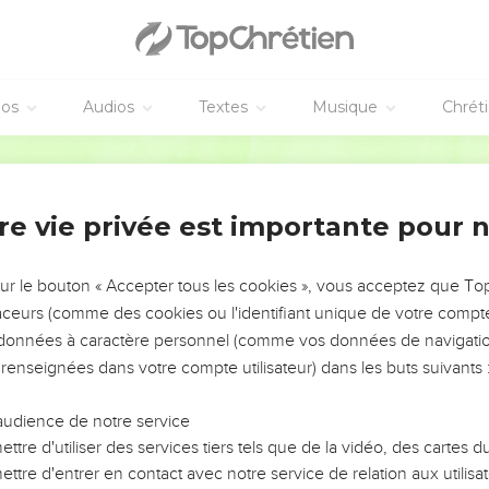
éos
Audios
Textes
Musique
Chrét
re vie privée est importante pour 
NEMENT DE L’ANNÉE !
ÉVITER LES VOTRES ?
sur le bouton « Accepter tous les cookies », vous acceptez que T
traceurs (comme des cookies ou l'identifiant unique de votre compte 
tes, leur impact, leur foi ou leur vision. Mais on voit
s données à caractère personnel (comme vos données de navigatio
fficiles qu'ils ont traversés, alors même que ce sont
 renseignées dans votre compte utilisateur) dans les buts suivants 
audience de notre service
s, et responsables reviennent sur les erreurs
 avancer avec plus de sagesse afin que leurs erreurs
ttre d'utiliser des services tiers tels que de la vidéo, des cartes
un ministère, une équipe, un groupe ou une famille,
ttre d'entrer en contact avec notre service de relation aux utilisat