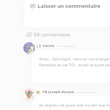
Laisser un commentaire
68 commentaires
Carole
Il y a 7 ans, 8 mois
Amen , Saint Esprit , viens en moi changer 
Remplace les par TOI , ta paix et ta joie pa
FB.joseph.doume
Il y a 13 ans, 6 mois
oh seigneur de grace aide moi afin que ma