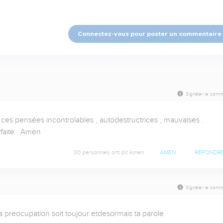
Connectez-vous pour poster un commentaire
Signaler le comm
ces pensées incontrolables , autodestructrices , mauvaises . 
rfaite . Amen
30 personnes ont dit Amen
AMEN
RÉPONDR
Signaler le comm
 preocupation soit toujour etdesormais ta parole