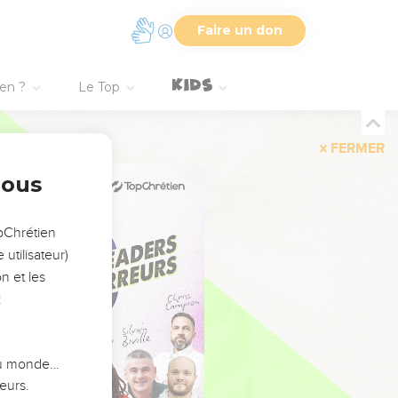
Faire un don
ien ?
Le Top
FERMER
nous
opChrétien
utilisateur)
n et les
:
 du monde…
eurs.