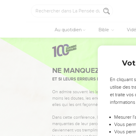
Au quotidien
Bible
Vid
Vot
NE MANQUEZ PAS L’ÉVÉ
ET SI LEURS ERREURS POUVAIENT VOUS 
En cliquant 
utilise des 
On admire souvent les leaders pour leurs réussi
et traite vo
moins les doutes, les erreurs et les saisons di
informations
elles qui les ont façonnés.
Mesurer l'
Dans cette conférence, leaders, entrepreneur
marquantes de leur parcours et les clés pour
Vous perme
deviennent vos tremplins. Que vous guidiez 
Vous perme