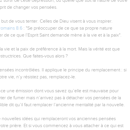
 sortir de cette dépression, ou quelle que soit la nature de votre
rit de changer vos pensées.
ut de vous tenter. Celles de Dieu visent à vous inspirer.
omains 8.6
: "Se préoccuper de ce que sa propre nature
de ce que l’Esprit Saint demande mène à la vie et à la paix".
 vie et la paix de préférence à la mort. Mais la vérité est que
uctrices. Que faites-vous alors ?
ensées incontrôlées. Il applique le principe du remplacement : si
re vie, n’y résistez pas, remplacez-le.
nce une émission dont vous savez qu’elle est mauvaise pour
ter de fumer mais n’arrivez pas à détacher vos pensées de la
ible dit qu’il faut remplacer l’ancienne mentalité par la nouvelle.
 nouvelles idées qui remplaceront vos anciennes pensées
otre prière. Et si vous commencez à vous attacher à ce qui est