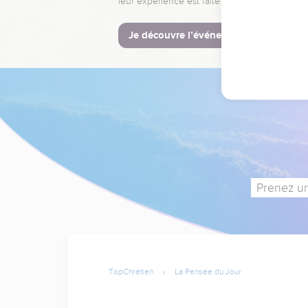
leur expérience est faite pour vous.
Je découvre l’événement
Prenez un
TopChrétien
La Pensée du Jour