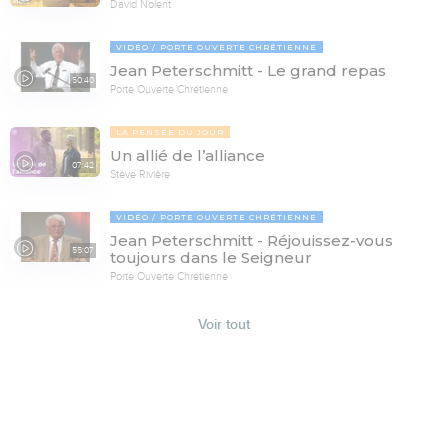
David Nolent
VIDÉO
PORTE OUVERTE CHRÉTIENNE
Jean Peterschmitt - Le grand repas
50:40
Porte Ouverte Chrétienne
LA PENSÉE DU JOUR
Un allié de l’alliance
07:42
Stève Rivière
VIDÉO
PORTE OUVERTE CHRÉTIENNE
Jean Peterschmitt - Réjouissez-vous
55:07
toujours dans le Seigneur
Porte Ouverte Chrétienne
Voir tout