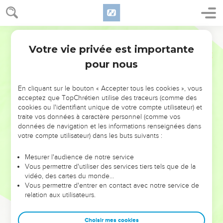
Votre vie privée est importante
pour nous
NE MANQUEZ PAS L’ÉVÉNEMENT
En cliquant sur le bouton « Accepter tous les cookies », vous
DE L’ANNÉE !
acceptez que TopChrétien utilise des traceurs (comme des
cookies ou l'identifiant unique de votre compte utilisateur) et
ET SI LEURS ERREURS POUVAIENT VOUS ÉVITER LES
traite vos données à caractère personnel (comme vos
VOTRES ?
données de navigation et les informations renseignées dans
votre compte utilisateur) dans les buts suivants :
On admire souvent les leaders pour leurs réussites, leur impact,
leur foi ou leur vision. Mais on voit moins les doutes, les erreurs
Mesurer l'audience de notre service
Vous permettre d'utiliser des services tiers tels que de la
et les saisons difficiles qu'ils ont traversés, alors même que ce
vidéo, des cartes du monde…
sont elles qui les ont façonnés.
Vous permettre d'entrer en contact avec notre service de
relation aux utilisateurs.
Dans cette conférence, leaders, entrepreneurs, et responsables
reviennent sur les erreurs marquantes de leur parcours et les
clés pour avancer avec plus de sagesse afin que leurs erreurs
Choisir mes cookies