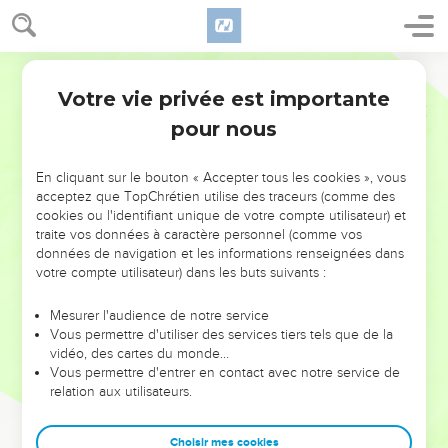
Votre vie privée est importante
pour nous
NE MANQUEZ PAS L’ÉVÉNEMENT
En cliquant sur le bouton « Accepter tous les cookies », vous
DE L’ANNÉE !
acceptez que TopChrétien utilise des traceurs (comme des
cookies ou l'identifiant unique de votre compte utilisateur) et
ET SI LEURS ERREURS POUVAIENT VOUS ÉVITER LES
traite vos données à caractère personnel (comme vos
VOTRES ?
données de navigation et les informations renseignées dans
votre compte utilisateur) dans les buts suivants :
On admire souvent les leaders pour leurs réussites, leur impact,
leur foi ou leur vision. Mais on voit moins les doutes, les erreurs
Mesurer l'audience de notre service
Vous permettre d'utiliser des services tiers tels que de la
et les saisons difficiles qu'ils ont traversés, alors même que ce
vidéo, des cartes du monde…
sont elles qui les ont façonnés.
Vous permettre d'entrer en contact avec notre service de
relation aux utilisateurs.
Dans cette conférence, leaders, entrepreneurs, et responsables
reviennent sur les erreurs marquantes de leur parcours et les
clés pour avancer avec plus de sagesse afin que leurs erreurs
Choisir mes cookies