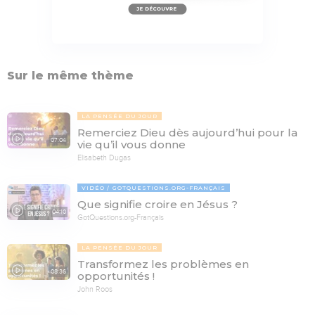
Sur le même thème
LA PENSÉE DU JOUR
Remerciez Dieu dès aujourd’hui pour la
07:04
vie qu’il vous donne
Elisabeth Dugas
VIDÉO
GOTQUESTIONS.ORG-FRANÇAIS
Que signifie croire en Jésus ?
04:10
GotQuestions.org-Français
LA PENSÉE DU JOUR
Transformez les problèmes en
08:36
opportunités !
John Roos