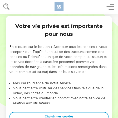
Votre vie privée est importante
pour nous
NE MANQUEZ PAS L’ÉVÉNEMENT
En cliquant sur le bouton « Accepter tous les cookies », vous
DE L’ANNÉE !
acceptez que TopChrétien utilise des traceurs (comme des
cookies ou l'identifiant unique de votre compte utilisateur) et
ET SI LEURS ERREURS POUVAIENT VOUS ÉVITER LES
traite vos données à caractère personnel (comme vos
VOTRES ?
données de navigation et les informations renseignées dans
votre compte utilisateur) dans les buts suivants :
On admire souvent les leaders pour leurs réussites, leur impact,
leur foi ou leur vision. Mais on voit moins les doutes, les erreurs
Mesurer l'audience de notre service
Vous permettre d'utiliser des services tiers tels que de la
et les saisons difficiles qu'ils ont traversés, alors même que ce
vidéo, des cartes du monde…
sont elles qui les ont façonnés.
Vous permettre d'entrer en contact avec notre service de
relation aux utilisateurs.
Dans cette conférence, leaders, entrepreneurs, et responsables
reviennent sur les erreurs marquantes de leur parcours et les
clés pour avancer avec plus de sagesse afin que leurs erreurs
Choisir mes cookies