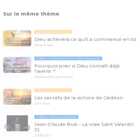
Sur le même thème
LA PENSÉE DU JOUR
Dieu achèvera ce qu'il a commencé en toi
08:37
Stève Rivière
VIDÉO
GOTQUESTIONS.ORG-FRANÇAIS
Pourquoi prier si Dieu connaît déjà
04:24
l'avenir ?
GotQuestions.org-Français
LA PENSÉE DU JOUR
Les secrets de la victoire de Gédéon
07:37
John Roos
VIDÉO
ENSEIGNEMENT
Jean-Claude Buis - La vraie Saint Valentin
11:01
(1)
JCMBUIS.tv