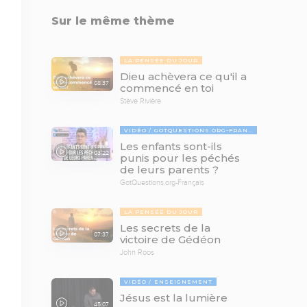
Sur le même thème
LA PENSÉE DU JOUR
Dieu achèvera ce qu'il a
08:37
commencé en toi
Stève Rivière
VIDÉO
GOTQUESTIONS.ORG-FRANÇAIS
Les enfants sont-ils
03:22
punis pour les péchés
de leurs parents ?
GotQuestions.org-Français
LA PENSÉE DU JOUR
Les secrets de la
07:37
victoire de Gédéon
John Roos
VIDÉO
ENSEIGNEMENT
Jésus est la lumière
45:07