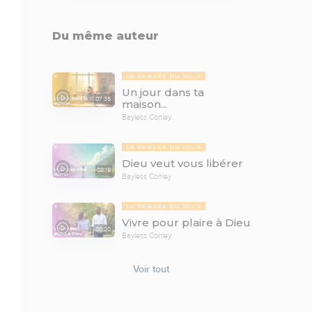
Du même auteur
LA PENSÉE DU JOUR
Un jour dans ta
07:35
maison...
Bayless Conley
LA PENSÉE DU JOUR
Dieu veut vous libérer
08:19
Bayless Conley
LA PENSÉE DU JOUR
Vivre pour plaire à Dieu
08:20
Bayless Conley
Voir tout