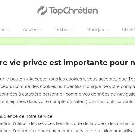
éos
Audios
Textes
Musique
Chrét
re vie privée est importante pour 
NEMENT DE L’ANNÉE !
ÉVITER LES VOTRES ?
sur le bouton « Accepter tous les cookies », vous acceptez que T
traceurs (comme des cookies ou l'identifiant unique de votre compte 
tes, leur impact, leur foi ou leur vision. Mais on voit
s données à caractère personnel (comme vos données de navigatio
fficiles qu'ils ont traversés, alors même que ce sont
 renseignées dans votre compte utilisateur) dans les buts suivants 
audience de notre service
s, et responsables reviennent sur les erreurs
 avancer avec plus de sagesse afin que leurs erreurs
ttre d'utiliser des services tiers tels que de la vidéo, des cartes
un ministère, une équipe, un groupe ou une famille,
ttre d'entrer en contact avec notre service de relation aux utilisat