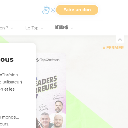
Faire un don
ien ?
Le Top
FERMER
nous
opChrétien
utilisateur)
n et les
:
 du monde…
eurs.