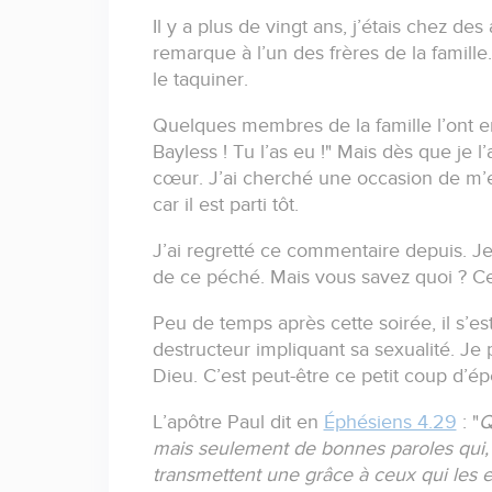
Il y a plus de vingt ans, j’étais chez des
remarque à l’un des frères de la famille
le taquiner.
Quelques membres de la famille l’ont ent
Bayless ! Tu l’as eu !"
Mais dès que je l’
cœur.
J’ai cherché une occasion de m’exc
car il est parti tôt.
J’ai regretté ce commentaire depuis.
Je
de ce péché.
Mais vous savez quoi ?
Ce
Peu de temps après cette soirée, il s’est
destructeur impliquant sa sexualité.
Je 
Dieu.
C’est peut-être ce petit coup d’ép
L’apôtre Paul dit en
Éphésiens 4.29
:
"
Q
mais seulement de bonnes paroles qui, e
transmettent une grâce à ceux qui les 