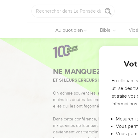
Au quotidien
Bible
Vid
Vot
NE MANQUEZ PAS L’ÉVÉ
ET SI LEURS ERREURS POUVAIENT VOUS 
En cliquant 
utilise des 
On admire souvent les leaders pour leurs réussi
et traite vo
moins les doutes, les erreurs et les saisons di
informations
elles qui les ont façonnés.
Mesurer l'
Dans cette conférence, leaders, entrepreneur
marquantes de leur parcours et les clés pour
Vous perme
deviennent vos tremplins. Que vous guidiez 
Vous perme