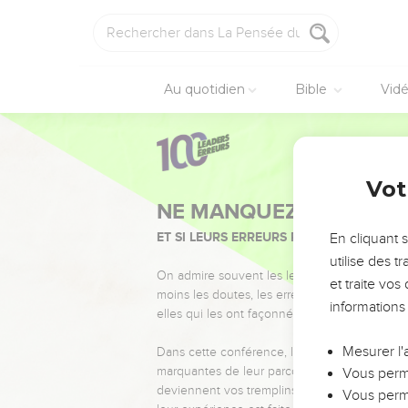
Au quotidien
Bible
Vid
Vot
NE MANQUEZ PAS L’ÉVÉ
ET SI LEURS ERREURS POUVAIENT VOUS 
En cliquant 
utilise des 
On admire souvent les leaders pour leurs réussi
et traite vo
moins les doutes, les erreurs et les saisons di
informations
elles qui les ont façonnés.
Mesurer l'
Dans cette conférence, leaders, entrepreneur
marquantes de leur parcours et les clés pour
Vous perme
deviennent vos tremplins. Que vous guidiez 
Vous perme