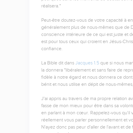
réalisera."
Peut-être doutez-vous de votre capacité à ent
généralement plus de nous-mêmes que de Die
conscience intérieure de ce qui est juste et d
est pour tous ceux qui croient en Jésus-Chris
confiance.
La Bible dit dans
Jacques 1.5
que si nous man
la donnera "libéralement et sans faire de rep
fidèle à notre égard et nous donnera ce dont 
bénit et nous utilise en dépit de nous-mêmes, p
J'ai appris au travers de ma propre relation a
fasse de mon mieux pour être dans sa volonté
en parlant à mon cœur. Rappelez-vous qu'il v
réellement vous parler personnellement et vou
N'ayez donc pas peur d'aller de l'avant et de