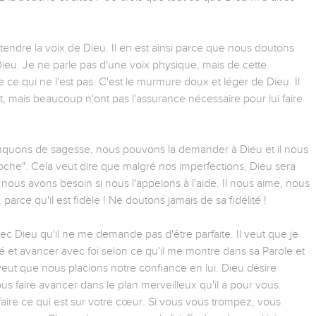
endre la voix de Dieu. Il en est ainsi parce que nous doutons
u. Je ne parle pas d'une voix physique, mais de cette
e ce qui ne l'est pas. C'est le murmure doux et léger de Dieu. Il
t, mais beaucoup n'ont pas l'assurance nécessaire pour lui faire
quons de sagesse, nous pouvons la demander à Dieu et il nous
roche". Cela veut dire que malgré nos imperfections, Dieu sera
nous avons besoin si nous l'appelons à l'aide. Il nous aime, nous
arce qu'il est fidèle ! Ne doutons jamais de sa fidélité !
vec Dieu qu'il ne me demande pas d'être parfaite. Il veut que je
 et avancer avec foi selon ce qu'il me montre dans sa Parole et
eut que nous placions notre confiance en lui. Dieu désire
s faire avancer dans le plan merveilleux qu'il a pour vous.
 faire ce qui est sur votre cœur. Si vous vous trompez, vous