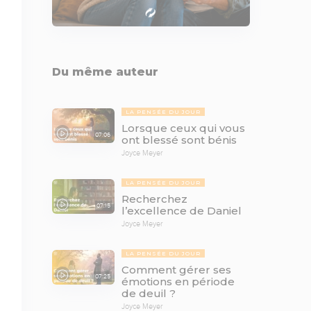
Du même auteur
LA PENSÉE DU JOUR
Lorsque ceux qui vous
07:06
ont blessé sont bénis
Joyce Meyer
LA PENSÉE DU JOUR
Recherchez
07:15
l’excellence de Daniel
Joyce Meyer
LA PENSÉE DU JOUR
Comment gérer ses
07:25
émotions en période
de deuil ?
Joyce Meyer