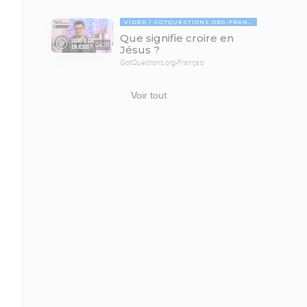
VIDÉO
GOTQUESTIONS.ORG-FRANÇAIS
Que signifie croire en
04:10
Jésus ?
GotQuestions.org-Français
Voir tout