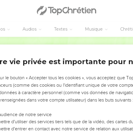
éos
Audios
Textes
Musique
Chrét
re vie privée est importante pour 
NEMENT DE L’ANNÉE !
ÉVITER LES VOTRES ?
sur le bouton « Accepter tous les cookies », vous acceptez que T
traceurs (comme des cookies ou l'identifiant unique de votre compte 
tes, leur impact, leur foi ou leur vision. Mais on voit
s données à caractère personnel (comme vos données de navigatio
fficiles qu'ils ont traversés, alors même que ce sont
 renseignées dans votre compte utilisateur) dans les buts suivants 
audience de notre service
s, et responsables reviennent sur les erreurs
 avancer avec plus de sagesse afin que leurs erreurs
ttre d'utiliser des services tiers tels que de la vidéo, des cartes
un ministère, une équipe, un groupe ou une famille,
ttre d'entrer en contact avec notre service de relation aux utilisat