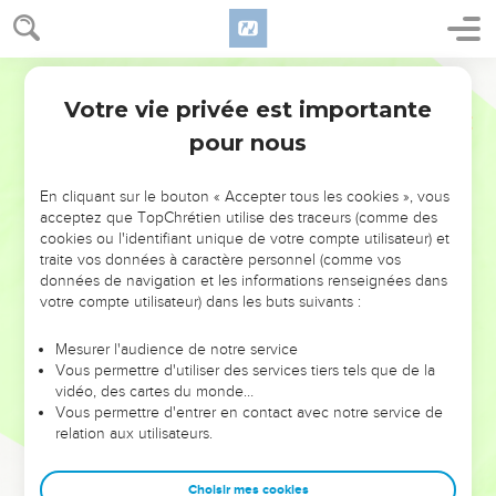
Votre vie privée est importante
pour nous
NE MANQUEZ PAS L’ÉVÉNEMENT
En cliquant sur le bouton « Accepter tous les cookies », vous
DE L’ANNÉE !
acceptez que TopChrétien utilise des traceurs (comme des
cookies ou l'identifiant unique de votre compte utilisateur) et
ET SI LEURS ERREURS POUVAIENT VOUS ÉVITER LES
traite vos données à caractère personnel (comme vos
VOTRES ?
données de navigation et les informations renseignées dans
votre compte utilisateur) dans les buts suivants :
On admire souvent les leaders pour leurs réussites, leur impact,
leur foi ou leur vision. Mais on voit moins les doutes, les erreurs
Mesurer l'audience de notre service
Vous permettre d'utiliser des services tiers tels que de la
et les saisons difficiles qu'ils ont traversés, alors même que ce
vidéo, des cartes du monde…
sont elles qui les ont façonnés.
Vous permettre d'entrer en contact avec notre service de
relation aux utilisateurs.
Dans cette conférence, leaders, entrepreneurs, et responsables
reviennent sur les erreurs marquantes de leur parcours et les
clés pour avancer avec plus de sagesse afin que leurs erreurs
Choisir mes cookies