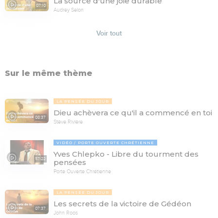
La source d'une joie durable
07:10
Audrey Selon
Voir tout
Sur le même thème
LA PENSÉE DU JOUR
Dieu achèvera ce qu'il a commencé en toi
08:37
Stève Rivière
VIDÉO
PORTE OUVERTE CHRÉTIENNE
Yves Chlepko - Libre du tourment des
57:22
pensées
Porte Ouverte Chrétienne
LA PENSÉE DU JOUR
Les secrets de la victoire de Gédéon
07:37
John Roos