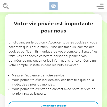
Votre vie privée est importante
pour nous
NE MANQUEZ PAS L’ÉVÉNEMENT
En cliquant sur le bouton « Accepter tous les cookies », vous
DE L’ANNÉE !
acceptez que TopChrétien utilise des traceurs (comme des
cookies ou l'identifiant unique de votre compte utilisateur) et
ET SI LEURS ERREURS POUVAIENT VOUS ÉVITER LES
traite vos données à caractère personnel (comme vos
VOTRES ?
données de navigation et les informations renseignées dans
votre compte utilisateur) dans les buts suivants :
On admire souvent les leaders pour leurs réussites, leur impact,
leur foi ou leur vision. Mais on voit moins les doutes, les erreurs
Mesurer l'audience de notre service
Vous permettre d'utiliser des services tiers tels que de la
et les saisons difficiles qu'ils ont traversés, alors même que ce
vidéo, des cartes du monde…
sont elles qui les ont façonnés.
Vous permettre d'entrer en contact avec notre service de
relation aux utilisateurs.
Dans cette conférence, leaders, entrepreneurs, et responsables
reviennent sur les erreurs marquantes de leur parcours et les
clés pour avancer avec plus de sagesse afin que leurs erreurs
Choisir mes cookies