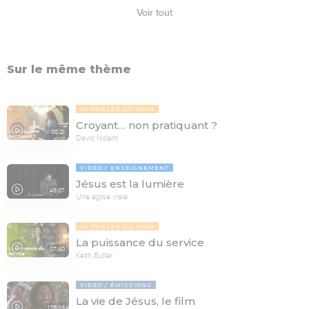
Voir tout
Sur le même thème
LA PENSÉE DU JOUR
Croyant… non pratiquant ?
08:21
David Nolent
VIDÉO
ENSEIGNEMENT
Jésus est la lumière
45:07
Une église vraie
LA PENSÉE DU JOUR
La puissance du service
07:40
Keith Butler
VIDÉO
ÉMISSIONS
La vie de Jésus, le film
176:23