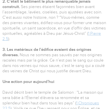
2. C’était le bâtiment le plus remarquable jamais
construit.
Ses pierres étaient façonnées bien avant
l’assemblage, lavées, ciselées, puis ajustées avec soin.
C’est aussi notre histoire, non ? “Vous-mêmes, comme
des pierres vivantes, édifiez-vous pour former une maison
spirituelle, un saint sacerdoce, en vue d'offrir des victimes
spirituelles, agréables à Dieu par Jésus-Christ” (
1 Pierre
2.5
).
3. Les matériaux de l’édifice avaient des origines
diverses.
Nous ne sommes pas sauvés par nos origines
raciales mais par la grâce. Ce n’est pas le sang qui coule
dans nos veines qui nous sauve, c’est le sang qui a coulé
des veines de Christ qui nous justifie devant Dieu.
Une action pour aujourd’hui
David décrit bien le temple de Salomon : “La maison qui
sera bâtie à l'Éternel élèvera sa renommée et sa
splendeur bien haut dans tous les pays” (
1 Chroniques
22.5
). Voilà ce que Dieu ressent pour son Église, et ce