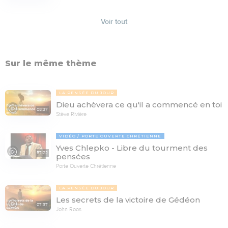
Voir tout
Sur le même thème
LA PENSÉE DU JOUR
Dieu achèvera ce qu'il a commencé en toi
08:37
Stève Rivière
VIDÉO
PORTE OUVERTE CHRÉTIENNE
Yves Chlepko - Libre du tourment des
57:22
pensées
Porte Ouverte Chrétienne
LA PENSÉE DU JOUR
Les secrets de la victoire de Gédéon
07:37
John Roos