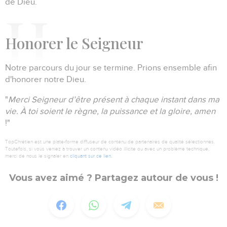
de Dieu.
Honorer
le Seigneur
Notre parcours du jour se termine.
Prions ensemble afin
d'honorer notre Dieu.
"
Merci Seigneur d’être présent à chaque instant dans ma
vie.
À toi soient le règne, la puissance et la gloire, amen
!"
TopChrétien est une plate-forme diffuseur de contenu de partenaires de qualité sélectionnés.
Toutefois, si vous veniez à trouver un contenu vidéo illicite ou avec un problème technique,
merci de nous le signaler en
cliquant sur ce lien
.
Vous avez aimé ? Partagez autour de vous !