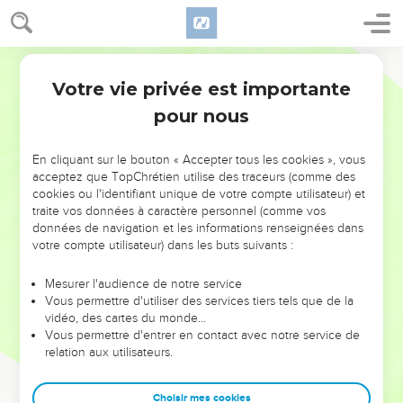
Votre vie privée est importante
pour nous
NE MANQUEZ PAS L’ÉVÉNEMENT
En cliquant sur le bouton « Accepter tous les cookies », vous
DE L’ANNÉE !
acceptez que TopChrétien utilise des traceurs (comme des
cookies ou l'identifiant unique de votre compte utilisateur) et
ET SI LEURS ERREURS POUVAIENT VOUS ÉVITER LES
traite vos données à caractère personnel (comme vos
VOTRES ?
données de navigation et les informations renseignées dans
votre compte utilisateur) dans les buts suivants :
On admire souvent les leaders pour leurs réussites, leur impact,
leur foi ou leur vision. Mais on voit moins les doutes, les erreurs
Mesurer l'audience de notre service
Vous permettre d'utiliser des services tiers tels que de la
et les saisons difficiles qu'ils ont traversés, alors même que ce
vidéo, des cartes du monde…
sont elles qui les ont façonnés.
Vous permettre d'entrer en contact avec notre service de
relation aux utilisateurs.
Dans cette conférence, leaders, entrepreneurs, et responsables
reviennent sur les erreurs marquantes de leur parcours et les
clés pour avancer avec plus de sagesse afin que leurs erreurs
Choisir mes cookies