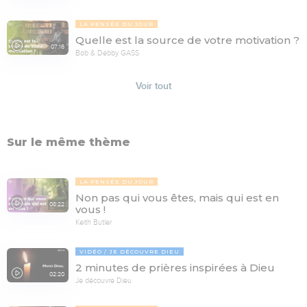
LA PENSÉE DU JOUR
Quelle est la source de votre motivation ?
07:16
Bob & Debby GASS
Voir tout
Sur le même thème
LA PENSÉE DU JOUR
Non pas qui vous êtes, mais qui est en
08:22
vous !
Keith Butler
VIDÉO
JE DÉCOUVRE DIEU
2 minutes de prières inspirées à Dieu
02:20
Je découvre Dieu