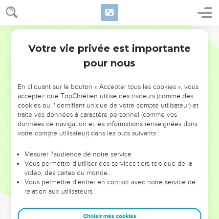
Votre vie privée est importante
pour nous
NE MANQUEZ PAS L’ÉVÉNEMENT
En cliquant sur le bouton « Accepter tous les cookies », vous
DE L’ANNÉE !
acceptez que TopChrétien utilise des traceurs (comme des
cookies ou l'identifiant unique de votre compte utilisateur) et
ET SI LEURS ERREURS POUVAIENT VOUS ÉVITER LES
traite vos données à caractère personnel (comme vos
VOTRES ?
données de navigation et les informations renseignées dans
votre compte utilisateur) dans les buts suivants :
On admire souvent les leaders pour leurs réussites, leur impact,
leur foi ou leur vision. Mais on voit moins les doutes, les erreurs
Mesurer l'audience de notre service
Vous permettre d'utiliser des services tiers tels que de la
et les saisons difficiles qu'ils ont traversés, alors même que ce
vidéo, des cartes du monde…
sont elles qui les ont façonnés.
Vous permettre d'entrer en contact avec notre service de
relation aux utilisateurs.
Dans cette conférence, leaders, entrepreneurs, et responsables
reviennent sur les erreurs marquantes de leur parcours et les
clés pour avancer avec plus de sagesse afin que leurs erreurs
Choisir mes cookies