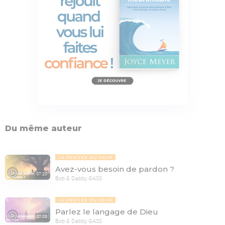
Du même auteur
LA PENSÉE DU JOUR
Avez-vous besoin de pardon ?
07:20
Bob & Debby GASS
LA PENSÉE DU JOUR
Parlez le langage de Dieu
07:05
Bob & Debby GASS