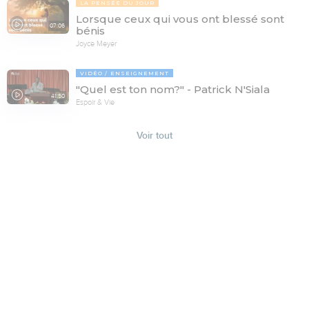
LA PENSÉE DU JOUR
Lorsque ceux qui vous ont blessé sont
07:06
bénis
Joyce Meyer
VIDÉO
ENSEIGNEMENT
"Quel est ton nom?" - Patrick N'Siala
41:50
Espoir & Vie
Voir tout