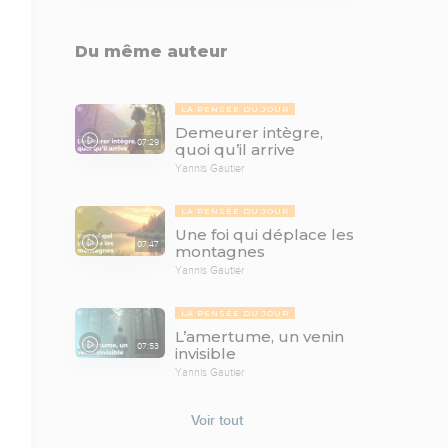
Du même auteur
LA PENSÉE DU JOUR
Demeurer intègre,
07:29
quoi qu’il arrive
Yannis Gautier
LA PENSÉE DU JOUR
Une foi qui déplace les
07:47
montagnes
Yannis Gautier
LA PENSÉE DU JOUR
L’amertume, un venin
07:53
invisible
Yannis Gautier
Voir tout