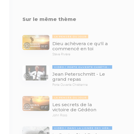
Sur le même thème
LA PENSÉE DU JOUR
Dieu achèvera ce qu'il a
08:37
commencé en toi
Stève Rivière
VIDÉO
PORTE OUVERTE CHRÉTIENNE
Jean Peterschmitt - Le
50:40
grand repas
Porte Ouverte Chrétienne
LA PENSÉE DU JOUR
Les secrets de la
07:37
victoire de Gédéon
John Roos
VIDÉO
DANS LA LIGNÉE DES HÉROS DE LA FOI