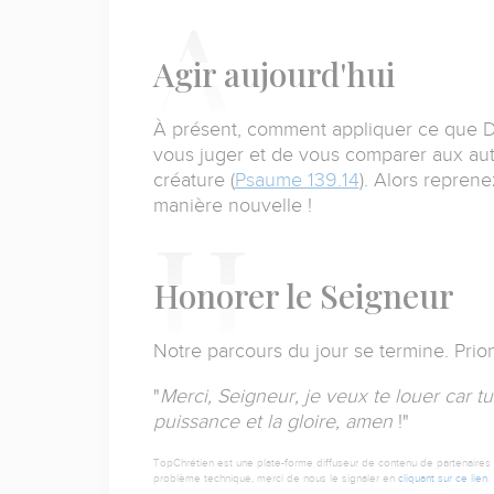
A
gir aujourd'hui
À présent, comment appliquer ce que D
vous juger et de vous comparer aux au
créature (
Psaume 139.14
).
Alors reprenez
manière nouvelle !
H
onorer le Seigneur
Notre parcours du jour se termine. Prio
"
Merci, Seigneur, je veux te louer car t
puissance et la gloire, amen
!"
TopChrétien est une plate-forme diffuseur de contenu de partenaires de
problème technique, merci de nous le signaler en
cliquant sur ce lien
.