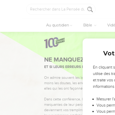
Au quotidien
Bible
Vid
Vot
NE MANQUEZ PAS L’ÉVÉ
ET SI LEURS ERREURS POUVAIENT VOUS 
En cliquant 
utilise des 
On admire souvent les leaders pour leurs réussi
et traite vo
moins les doutes, les erreurs et les saisons di
informations
elles qui les ont façonnés.
Mesurer l'
Dans cette conférence, leaders, entrepreneur
marquantes de leur parcours et les clés pour
Vous perme
deviennent vos tremplins. Que vous guidiez 
Vous perme