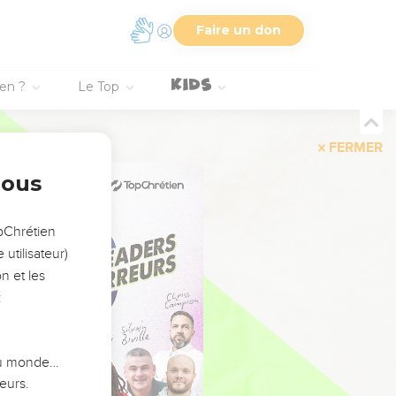
Faire un don
ien ?
Le Top
FERMER
nous
opChrétien
utilisateur)
n et les
:
 du monde…
eurs.