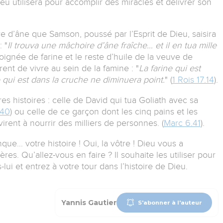
eu utilisera pour accomplir des miracles et délivrer son
re d’âne que Samson, poussé par l’Esprit de Dieu, saisira
: "
Il trouva une mâchoire d’âne fraîche… et il en tua mille
 poignée de farine et le reste d’huile de la veuve de
irent de vivre au sein de la famine :
"
La farine qui est
 qui est dans la cruche ne diminuera point.
" (
1 Rois 17.14
).
s histoires : celle de David qui tua Goliath avec sa
.40
) ou celle de ce garçon dont les cinq pains et les
irent à nourrir des milliers de personnes. (
Marc 6.41
).
anque… votre histoire !
Oui, la vôtre ! Dieu vous a
ères. Qu’allez-vous en faire ?
Il souhaite les utiliser pour
-lui et entrez à votre tour dans l’histoire de Dieu.
Yannis Gautier
S'abonner à l'auteur