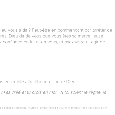
ieu vous a dit ?
Peut-être en commençant par arrêter de
tres.
Dieu dit de vous que vous êtes sa merveilleuse
 confiance en lui et en vous, et osez vivre et agir de
ns ensemble afin d’honorer notre Dieu.
u m’as créé et tu crois en moi
!
À toi soient le règne, la
 qualité sélectionnés. Toutefois, si vous veniez à trouver un contenu vidéo illicite ou avec un