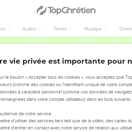
éos
Audios
Textes
Musique
Chrét
re vie privée est importante pour 
NEMENT DE L’ANNÉE !
ÉVITER LES VOTRES ?
sur le bouton « Accepter tous les cookies », vous acceptez que T
traceurs (comme des cookies ou l'identifiant unique de votre compte 
tes, leur impact, leur foi ou leur vision. Mais on voit
s données à caractère personnel (comme vos données de navigatio
fficiles qu'ils ont traversés, alors même que ce sont
 renseignées dans votre compte utilisateur) dans les buts suivants 
audience de notre service
s, et responsables reviennent sur les erreurs
 avancer avec plus de sagesse afin que leurs erreurs
ttre d'utiliser des services tiers tels que de la vidéo, des cartes
un ministère, une équipe, un groupe ou une famille,
ttre d'entrer en contact avec notre service de relation aux utilisat