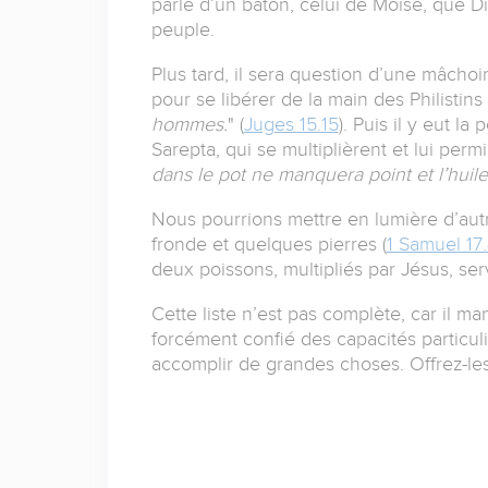
parle d’un bâton, celui de Moïse, que Di
peuple.
Plus tard, il sera question d’une mâchoi
pour se libérer de la main des Philistins 
hommes.
" (
Juges 15.15
).
Puis il y eut la
Sarepta, qui se multiplièrent et lui perm
dans le pot ne manquera point et l’huile
Nous pourrions mettre en lumière d’autre
fronde et quelques pierres (
1 Samuel 17
deux poissons, multipliés par Jésus, serv
Cette liste n’est pas complète, car il m
forcément confié des capacités particuli
accomplir de grandes choses.
Offrez-les