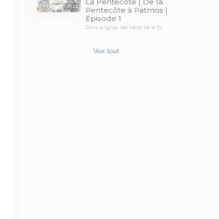
La Pentecôte | De la
05:22
Pentecôte à Patmos |
Épisode 1
Dans la lignée des héros de la foi
Voir tout