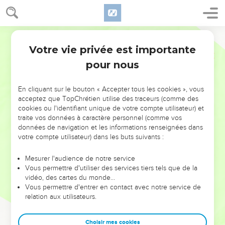
Votre vie privée est importante
pour nous
NE MANQUEZ PAS L’ÉVÉNEMENT
En cliquant sur le bouton « Accepter tous les cookies », vous
DE L’ANNÉE !
acceptez que TopChrétien utilise des traceurs (comme des
cookies ou l'identifiant unique de votre compte utilisateur) et
ET SI LEURS ERREURS POUVAIENT VOUS ÉVITER LES
traite vos données à caractère personnel (comme vos
VOTRES ?
données de navigation et les informations renseignées dans
votre compte utilisateur) dans les buts suivants :
On admire souvent les leaders pour leurs réussites, leur impact,
leur foi ou leur vision. Mais on voit moins les doutes, les erreurs
Mesurer l'audience de notre service
Vous permettre d'utiliser des services tiers tels que de la
et les saisons difficiles qu'ils ont traversés, alors même que ce
vidéo, des cartes du monde…
sont elles qui les ont façonnés.
Vous permettre d'entrer en contact avec notre service de
relation aux utilisateurs.
Dans cette conférence, leaders, entrepreneurs, et responsables
reviennent sur les erreurs marquantes de leur parcours et les
clés pour avancer avec plus de sagesse afin que leurs erreurs
Choisir mes cookies