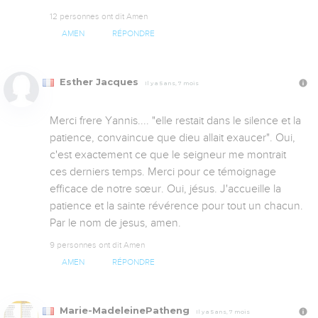
12 personnes ont dit Amen
AMEN
RÉPONDRE
Esther Jacques
Il y a 5 ans, 7 mois
Merci frere Yannis.... "elle restait dans le silence et la 
patience, convaincue que dieu allait exaucer". Oui, 
c'est exactement ce que le seigneur me montrait 
ces derniers temps. Merci pour ce témoignage 
efficace de notre sœur. Oui, jésus. J'accueille la 
patience et la sainte révérence pour tout un chacun. 
Par le nom de jesus, amen.
9 personnes ont dit Amen
AMEN
RÉPONDRE
Marie-MadeleinePatheng
Il y a 5 ans, 7 mois