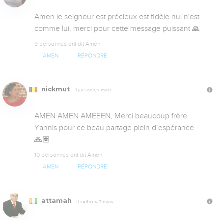
Amen le seigneur est précieux est fidèle nul n'est 
comme lui, merci pour cette message puissant 🙏
9 personnes ont dit Amen
AMEN
RÉPONDRE
nickmut
Il y a 5 ans, 7 mois
AMEN AMEN AMEEEN, Merci beaucoup frère 
Yannis pour ce beau partage plein d’espérance 
🙏🏽
10 personnes ont dit Amen
AMEN
RÉPONDRE
attamah
Il y a 5 ans, 7 mois