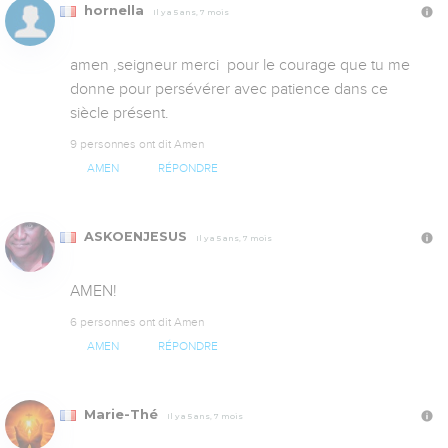
hornella
Il y a 5 ans, 7 mois
amen ,seigneur merci  pour le courage que tu me 
donne pour persévérer avec patience dans ce 
siècle présent.
9 personnes ont dit Amen
AMEN
RÉPONDRE
ASKOENJESUS
Il y a 5 ans, 7 mois
AMEN!
6 personnes ont dit Amen
AMEN
RÉPONDRE
Marie-Thé
Il y a 5 ans, 7 mois