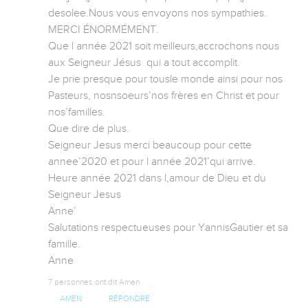
desolee.Nous vous envoyons nos sympathies. 
MERCI ÉNORMÉMENT. 

Que l année 2021 soit meilleurs,accrochons nous 
aux Seigneur Jésus  qui a tout accomplit.

Je prie presque pour tousle monde ainsi pour nos 
Pasteurs, nosnsoeurs’nos frères en Christ et pour 
nos’familles.

Que dire de plus.

Seigneur Jesus merci beaucoup pour cette 
annee’2020 et pour l année 2021’qui arrive.

Heure année 2021 dans l,amour de Dieu et du 
Seigneur Jesus 

Anne’

Salutations respectueuses pour YannisGautier et sa 
famille. 

Anne
7 personnes ont dit Amen
AMEN
RÉPONDRE