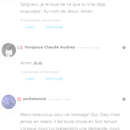
Seigneur, je te loue de ce que tu m'as déjà 
exaucé(e) ! Au nom de Jésus. Amen.
13 personnes ont dit Amen
AMEN
RÉPONDRE
Yongoua Claude Audrey
Il y a 5 ans, 7 mois
Amen 🙏🙏
7 personnes ont dit Amen
AMEN
RÉPONDRE
wirbelwind
Il y a 5 ans, 7 mois
Merci beaucoup pour ce message! Oui, Dieu n'est 
jamais en retard, Il fait toute chose en Son temps! 
Lorsque nous Lui présentons une demande, nous 