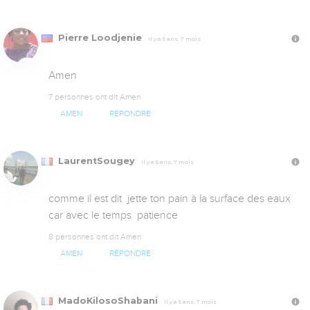
Pierre Loodjenie
Il y a 5 ans, 7 mois
Amen
7 personnes ont dit Amen
AMEN
RÉPONDRE
LaurentSougey
Il y a 5 ans, 7 mois
comme il est dit  jette ton pain à la surface des eaux 
car avec le temps  patience
8 personnes ont dit Amen
AMEN
RÉPONDRE
MadoKilosoShabani
Il y a 5 ans, 7 mois