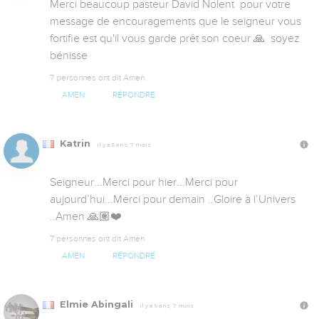
Merci beaucoup pasteur David Nolent  pour votre 
message de encouragements que le seigneur vous 
fortifie est qu'il vous garde prêt son coeur 🙏  soyez 
bénisse
7 personnes ont dit Amen
AMEN
RÉPONDRE
Katrin
Il y a 5 ans, 7 mois
Seigneur...Merci pour hier...Merci pour 
aujourd’hui...Merci pour demain ..Gloire à l’Univers 
..Amen 🙏🏽❤️
7 personnes ont dit Amen
AMEN
RÉPONDRE
Elmie Abingali
Il y a 5 ans, 7 mois