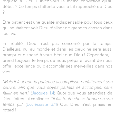
requête à Dieu ? Avez-vous la même conviction qu'au
début ? Ce temps d'attente vous a-t-il rapproché de Dieu
?
Être patient est une qualité indispensable pour tous ceux
qui souhaitent voir Dieu réaliser de grandes choses dans
leur vie.
En réalité, Dieu n'est pas concerné par le temps.
D’ailleurs, nul au monde et dans les cieux ne sera aussi
prompt et disposé à vous bénir que Dieu ! Cependant, il
prend toujours le temps de nous préparer avant de nous
offrir l'excellence ou d'accomplir ses merveilles dans nos
vies.
"
Mais il faut que la patience accomplisse parfaitement son
œuvre, afin que vous soyez parfaits et accomplis, sans
faillir en rien
." (
Jacques 1.4
) Quoi que vous attendiez de
Dieu, faites-lui confiance. "
Il fait toute chose bonne en son
temps (...)
" (
Ecclésiaste 3.11
) Oui, Dieu n'est jamais en
retard !