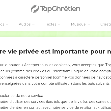
éos
Audios
Textes
Musique
Chrét
re vie privée est importante pour 
NEMENT DE L’ANNÉE !
ÉVITER LES VOTRES ?
sur le bouton « Accepter tous les cookies », vous acceptez que T
traceurs (comme des cookies ou l'identifiant unique de votre compte 
tes, leur impact, leur foi ou leur vision. Mais on voit
s données à caractère personnel (comme vos données de navigatio
fficiles qu'ils ont traversés, alors même que ce sont
 renseignées dans votre compte utilisateur) dans les buts suivants 
audience de notre service
s, et responsables reviennent sur les erreurs
 avancer avec plus de sagesse afin que leurs erreurs
ttre d'utiliser des services tiers tels que de la vidéo, des cartes
un ministère, une équipe, un groupe ou une famille,
ttre d'entrer en contact avec notre service de relation aux utilisat