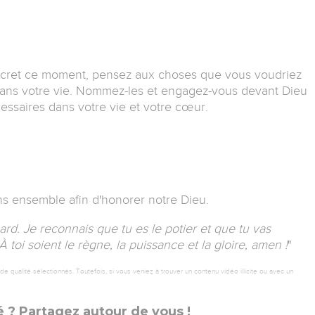
ncret ce moment, pensez aux choses que vous voudriez
ans votre vie.
Nommez-les et engagez-vous devant Dieu
essaires dans votre vie et votre cœur.
ns ensemble afin d'honorer notre Dieu.
rd. Je reconnais que tu es le potier et que tu vas
 toi soient le règne, la puissance et la gloire, amen !
"
 qualité sélectionnés. Toutefois, si vous veniez à trouver un contenu vidéo illicite ou avec un
 ? Partagez autour de vous !