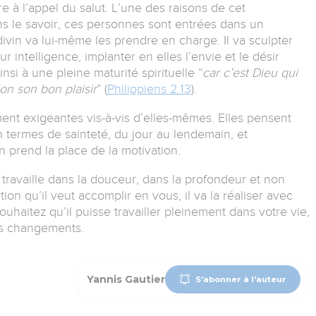
 à l’appel du salut.
L’une des raisons de cet
ns le savoir, ces personnes sont entrées dans un
divin va lui-même les prendre en charge.
Il va sculpter
r intelligence, implanter en elles l’envie et le désir
nsi à une pleine maturité spirituelle “
car c’est Dieu qui
lon son bon plaisir
” (
Philippiens 2.13
).
t exigeantes vis-à-vis d’elles-mêmes.
Elles pensent
en termes de sainteté, du jour au lendemain, et
on prend la place de la motivation.
ravaille dans la douceur, dans la profondeur et non
on qu’il veut accomplir en vous, il va la réaliser avec
souhaitez qu’il puisse travailler pleinement dans votre vie,
s changements.
Yannis Gautier
S'abonner à l'auteur