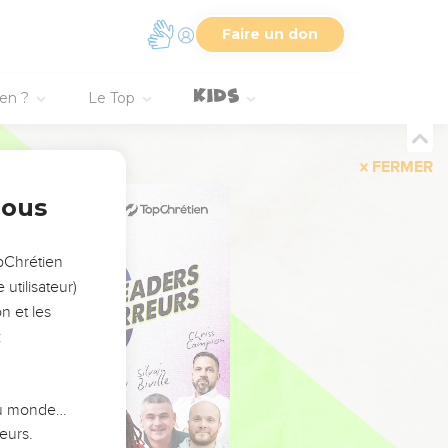
Faire un don
ien ?
Le Top
FERMER
nous
opChrétien
utilisateur)
n et les
:
 du monde…
eurs.