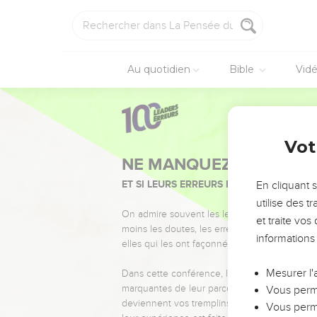
Au quotidien
Bible
Vid
Vot
NE MANQUEZ PAS L’ÉVÉ
ET SI LEURS ERREURS POUVAIENT VOUS 
En cliquant 
utilise des 
On admire souvent les leaders pour leurs réussi
et traite vo
moins les doutes, les erreurs et les saisons di
informations
elles qui les ont façonnés.
Mesurer l'
Dans cette conférence, leaders, entrepreneur
marquantes de leur parcours et les clés pour
Vous perme
deviennent vos tremplins. Que vous guidiez 
Vous perme