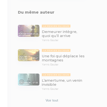
Du même auteur
LA PENSÉE DU JOUR
Demeurer intègre,
07:29
quoi qu’il arrive
Yannis Gautier
LA PENSÉE DU JOUR
Une foi qui déplace les
07:47
montagnes
Yannis Gautier
LA PENSÉE DU JOUR
L’amertume, un venin
07:53
invisible
Yannis Gautier
Voir tout