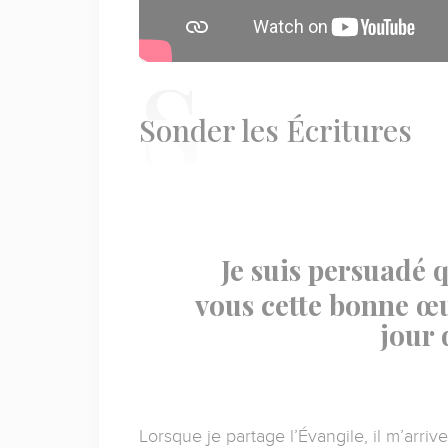
S
onder les Écritures
Je suis persuadé 
vous cette bonne œu
jour 
Lorsque je partage l’Évangile, il m’arri