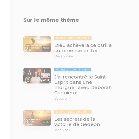
Sur le même thème
LA PENSÉE DU JOUR
Dieu achèvera ce qu'il a
08:37
commencé en toi
Stève Rivière
VIDÉO
COUPÉ EN 4
J'ai rencontré le Saint-
29:46
Esprit dans une
morgue ! avec Deborah
Gagnieux
Coupé en 4
LA PENSÉE DU JOUR
Les secrets de la
07:37
victoire de Gédéon
John Roos