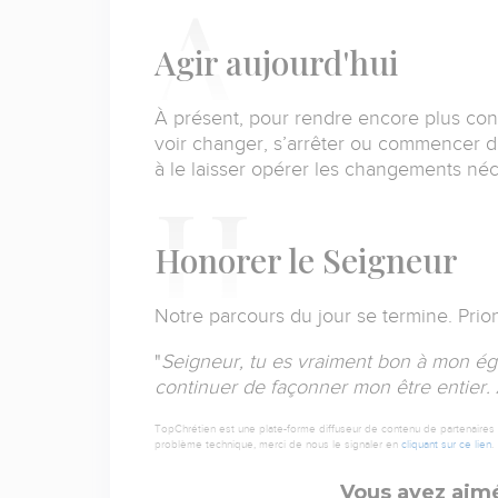
A
gir aujourd'hui
À présent, pour rendre encore plus co
voir changer, s’arrêter ou commencer d
à le laisser opérer les changements néc
H
onorer le Seigneur
Notre parcours du jour se termine. Prio
"
Seigneur, tu es vraiment bon à mon éga
continuer de façonner mon être entier. À
TopChrétien est une plate-forme diffuseur de contenu de partenaires de
problème technique, merci de nous le signaler en
cliquant sur ce lien
.
Vous avez aimé