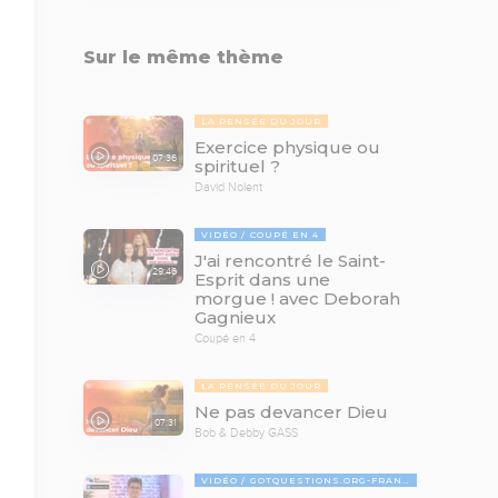
Sur le même thème
LA PENSÉE DU JOUR
Exercice physique ou
07:36
spirituel ?
David Nolent
VIDÉO
COUPÉ EN 4
J'ai rencontré le Saint-
29:46
Esprit dans une
morgue ! avec Deborah
Gagnieux
Coupé en 4
LA PENSÉE DU JOUR
Ne pas devancer Dieu
07:31
Bob & Debby GASS
VIDÉO
GOTQUESTIONS.ORG-FRANÇAIS