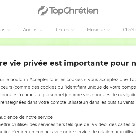
éos
Audios
Textes
Musique
Chrét
re vie privée est importante pour 
NEMENT DE L’ANNÉE !
ÉVITER LES VOTRES ?
sur le bouton « Accepter tous les cookies », vous acceptez que T
traceurs (comme des cookies ou l'identifiant unique de votre compte 
tes, leur impact, leur foi ou leur vision. Mais on voit
s données à caractère personnel (comme vos données de navigatio
fficiles qu'ils ont traversés, alors même que ce sont
 renseignées dans votre compte utilisateur) dans les buts suivants 
audience de notre service
s, et responsables reviennent sur les erreurs
 avancer avec plus de sagesse afin que leurs erreurs
ttre d'utiliser des services tiers tels que de la vidéo, des cartes
un ministère, une équipe, un groupe ou une famille,
ttre d'entrer en contact avec notre service de relation aux utilisat