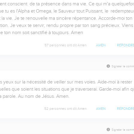
vent conscient  de ta présence dans ma vie. Ce qui m'a quelquefois
que tu es l'Alpha et Omega, le Sauveur tout Puissant, le  redempteur 
t la vie. Je te renouvelle ma sincère répentance. Accorde-moi ton 
ion. Je veux te servir, rendu propre par ton sang précieux. Viens 
ue ton nom soit sanctifié à toujours. Amen
57 personnes ont dit Amen
AMEN
RÉPONDR
Signaler le comm
s yeux sur la nécessité de veiller sur mes voies. Aide-moi à rester 
les que soient les situations que je traverserai. Garde-moi afin q
 ta parole. Au nom de Jésus. Amen.
52 personnes ont dit Amen
AMEN
RÉPONDR
Signaler le comm