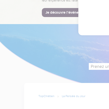
leur expérience est faite pour vous.
Je découvre l’événement
Prenez un
TopChrétien
La Pensée du Jour