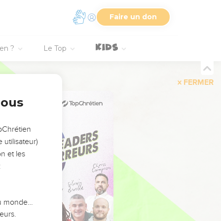
Faire un don
ien ?
Le Top
FERMER
nous
opChrétien
utilisateur)
n et les
:
 du monde…
eurs.