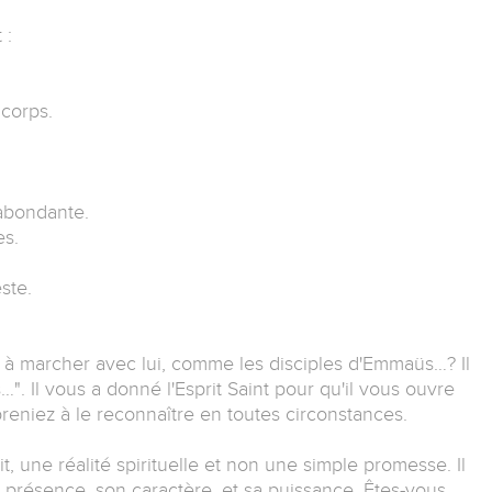
 :
 corps.
 abondante.
es.
ste.
à marcher avec lui, comme les disciples d'Emmaüs…? Il
s…". Il vous a donné l'Esprit Saint pour qu'il vous ouvre
reniez à le reconnaître en toutes circonstances.
it, une réalité spirituelle et non une simple promesse. Il
a présence, son caractère, et sa puissance. Êtes-vous