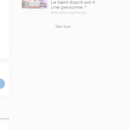
Le Saint-Esprit est-il
03:51
une personne ?
GotQuestions.org-Français
Voir tout
entaire