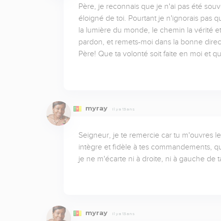
Père, je reconnais que je n'ai pas été sou
éloigné de toi. Pourtant je n'ignorais pas 
la lumière du monde, le chemin la vérité e
pardon, et remets-moi dans la bonne direct
Père! Que ta volonté soit faite en moi et q
myray
Il y a 13 ans
Seigneur, je te remercie car tu m'ouvres le
intègre et fidèle à tes commandements, quel
je ne m'écarte ni à droite, ni à gauche de
myray
Il y a 13 ans