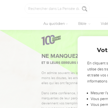
Au quotidien
Bible
Vid
Vot
NE MANQUEZ PAS L’ÉVÉ
ET SI LEURS ERREURS POUVAIENT VOUS 
En cliquant 
utilise des 
On admire souvent les leaders pour leurs réussi
et traite vo
moins les doutes, les erreurs et les saisons di
informations
elles qui les ont façonnés.
Mesurer l'
Dans cette conférence, leaders, entrepreneur
marquantes de leur parcours et les clés pour
Vous perme
deviennent vos tremplins. Que vous guidiez 
Vous perme