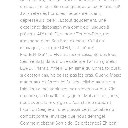
compassion de retire des grandes-eaux. Et ainsi fut! 
J'ai arrêté ces horribles-médicaments anti-
dépresseurs, berk... Et tout doucement, une 
excellente disposition m'a comblée, jusques à 
présent. Alléluia!  Dieu notre Tendre-Père, me 
transporte dans Ses Bras-d'amour. Celui qui 
m'attaque, s'attaque DIEU, LUI-même! 
Exode14:13à14. J'EN suis reconnaissante des tous 
Ses bienfaits dans mon existence. I'am so grateful 
LORD. Thanks. Amen! Bien-aimé du Christ, toi qui li, 
si c'est ton cas, ne baisse pas les bras. Quand Moise 
manquait des forces ce fut ses collaborateurs qui 
l'aidaient à maintenir ses mains levées vers le Ciel, 
comme ça la bataille fut gagnée. Mais de nos jours, 
nous avons le privilège de l'assistance du Saint-
Esprit du Seigneur, une puissance-imbattable qui 
combat contre l'invisible que nous dérange! 
Comment obtenir Son aide, Sa présence? Eh ben; 