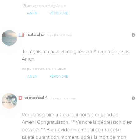
45 personnes ont dit Amen
AMEN
RÉPONDRE
natacha
Il y a 15 ans, 2 mois
Je réçois ma paix et ma guérison Au nom de jesus 
Amen
53 personnes ont dit Amen
AMEN
RÉPONDRE
victoria64
Il y a 15 ans, 2 mois
Rendons gloire à Celui qui nous a engendrés. 
Amen! Congratulation. *°*Vaincre la dépression c'est 
possible!*°* Bien-évidemment! J'ai connu cette 
saleté durant bon-moment, après la mort de mon 