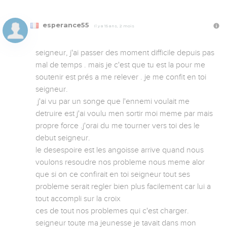
esperance55
Il y a 15 ans, 2 mois
seigneur, j'ai passer des moment difficile depuis pas 
mal de temps . mais je c'est que tu est la pour me 
soutenir est prés a me relever . je me confit en toi 
seigneur.

 j'ai vu par un songe que l'ennemi voulait me 
detruire est j'ai voulu men sortir moi meme par mais 
propre force .j'orai du me tourner vers toi des le 
debut seigneur.

le desespoire est les angoisse arrive quand nous 
voulons resoudre nos probleme nous meme alor 
que si on ce confirait en toi seigneur tout ses 
probleme serait regler bien plus facilement car lui a 
tout accompli sur la croix

ces de tout nos problemes qui c'est charger.

seigneur toute ma jeunesse je tavait dans mon 