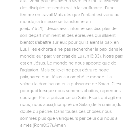
allait venir pour les aider à vivre leur foi...la tristesse 
des disciples ressemblerait à la souffrance d'une 
femme en travail.Mais dès que l'enfant est venu au 
monde,sa tristesse se transforme en 
joie(Jn16:21)...Jésus avait informé ses disciples de 
son départ imminent et des épreuves qui allaient 
bientot s'abattre sur eux pour qu'ils aient la paix en 
Lui. Il les exhorta à ne pas rechercher la paix dans le 
monde;leur paix viendrait de Lui(Jn16:33). Notre paix 
est en Jésus. Le monde ne nous apporte que de 
l'agitation. Mais celle-ci ne peut détruire notre 
paix,parce que Jésus a triomphé le monde. il a 
vaincu la domination et la puissance de Satan. C'est 
pourquoi lorsque nous sommes abattus, reprenons 
courage. Par la puissance du Saint-Esprit qui agit en 
nous, nous aussi,triomphé de Satan,de la crainte,du 
doute,du péché. Dans toutes ces choses,nous 
sommes plus que vainqueurs par celui qui nous a 
aimés (Rom8:37).Amen