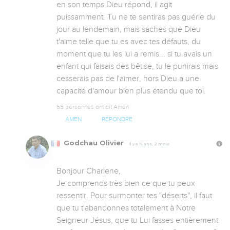
en son temps Dieu répond, il agit 
puissamment. Tu ne te sentiras pas guérie du 
jour au lendemain, mais saches que Dieu 
t'aime telle que tu es avec tes défauts, du 
moment que tu les lui a remis... si tu avais un 
enfant qui faisais des bêtise, tu le punirais mais 
cesserais pas de l'aimer, hors Dieu a une 
capacité d'amour bien plus étendu que toi.
55 personnes ont dit Amen
AMEN
RÉPONDRE
Godchau Olivier
Il y a 15 ans, 2 mois
Bonjour Charlene,

Je comprends très bien ce que tu peux 
ressentir. Pour surmonter tes "déserts", il faut 
que tu t'abandonnes totalement à Notre 
Seigneur Jésus, que tu Lui fasses entièrement 