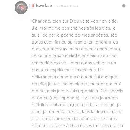
kowkab
Il y a 15 ans, 2 mois
Charlene, bien sur Dieu va te venir en aide. 
J'ai moi même des chaines très lourdes, je 
suis liée par le péché de mes ancêtres, liée 
après avoir fait du spiritisme (en ignorant les 
conséquences avant de devenir chrétienne), 
liée à une grave maladie génétique qui me 
rends dépressive... mon corps véhicule un 
paquet d'esprits malsains et forts. La 
délivrance a commencé quand j'ai abdiqué : 
en effet je suis incapable de changer par moi 
même, mais je me suis repentie à Dieu, je vais 
à l'église (très important). Il y a des journées 
difficiles, mais ma façon de prier à changé, je 
loue, je remercie même dans la douleur car si 
mes larmes amusent les ténèbres, les mots 
d'amour adressé à Dieu ne les font pas rire car 