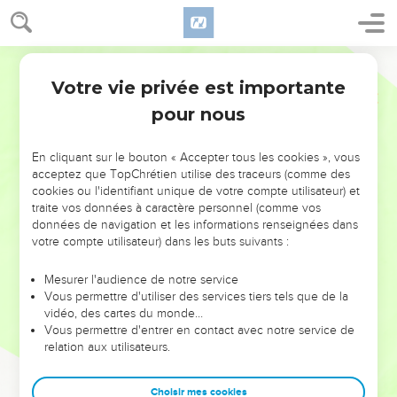
Votre vie privée est importante
pour nous
NE MANQUEZ PAS L’ÉVÉNEMENT
En cliquant sur le bouton « Accepter tous les cookies », vous
DE L’ANNÉE !
acceptez que TopChrétien utilise des traceurs (comme des
cookies ou l'identifiant unique de votre compte utilisateur) et
ET SI LEURS ERREURS POUVAIENT VOUS ÉVITER LES
traite vos données à caractère personnel (comme vos
VOTRES ?
données de navigation et les informations renseignées dans
votre compte utilisateur) dans les buts suivants :
On admire souvent les leaders pour leurs réussites, leur impact,
leur foi ou leur vision. Mais on voit moins les doutes, les erreurs
Mesurer l'audience de notre service
Vous permettre d'utiliser des services tiers tels que de la
et les saisons difficiles qu'ils ont traversés, alors même que ce
vidéo, des cartes du monde…
sont elles qui les ont façonnés.
Vous permettre d'entrer en contact avec notre service de
relation aux utilisateurs.
Dans cette conférence, leaders, entrepreneurs, et responsables
reviennent sur les erreurs marquantes de leur parcours et les
clés pour avancer avec plus de sagesse afin que leurs erreurs
Choisir mes cookies