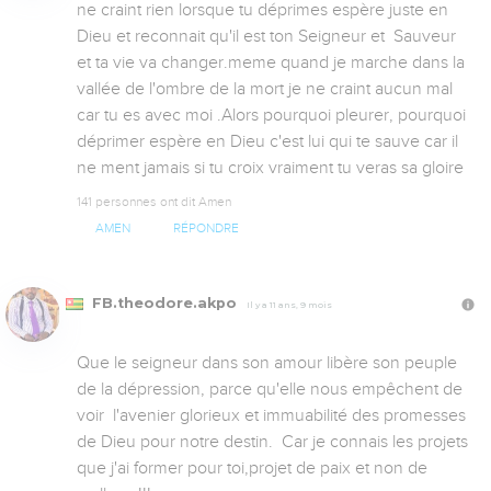
ne craint rien lorsque tu déprimes espère juste en 
Dieu et reconnait qu'il est ton Seigneur et  Sauveur 
et ta vie va changer.meme quand je marche dans la 
vallée de l'ombre de la mort je ne craint aucun mal 
car tu es avec moi .Alors pourquoi pleurer, pourquoi 
déprimer espère en Dieu c'est lui qui te sauve car il 
ne ment jamais si tu croix vraiment tu veras sa gloire
141 personnes ont dit Amen
AMEN
RÉPONDRE
FB.theodore.akpo
Il y a 11 ans, 9 mois
Que le seigneur dans son amour libère son peuple 
de la dépression, parce qu'elle nous empêchent de 
voir  l'avenier glorieux et immuabilité des promesses 
de Dieu pour notre destin.  Car je connais les projets 
que j'ai former pour toi,projet de paix et non de 