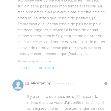
supposee faire confiance a Dieu, fixee mes yeux 
sur loin et ne pas passer mon temps a reflechir sur 
mes problemes mais je n'arrive pas a mettre cela en 
pratique. Toutefois que j'essaie de positiver, j'ai 
l'impression que l'enemi essaie de plus belle pour 
me decourager et je reviens a la case de depart... 
Je prie sincerement le Seigneur de me delivrer de 
cette vie car je suis fatiquee de vivre ainsi. Je meurs 
d'envie de retrouver cette joie que j'avais avant et 
retrouver cette personne que j'etais avant.
59 personnes ont dit Amen
AMEN
RÉPONDRE
alicezymny
Il y a 15 ans, 2 mois
Il y a encore quelques mois, j'étais dans le 
même état que vous. J'ai confié mes difficulté 
au Seigneur, j'ai enfin osé demander de l'aide 