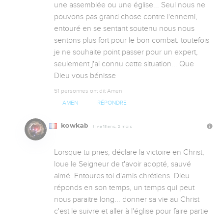
une assemblée ou une église... Seul nous ne 
pouvons pas grand chose contre l'ennemi, 
entouré en se sentant soutenu nous nous 
sentons plus fort pour le bon combat. toutefois 
je ne souhaite point passer pour un expert, 
seulement j'ai connu cette situation... Que 
Dieu vous bénisse
51 personnes ont dit Amen
AMEN
RÉPONDRE
kowkab
Il y a 15 ans, 2 mois
Lorsque tu pries, déclare la victoire en Christ, 
loue le Seigneur de t'avoir adopté, sauvé 
aimé. Entoures toi d'amis chrétiens. Dieu 
réponds en son temps, un temps qui peut 
nous paraitre long... donner sa vie au Christ 
c'est le suivre et aller à l'église pour faire partie 