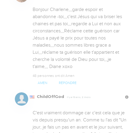
Bonjour Charlene,,,garde espoir et 
abandonne -toi,,,c'est Jésus qui va briser les 
chaines et pas toi,,,regarde a Lui et non aux 
circonstances,,,Réclame cette guérison car 
Jésus a payé le prix pour toutes nos 
maladies,,,nous sommes libres grace a 
Lui,,,réclame ta guérison elle t'appartient et 
cherche la volonté de Dieu pour toi,,,je 
t'aime,,, Diane xoxo
48 personnes ont dit Amen
AMEN
RÉPONDRE
ChildOffGod
Il y a 15 ans, 2 mois
C'est vraiment dommage car c'est cela que je 
vis depuis presqu'un an. Comme tu l'as dit "Un 
jour, je fais un pas en avant et le jour suivant, 