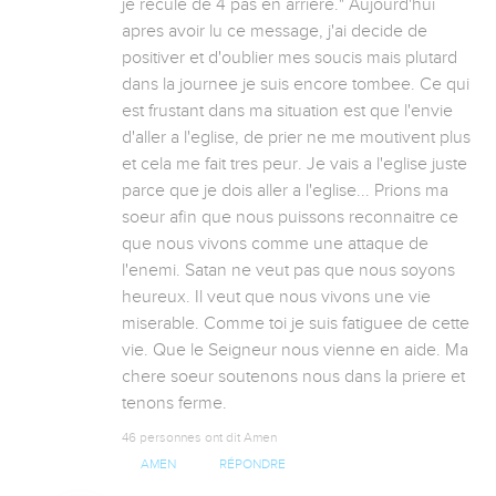
je recule de 4 pas en arrière." Aujourd'hui 
apres avoir lu ce message, j'ai decide de 
positiver et d'oublier mes soucis mais plutard 
dans la journee je suis encore tombee. Ce qui 
est frustant dans ma situation est que l'envie 
d'aller a l'eglise, de prier ne me moutivent plus 
et cela me fait tres peur. Je vais a l'eglise juste 
parce que je dois aller a l'eglise... Prions ma 
soeur afin que nous puissons reconnaitre ce 
que nous vivons comme une attaque de 
l'enemi. Satan ne veut pas que nous soyons 
heureux. Il veut que nous vivons une vie 
miserable. Comme toi je suis fatiguee de cette 
vie. Que le Seigneur nous vienne en aide. Ma 
chere soeur soutenons nous dans la priere et 
tenons ferme.
46 personnes ont dit Amen
AMEN
RÉPONDRE