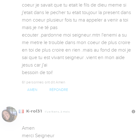
coeur je savait que tu etait le fils de dieu meme si 
j'etait dans le pecher tu etait toujour la present dans 
mon coeur plusieur fois tu ma appeler a venir a toi 
mais je ne té pas

ecouter .pardonne moi seigneur.mtn l'enemi a su 
me metre le trouble dans mon coeur de plus croire 
en toi de plus croire en rien .mais au fond de moi je 
sai que tu est vivant seigneur .vient en mon aide 
jesus car j'ai 

bessoin de toi!
61 personnes ont dit Amen
AMEN
RÉPONDRE
K-rol31
Il y a 15 ans, 2 mois
Amen 

merci Seigneur