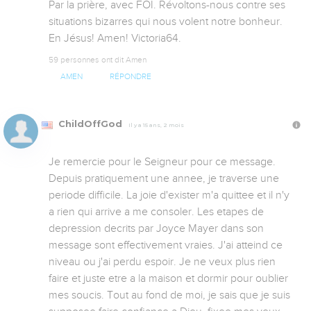
Par la prière, avec FOI. Révoltons-nous contre ses 
situations bizarres qui nous volent notre bonheur. 
En Jésus! Amen! Victoria64.
59 personnes ont dit Amen
AMEN
RÉPONDRE
ChildOffGod
Il y a 15 ans, 2 mois
Je remercie pour le Seigneur pour ce message. 
Depuis pratiquement une annee, je traverse une 
periode difficile. La joie d'exister m'a quittee et il n'y 
a rien qui arrive a me consoler. Les etapes de 
depression decrits par Joyce Mayer dans son 
message sont effectivement vraies. J'ai atteind ce 
niveau ou j'ai perdu espoir. Je ne veux plus rien 
faire et juste etre a la maison et dormir pour oublier 
mes soucis. Tout au fond de moi, je sais que je suis 