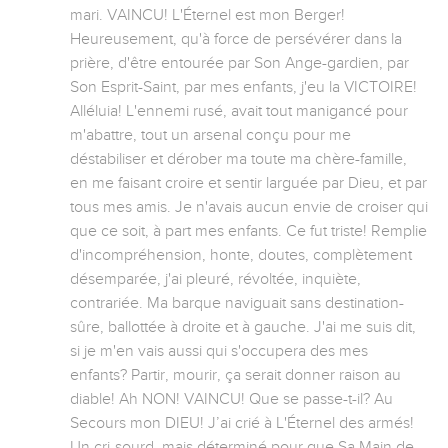
mari. VAINCU! L'Éternel est mon Berger! 
Heureusement, qu'à force de persévérer dans la 
prière, d'être entourée par Son Ange-gardien, par 
Son Esprit-Saint, par mes enfants, j'eu la VICTOIRE! 
Alléluia! L'ennemi rusé, avait tout manigancé pour 
m'abattre, tout un arsenal conçu pour me 
déstabiliser et dérober ma toute ma chère-famille, 
en me faisant croire et sentir larguée par Dieu, et par 
tous mes amis. Je n'avais aucun envie de croiser qui 
que ce soit, à part mes enfants. Ce fut triste! Remplie 
d'incompréhension, honte, doutes, complètement 
désemparée, j'ai pleuré, révoltée, inquiète, 
contrariée. Ma barque naviguait sans destination-
sûre, ballottée à droite et à gauche. J'ai me suis dit, 
si je m'en vais aussi qui s'occupera des mes 
enfants? Partir, mourir, ça serait donner raison au 
diable! Ah NON! VAINCU! Que se passe-t-il? Au 
Secours mon DIEU! J’ai crié à L'Éternel des armés! 
Un cri-sourd, mais déterminé pour que Sa Main de 