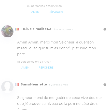
86 personnes ont dit Amen
AMEN
RÉPONDRE
FB.lucie.malbet.3
Il y a 9 ans, 2 mois
Amen Amen. merci mon Seigneur la guérison 
miraculeuse que tu m'as donné. je te loue mon 
père.
81 personnes ont dit Amen
AMEN
RÉPONDRE
SansiHenriette
Il y a 9 ans, 2 mois
Seigneur merci de me guérir de cette vive douleur 
que j'éprouve au niveau de la poitrine côté droit. 
Amen