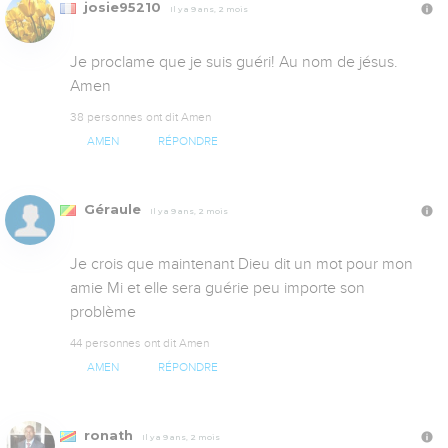
josie95210
Il y a 9 ans, 2 mois
Je proclame que je suis guéri! Au nom de jésus. 
Amen
38 personnes ont dit Amen
AMEN
RÉPONDRE
Géraule
Il y a 9 ans, 2 mois
Je crois que maintenant Dieu dit un mot pour mon 
amie Mi et elle sera guérie peu importe son 
problème
44 personnes ont dit Amen
AMEN
RÉPONDRE
ronath
Il y a 9 ans, 2 mois