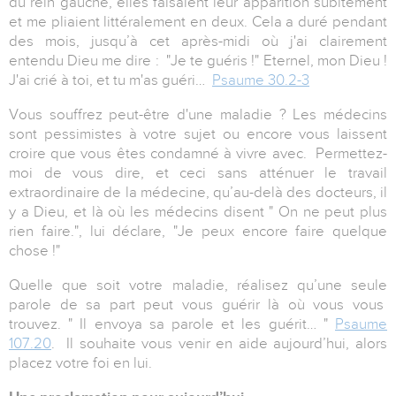
du rein gauche, elles faisaient leur apparition subitement
et me pliaient littéralement en deux. Cela a duré pendant
des mois, jusqu’à cet après-midi où j'ai clairement
entendu Dieu me dire : "Je te guéris !" Eternel, mon Dieu !
J'ai crié à toi, et tu m'as guéri…
Psaume 30.2-3
Vous souffrez peut-être d'une maladie ? Les médecins
sont pessimistes à votre sujet ou encore vous laissent
croire que vous êtes condamné à vivre avec. Permettez-
moi de vous dire, et ceci sans atténuer le travail
extraordinaire de la médecine, qu’au-delà des docteurs, il
y a Dieu, et là où les médecins disent " On ne peut plus
rien faire.", lui déclare, "Je peux encore faire quelque
chose !"
Quelle que soit votre maladie, réalisez qu’une seule
parole de sa part peut vous guérir là où vous vous
trouvez. " Il envoya sa parole et les guérit… "
Psaume
107.20
. Il souhaite vous venir en aide aujourd’hui, alors
placez votre foi en lui.