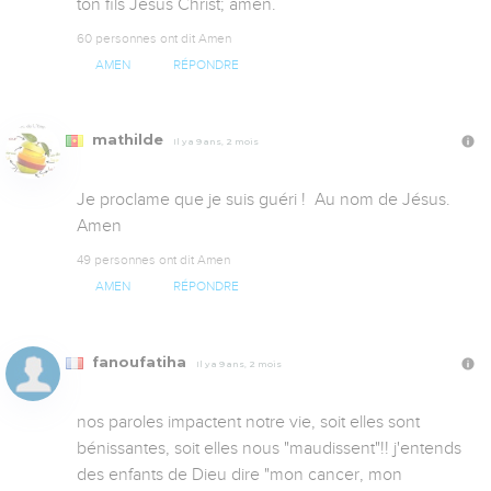
ton fils Jésus Christ; amen.
60 personnes ont dit Amen
AMEN
RÉPONDRE
mathilde
Il y a 9 ans, 2 mois
Je proclame que je suis guéri !  Au nom de Jésus. 
Amen
49 personnes ont dit Amen
AMEN
RÉPONDRE
fanoufatiha
Il y a 9 ans, 2 mois
nos paroles impactent notre vie, soit elles sont 
bénissantes, soit elles nous "maudissent"!! j'entends 
des enfants de Dieu dire "mon cancer, mon 