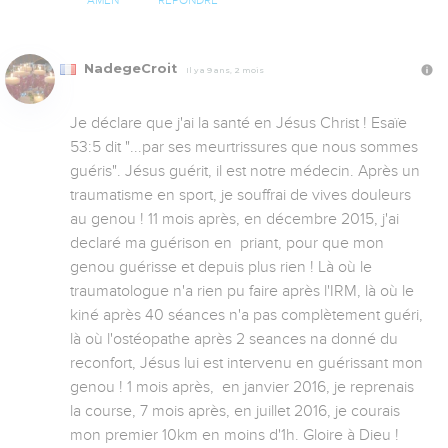
AMEN
RÉPONDRE
NadegeCroit
Il y a 9 ans, 2 mois
Je déclare que j'ai la santé en Jésus Christ ! Esaïe 
53:5 dit "...par ses meurtrissures que nous sommes 
guéris". Jésus guérit, il est notre médecin. Après un 
traumatisme en sport, je souffrai de vives douleurs 
au genou ! 11 mois après, en décembre 2015, j'ai 
declaré ma guérison en  priant, pour que mon 
genou guérisse et depuis plus rien ! Là où le 
traumatologue n'a rien pu faire après l'IRM, là où le 
kiné après 40 séances n'a pas complètement guéri, 
là où l'ostéopathe après 2 seances na donné du 
reconfort, Jésus lui est intervenu en guérissant mon 
genou ! 1 mois après,  en janvier 2016, je reprenais 
la course, 7 mois après, en juillet 2016, je courais 
mon premier 10km en moins d'1h. Gloire à Dieu ! 