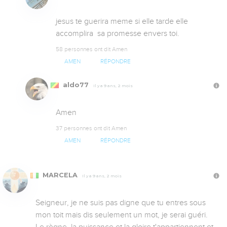
jesus te guerira meme si elle tarde elle 
accomplira  sa promesse envers toi.
58 personnes ont dit Amen
AMEN
RÉPONDRE
aldo77
Il y a 9 ans, 2 mois
Amen
37 personnes ont dit Amen
AMEN
RÉPONDRE
MARCELA
Il y a 9 ans, 2 mois
Seigneur, je ne suis pas digne que tu entres sous 
mon toit mais dis seulement un mot, je serai guéri. 
Le règne, la puissance et la gloire t'appartiennent et 