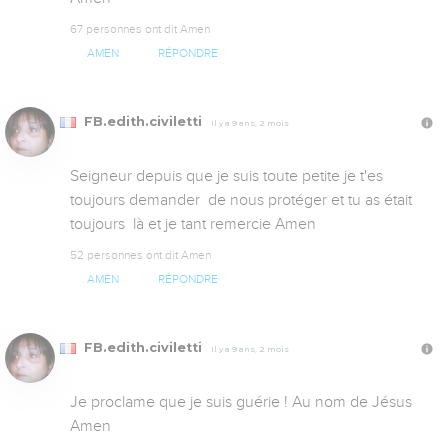
67 personnes ont dit Amen
AMEN
RÉPONDRE
FB.edith.civiletti
Il y a 9 ans, 2 mois
Seigneur depuis que je suis toute petite je t'es 
toujours demander  de nous protéger et tu as était 
toujours  là et je tant remercie Amen
52 personnes ont dit Amen
AMEN
RÉPONDRE
FB.edith.civiletti
Il y a 9 ans, 2 mois
Je proclame que je suis guérie ! Au nom de Jésus 
Amen