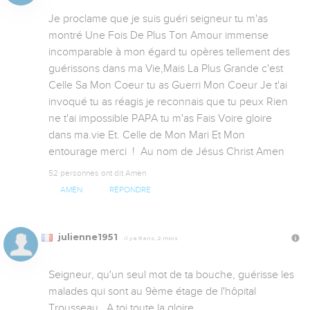
Je proclame que je suis guéri seigneur tu m'as 
montré Une Fois De Plus Ton Amour immense 
incomparable à mon égard tu opères tellement des 
guérissons dans ma Vie,Mais La Plus Grande c'est 
Celle Sa Mon Coeur tu as Guerri Mon Coeur Je t'ai 
invoqué tu as réagis je reconnais que tu peux Rien 
ne t'ai impossible PAPA tu m'as Fais Voire gloire 
dans ma.vie Et. Celle de Mon Mari Et Mon 
entourage merci  !  Au nom de Jésus Christ Amen
52 personnes ont dit Amen
AMEN
RÉPONDRE
julienne1951
Il y a 9 ans, 2 mois
Seigneur, qu'un seul mot de ta bouche, guérisse les 
malades qui sont au 9ème étage de l'hôpital 
Trousseau,  A toi toute la gloire.