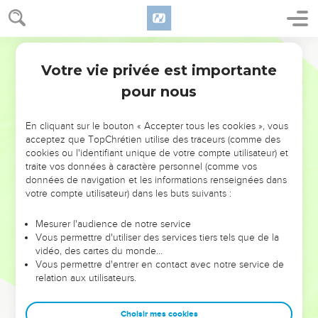
Votre vie privée est importante
pour nous
NE MANQUEZ PAS L’ÉVÉNEMENT
En cliquant sur le bouton « Accepter tous les cookies », vous
DE L’ANNÉE !
acceptez que TopChrétien utilise des traceurs (comme des
cookies ou l'identifiant unique de votre compte utilisateur) et
ET SI LEURS ERREURS POUVAIENT VOUS ÉVITER LES
traite vos données à caractère personnel (comme vos
VOTRES ?
données de navigation et les informations renseignées dans
votre compte utilisateur) dans les buts suivants :
On admire souvent les leaders pour leurs réussites, leur impact,
leur foi ou leur vision. Mais on voit moins les doutes, les erreurs
Mesurer l'audience de notre service
Vous permettre d'utiliser des services tiers tels que de la
et les saisons difficiles qu'ils ont traversés, alors même que ce
vidéo, des cartes du monde…
sont elles qui les ont façonnés.
Vous permettre d'entrer en contact avec notre service de
relation aux utilisateurs.
Dans cette conférence, leaders, entrepreneurs, et responsables
reviennent sur les erreurs marquantes de leur parcours et les
clés pour avancer avec plus de sagesse afin que leurs erreurs
Choisir mes cookies