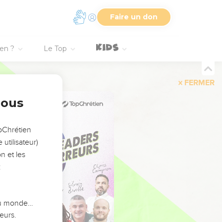
Faire un don
ien ?
Le Top
FERMER
nous
opChrétien
utilisateur)
n et les
:
 du monde…
eurs.