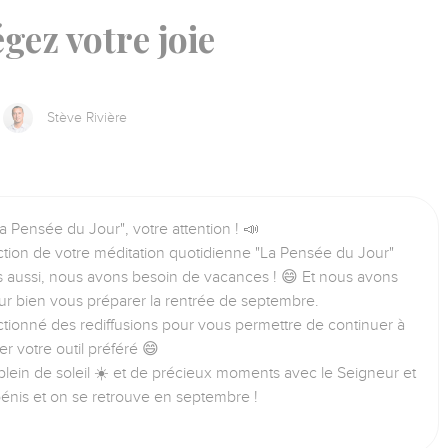
gez votre joie
Stève Rivière
a Pensée du Jour", votre attention ! 📣
tion de votre méditation quotidienne "La Pensée du Jour"
us aussi, nous avons besoin de vacances ! 😄 Et nous avons
ur bien vous préparer la rentrée de septembre.
tionné des rediffusions pour vous permettre de continuer à
iser votre outil préféré 😄
lein de soleil ☀️ et de précieux moments avec le Seigneur et
bénis et on se retrouve en septembre !