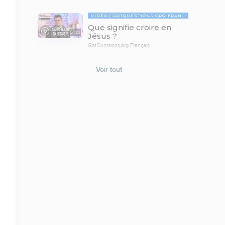
VIDÉO
GOTQUESTIONS.ORG-FRANÇAIS
Que signifie croire en
04:10
Jésus ?
GotQuestions.org-Français
Voir tout