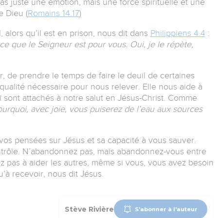
t pas juste une émotion, mais une force spirituelle et une
e Dieu (
Romains 14.17
)
, alors qu’il est en prison, nous dit dans
Philippiens 4.4
:
ce que le Seigneur est pour vous. Oui, je le répète,
r, de prendre le temps de faire le deuil de certaines
e qualité nécessaire pour nous relever.
Elle nous aide à
i sont attachés à notre salut en Jésus-Christ.
Comme
ourquoi, avec joie, vous puiserez de l’eau aux sources
 vos pensées sur Jésus et sa capacité à vous sauver.
ntrôle.
N’abandonnez pas, mais abandonnez-vous entre
ez pas à aider les autres, même si vous, vous avez besoin
u’à recevoir, nous dit Jésus.
Stève Rivière
S'abonner à l'auteur