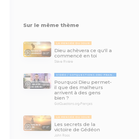
Sur le même thème
LA PENSÉE DU JOUR
Dieu achèvera ce qu'il a
08:37
commencé en toi
Stève Rivière
VIDÉO
GOTQUESTIONS.ORG-FRANÇAIS
Pourquoi Dieu permet-
03:33
il que des malheurs
arrivent à des gens
bien ?
GotQuestions.org-Français
LA PENSÉE DU JOUR
Les secrets de la
07:37
victoire de Gédéon
John Roos