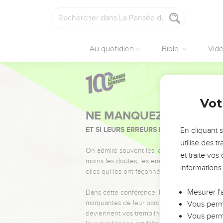
Au quotidien
Bible
Vid
Vot
NE MANQUEZ PAS L’ÉVÉ
ET SI LEURS ERREURS POUVAIENT VOUS 
En cliquant 
utilise des 
On admire souvent les leaders pour leurs réussi
et traite vo
moins les doutes, les erreurs et les saisons di
informations
elles qui les ont façonnés.
Mesurer l'
Dans cette conférence, leaders, entrepreneur
marquantes de leur parcours et les clés pour
Vous perme
deviennent vos tremplins. Que vous guidiez 
Vous perme