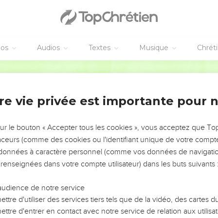
éos
Audios
Textes
Musique
Chrét
re vie privée est importante pour 
NEMENT DE L’ANNÉE !
ÉVITER LES VOTRES ?
sur le bouton « Accepter tous les cookies », vous acceptez que T
traceurs (comme des cookies ou l'identifiant unique de votre compte 
tes, leur impact, leur foi ou leur vision. Mais on voit
s données à caractère personnel (comme vos données de navigatio
fficiles qu'ils ont traversés, alors même que ce sont
 renseignées dans votre compte utilisateur) dans les buts suivants 
audience de notre service
s, et responsables reviennent sur les erreurs
 avancer avec plus de sagesse afin que leurs erreurs
ttre d'utiliser des services tiers tels que de la vidéo, des cartes
un ministère, une équipe, un groupe ou une famille,
ttre d'entrer en contact avec notre service de relation aux utilisat