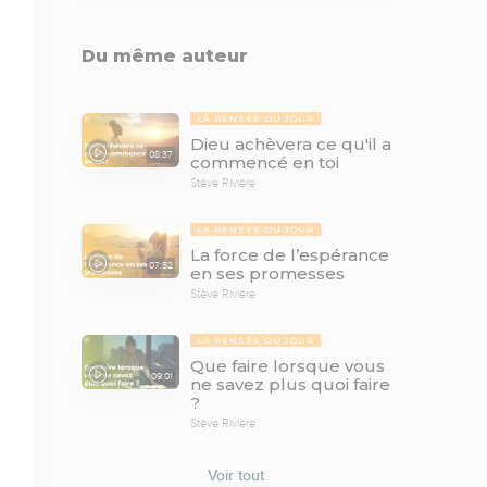
Du même auteur
LA PENSÉE DU JOUR
Dieu achèvera ce qu'il a
08:37
commencé en toi
Stève Rivière
LA PENSÉE DU JOUR
La force de l’espérance
07:52
en ses promesses
Stève Rivière
LA PENSÉE DU JOUR
Que faire lorsque vous
09:01
ne savez plus quoi faire
?
Stève Rivière
Voir tout