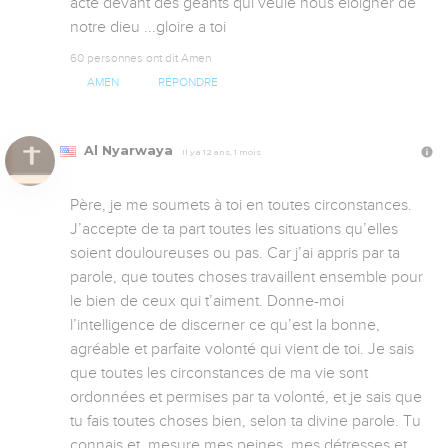
acte devant des géants qui veule nous éloigner de 
notre dieu ...gloire a toi 
60 personnes ont dit Amen
AMEN
RÉPONDRE
Al Nyarwaya
Il y a 12 ans, 1 mois
Père, je me soumets à toi en toutes circonstances. 
J’accepte de ta part toutes les situations qu’elles 
soient douloureuses ou pas. Car j’ai appris par ta 
parole, que toutes choses travaillent ensemble pour 
le bien de ceux qui t’aiment. Donne-moi 
l’intelligence de discerner ce qu’est la bonne, 
agréable et parfaite volonté qui vient de toi. Je sais 
que toutes les circonstances de ma vie sont 
ordonnées et permises par ta volonté, et je sais que 
tu fais toutes choses bien, selon ta divine parole. Tu 
connais et  mesure mes peines, mes détresses et 