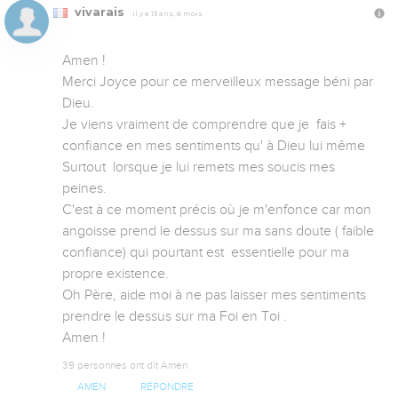
vivarais
Il y a 13 ans, 6 mois
Amen !

Merci Joyce pour ce merveilleux message béni par 
Dieu.

Je viens vraiment de comprendre que je  fais + 
confiance en mes sentiments qu' à Dieu lui même

Surtout  lorsque je lui remets mes soucis mes 
peines.

C'est à ce moment précis où je m'enfonce car mon 
angoisse prend le dessus sur ma sans doute ( faible 
confiance) qui pourtant est  essentielle pour ma 
propre existence.

Oh Père, aide moi à ne pas laisser mes sentiments 
prendre le dessus sur ma Foi en Toi .

Amen !
39 personnes ont dit Amen
AMEN
RÉPONDRE