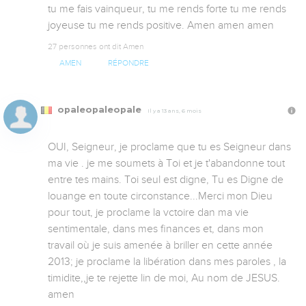
tu me fais vainqueur, tu me rends forte tu me rends 
joyeuse tu me rends positive. Amen amen amen
27 personnes ont dit Amen
AMEN
RÉPONDRE
opaleopaleopale
Il y a 13 ans, 6 mois
OUI, Seigneur, je proclame que tu es Seigneur dans 
ma vie . je me soumets à Toi et je t'abandonne tout 
entre tes mains. Toi seul est digne, Tu es Digne de 
louange en toute circonstance...Merci mon Dieu 
pour tout, je proclame la vctoire dan ma vie 
sentimentale, dans mes finances et, dans mon 
travail où je suis amenée à briller en cette année 
2013; je proclame la libération dans mes paroles , la 
timidite,,je te rejette lin de moi, Au nom de JESUS. 
amen