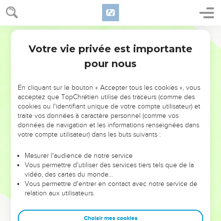
Votre vie privée est importante
pour nous
NE MANQUEZ PAS L’ÉVÉNEMENT
En cliquant sur le bouton « Accepter tous les cookies », vous
DE L’ANNÉE !
acceptez que TopChrétien utilise des traceurs (comme des
cookies ou l'identifiant unique de votre compte utilisateur) et
ET SI LEURS ERREURS POUVAIENT VOUS ÉVITER LES
traite vos données à caractère personnel (comme vos
VOTRES ?
données de navigation et les informations renseignées dans
votre compte utilisateur) dans les buts suivants :
On admire souvent les leaders pour leurs réussites, leur impact,
leur foi ou leur vision. Mais on voit moins les doutes, les erreurs
Mesurer l'audience de notre service
Vous permettre d'utiliser des services tiers tels que de la
et les saisons difficiles qu'ils ont traversés, alors même que ce
vidéo, des cartes du monde…
sont elles qui les ont façonnés.
Vous permettre d'entrer en contact avec notre service de
relation aux utilisateurs.
Dans cette conférence, leaders, entrepreneurs, et responsables
reviennent sur les erreurs marquantes de leur parcours et les
clés pour avancer avec plus de sagesse afin que leurs erreurs
Choisir mes cookies