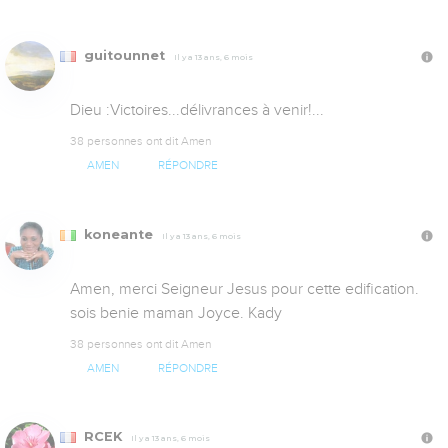
guitounnet
Il y a 13 ans, 6 mois
Dieu :Victoires...délivrances à venir!...
38 personnes ont dit Amen
AMEN
RÉPONDRE
koneante
Il y a 13 ans, 6 mois
Amen, merci Seigneur Jesus pour cette edification. 
sois benie maman Joyce. Kady
38 personnes ont dit Amen
AMEN
RÉPONDRE
RCEK
Il y a 13 ans, 6 mois