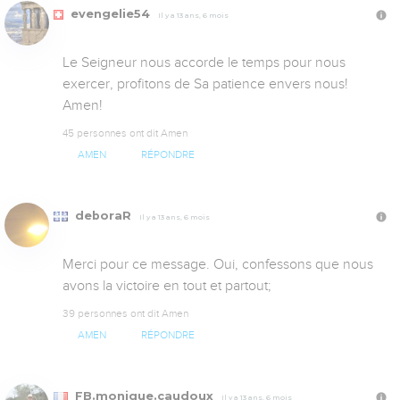
evengelie54
Il y a 13 ans, 6 mois
Le Seigneur nous accorde le temps pour nous 
exercer, profitons de Sa patience envers nous! 
Amen!
45 personnes ont dit Amen
AMEN
RÉPONDRE
deboraR
Il y a 13 ans, 6 mois
Merci pour ce message. Oui, confessons que nous 
avons la victoire en tout et partout;
39 personnes ont dit Amen
AMEN
RÉPONDRE
FB.monique.caudoux
Il y a 13 ans, 6 mois