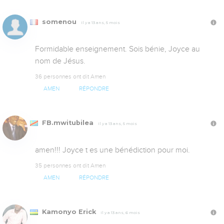
somenou
Il y a 13 ans, 5 mois
Formidable enseignement. Sois bénie, Joyce au 
nom de Jésus.
36 personnes ont dit Amen
AMEN
RÉPONDRE
FB.mwitubilea
Il y a 13 ans, 5 mois
amen!!! Joyce t es une bénédiction pour moi.
35 personnes ont dit Amen
AMEN
RÉPONDRE
Kamonyo Erick
Il y a 13 ans, 6 mois