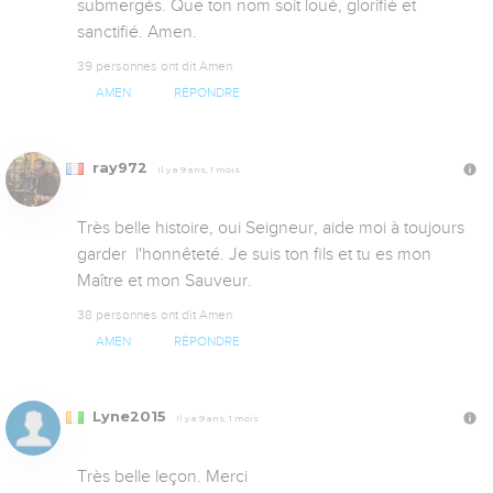
submergés. Que ton nom soit loué, glorifié et 
sanctifié. Amen.
39 personnes ont dit Amen
AMEN
RÉPONDRE
ray972
Il y a 9 ans, 1 mois
Très belle histoire, oui Seigneur, aide moi à toujours 
garder  l'honnêteté. Je suis ton fils et tu es mon 
Maître et mon Sauveur.
38 personnes ont dit Amen
AMEN
RÉPONDRE
Lyne2015
Il y a 9 ans, 1 mois
Très belle leçon. Merci