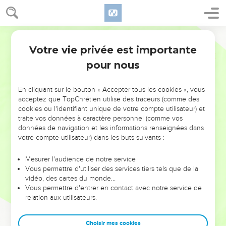
Votre vie privée est importante
pour nous
NE MANQUEZ PAS L’ÉVÉNEMENT
En cliquant sur le bouton « Accepter tous les cookies », vous
DE L’ANNÉE !
acceptez que TopChrétien utilise des traceurs (comme des
cookies ou l'identifiant unique de votre compte utilisateur) et
ET SI LEURS ERREURS POUVAIENT VOUS ÉVITER LES
traite vos données à caractère personnel (comme vos
VOTRES ?
données de navigation et les informations renseignées dans
votre compte utilisateur) dans les buts suivants :
On admire souvent les leaders pour leurs réussites, leur impact,
leur foi ou leur vision. Mais on voit moins les doutes, les erreurs
Mesurer l'audience de notre service
Vous permettre d'utiliser des services tiers tels que de la
et les saisons difficiles qu'ils ont traversés, alors même que ce
vidéo, des cartes du monde…
sont elles qui les ont façonnés.
Vous permettre d'entrer en contact avec notre service de
relation aux utilisateurs.
Dans cette conférence, leaders, entrepreneurs, et responsables
reviennent sur les erreurs marquantes de leur parcours et les
clés pour avancer avec plus de sagesse afin que leurs erreurs
Choisir mes cookies