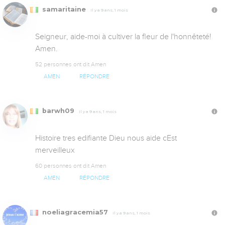
samaritaine
Il y a 9 ans, 1 mois
Seigneur, aide-moi à cultiver la fleur de l'honnêteté! 
Amen.
52 personnes ont dit Amen
AMEN
RÉPONDRE
barwh09
Il y a 9 ans, 1 mois
Histoire tres edifiante Dieu nous aide cEst 
merveilleux
60 personnes ont dit Amen
AMEN
RÉPONDRE
noeliagracemia57
Il y a 9 ans, 1 mois