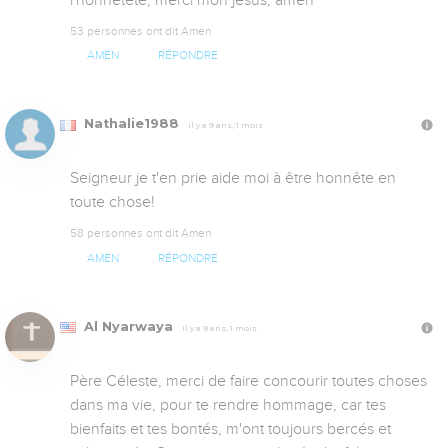
l'honnêteté, merci mon jésus, amen
53 personnes ont dit Amen
AMEN
RÉPONDRE
Nathalie1988
Il y a 9 ans, 1 mois
Seigneur je t'en prie aide moi à être honnête en 
toute chose!
58 personnes ont dit Amen
AMEN
RÉPONDRE
Al Nyarwaya
Il y a 9 ans, 1 mois
Père Céleste, merci de faire concourir toutes choses 
dans ma vie, pour te rendre hommage, car tes 
bienfaits et tes bontés, m'ont toujours bercés et 