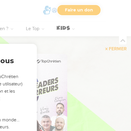
Faire un don
ien ?
Le Top
FERMER
nous
opChrétien
utilisateur)
n et les
:
 du monde…
eurs.