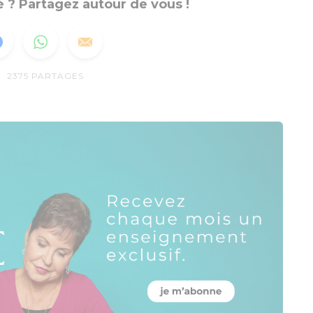
 ? Partagez autour de vous !
2375
PARTAGES