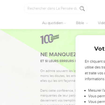
Au quotidien
Bible
Vid
Vot
NE MANQUEZ PAS L’ÉVÉ
ET SI LEURS ERREURS POUVAIENT VOUS 
En cliquant 
utilise des 
On admire souvent les leaders pour leurs réussi
et traite vo
moins les doutes, les erreurs et les saisons di
informations
elles qui les ont façonnés.
Mesurer l'
Dans cette conférence, leaders, entrepreneur
marquantes de leur parcours et les clés pour
Vous perme
deviennent vos tremplins. Que vous guidiez 
Vous perme