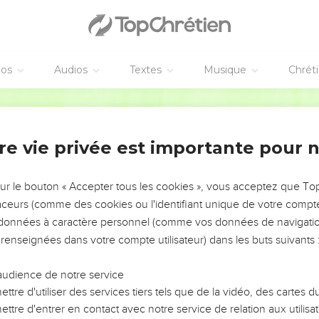
éos
Audios
Textes
Musique
Chrét
re vie privée est importante pour 
NEMENT DE L’ANNÉE !
ÉVITER LES VOTRES ?
sur le bouton « Accepter tous les cookies », vous acceptez que T
traceurs (comme des cookies ou l'identifiant unique de votre compte 
tes, leur impact, leur foi ou leur vision. Mais on voit
s données à caractère personnel (comme vos données de navigatio
fficiles qu'ils ont traversés, alors même que ce sont
 renseignées dans votre compte utilisateur) dans les buts suivants 
audience de notre service
s, et responsables reviennent sur les erreurs
 avancer avec plus de sagesse afin que leurs erreurs
ttre d'utiliser des services tiers tels que de la vidéo, des cartes
un ministère, une équipe, un groupe ou une famille,
ttre d'entrer en contact avec notre service de relation aux utilisat