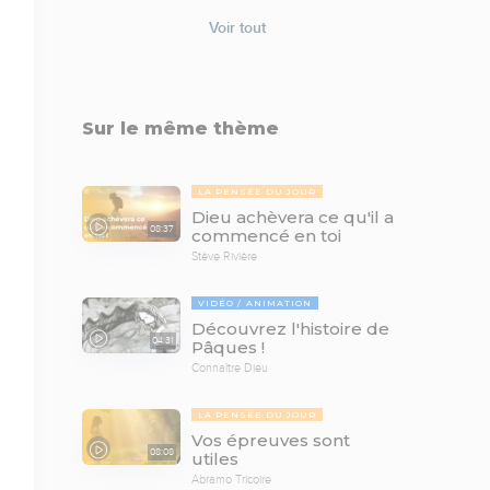
Voir tout
Sur le même thème
LA PENSÉE DU JOUR
Dieu achèvera ce qu'il a
08:37
commencé en toi
Stève Rivière
VIDÉO
ANIMATION
Découvrez l'histoire de
04:31
Pâques !
Connaître Dieu
LA PENSÉE DU JOUR
Vos épreuves sont
08:08
utiles
Abramo Tricoire