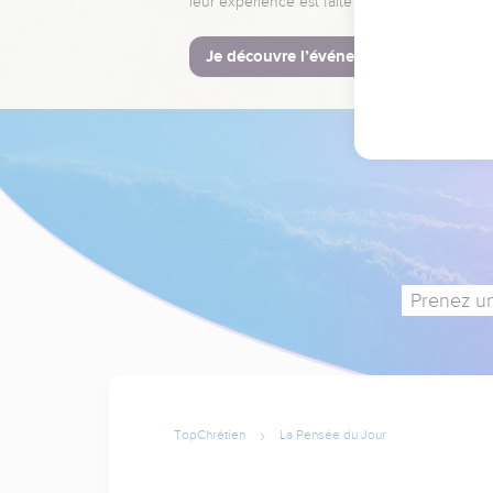
leur expérience est faite pour vous.
Je découvre l’événement
Prenez un
TopChrétien
La Pensée du Jour