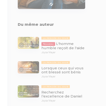
Du même auteur
LA PENSÉE DU JOUR
L'homme
Nouveau
06:43
humble reçoit de l'aide
Joyce Meyer
LA PENSÉE DU JOUR
Lorsque ceux qui vous
07:06
ont blessé sont bénis
Joyce Meyer
LA PENSÉE DU JOUR
Recherchez
07:15
l’excellence de Daniel
Joyce Meyer