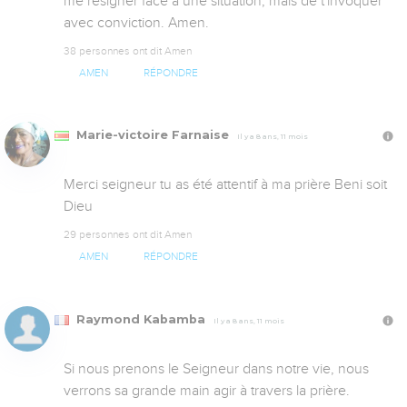
me résigner face à une situation, mais de t'invoquer 
avec conviction. Amen.
38 personnes ont dit Amen
AMEN
RÉPONDRE
Marie-victoire Farnaise
Il y a 8 ans, 11 mois
Merci seigneur tu as été attentif à ma prière Beni soit 
Dieu
29 personnes ont dit Amen
AMEN
RÉPONDRE
Raymond Kabamba
Il y a 8 ans, 11 mois
Si nous prenons le Seigneur dans notre vie, nous 
verrons sa grande main agir à travers la prière.