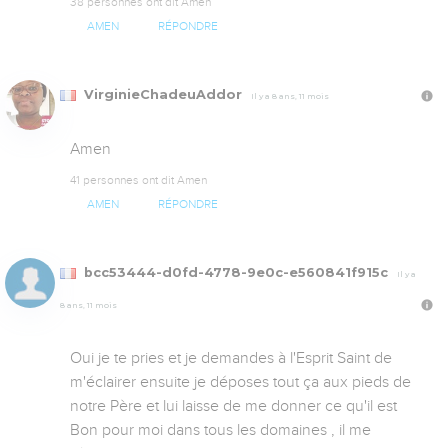
38 personnes ont dit Amen
AMEN
RÉPONDRE
VirginieChadeuAddor
Il y a 8 ans, 11 mois
Amen
41 personnes ont dit Amen
AMEN
RÉPONDRE
bcc53444-d0fd-4778-9e0c-e560841f915c
Il y a
8 ans, 11 mois
Oui je te pries et je demandes à l'Esprit Saint de 
m'éclairer ensuite je déposes tout ça aux pieds de 
notre Père et lui laisse de me donner ce qu'il est 
Bon pour moi dans tous les domaines , il me 