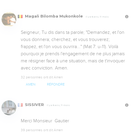
Magali Bilomba Mukonkole
Il y a 8 ans, 11 mois
Seigneur, Tu dis dans ta parole; "Demandez, et l'on 
vous donnera; cherchez, et vous trouverez; 
frappez, et l'on vous ouvrira..." (Mat 7: u-11). Voilà 
pourquoi je prends l'engagement de ne plus jamais 
me résigner face à une situation, mais de t'invoquer 
avec conviction. Amen.
32 personnes ont dit Amen
AMEN
RÉPONDRE
SISSIVER
Il y a 8 ans, 11 mois
Merci Monsieur  Gautier
39 personnes ont dit Amen