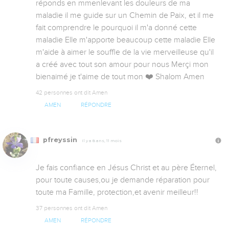
réponds en mmenlevant les douleurs de ma 
maladie il me guide sur un Chemin de Paix, et il me 
fait comprendre le pourquoi il m'a donné cette 
maladie Elle m'apporte beaucoup cette maladie Elle 
m'aide à aimer le souffle de la vie merveilleuse qu'il 
a créé avec tout son amour pour nous Merçi mon 
bienaimé je t'aime de tout mon ❤️ Shalom Amen
42 personnes ont dit Amen
AMEN
RÉPONDRE
pfreyssin
Il y a 8 ans, 11 mois
Je fais confiance en Jésus Christ et au père Éternel, 
pour toute causes,ou je demande réparation pour 
toute ma Famille, protection,et avenir meilleur!!
37 personnes ont dit Amen
AMEN
RÉPONDRE