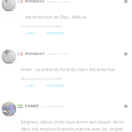
Annejou1
Il y a 8 ans, 11 mois
... est entendue de Dieu. Alléluia
37 personnes ont dit Amen
AMEN
RÉPONDRE
Annejou1
Il y a 8 ans, 11 mois
Amen. La prière du fond du cœur est entenfue
38 personnes ont dit Amen
AMEN
RÉPONDRE
VANKE
Il y a 8 ans, 11 mois
Seigneur Jésus christ,nous avons tant besoin de toi 
dans nos emplois,finances,marche avec toi, projets 