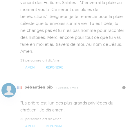
venant des Ecritures Saintes : "J’enverrai la pluie au 
moment voulu. Ce seront des pluies de 
bénédictions". Seigneur, je te remercie pour la pluie 
céleste que tu envoies sur ma vie. Tu es fidèle, tu 
ne changes pas et tu n’es pas homme pour raconter 
des histoires. Merci encore pour tout ce que tu vas 
faire en moi et au travers de moi. Au nom de Jésus. 
Amen.
39 personnes ont dit Amen
AMEN
RÉPONDRE
Sébastien Sib
Il y a 8 ans, 11 mois
''La prière est l'un des plus grands privilèges du 
chrétien'' Je dis amen.
36 personnes ont dit Amen
AMEN
RÉPONDRE