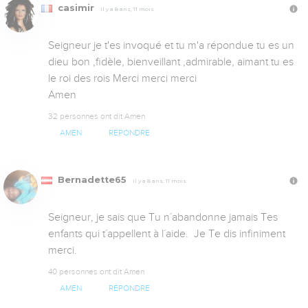
casimir
Il y a 8 ans, 11 mois
Seigneur je t'es invoqué et tu m'a répondue tu es un 
dieu bon ,fidèle, bienveillant ,admirable, aimant tu es 
le roi des rois Merci merci merci

Amen
32 personnes ont dit Amen
AMEN
RÉPONDRE
Bernadette65
Il y a 8 ans, 11 mois
Seigneur, je sais que Tu n´abandonne jamais Tes 
enfants qui t´appellent à l´aide.  Je Te dis infiniment 
merci.
40 personnes ont dit Amen
AMEN
RÉPONDRE