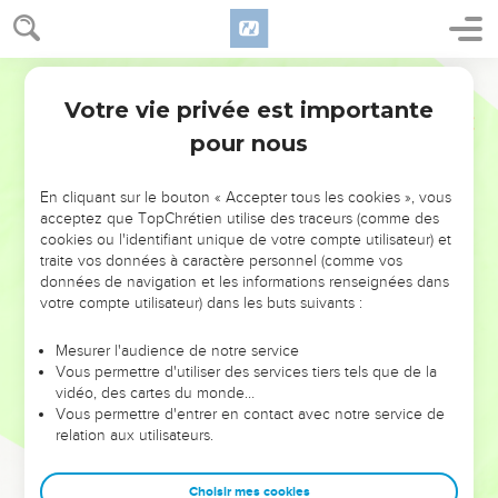
Votre vie privée est importante
pour nous
NE MANQUEZ PAS L’ÉVÉNEMENT
En cliquant sur le bouton « Accepter tous les cookies », vous
DE L’ANNÉE !
acceptez que TopChrétien utilise des traceurs (comme des
cookies ou l'identifiant unique de votre compte utilisateur) et
ET SI LEURS ERREURS POUVAIENT VOUS ÉVITER LES
traite vos données à caractère personnel (comme vos
VOTRES ?
données de navigation et les informations renseignées dans
votre compte utilisateur) dans les buts suivants :
On admire souvent les leaders pour leurs réussites, leur impact,
leur foi ou leur vision. Mais on voit moins les doutes, les erreurs
Mesurer l'audience de notre service
Vous permettre d'utiliser des services tiers tels que de la
et les saisons difficiles qu'ils ont traversés, alors même que ce
vidéo, des cartes du monde…
sont elles qui les ont façonnés.
Vous permettre d'entrer en contact avec notre service de
relation aux utilisateurs.
Dans cette conférence, leaders, entrepreneurs, et responsables
reviennent sur les erreurs marquantes de leur parcours et les
clés pour avancer avec plus de sagesse afin que leurs erreurs
Choisir mes cookies