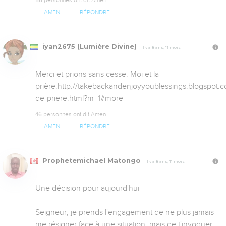
AMEN
RÉPONDRE
iyan2675 (Lumière Divine)
Il y a 8 ans, 11 mois
Merci et prions sans cesse. Moi et la 
prière:http://takebackandenjoyyoublessings.blogspot.
de-priere.html?m=1#more
46 personnes ont dit Amen
AMEN
RÉPONDRE
Prophetemichael Matongo
Il y a 8 ans, 11 mois
Une décision pour aujourd'hui 

Seigneur, je prends l'engagement de ne plus jamais 
me résigner face à une situation, mais de t'invoquer 