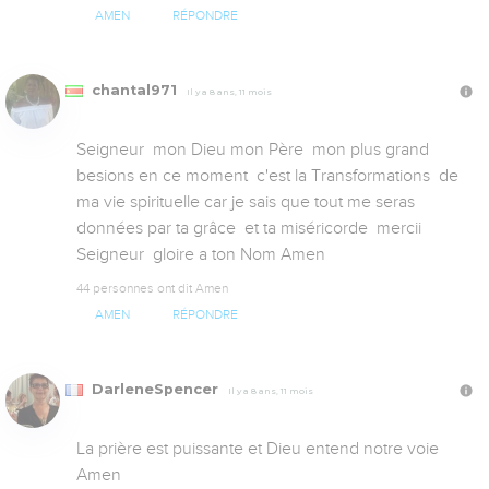
AMEN
RÉPONDRE
chantal971
Il y a 8 ans, 11 mois
Seigneur  mon Dieu mon Père  mon plus grand 
besions en ce moment  c'est la Transformations  de 
ma vie spirituelle car je sais que tout me seras 
données par ta grâce  et ta miséricorde  mercii 
Seigneur  gloire a ton Nom Amen
44 personnes ont dit Amen
AMEN
RÉPONDRE
DarleneSpencer
Il y a 8 ans, 11 mois
La prière est puissante et Dieu entend notre voie 
Amen