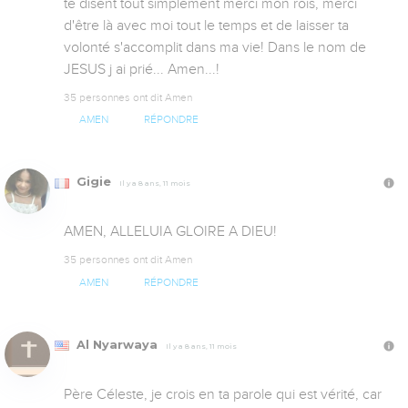
te disent tout simplement merci mon rois, merci 
d'être là avec moi tout le temps et de laisser ta 
volonté s'accomplit dans ma vie! Dans le nom de 
JESUS j ai prié... Amen...!
35 personnes ont dit Amen
AMEN
RÉPONDRE
Gigie
Il y a 8 ans, 11 mois
AMEN, ALLELUIA GLOIRE A DIEU!
35 personnes ont dit Amen
AMEN
RÉPONDRE
Al Nyarwaya
Il y a 8 ans, 11 mois
Père Céleste, je crois en ta parole qui est vérité, car 