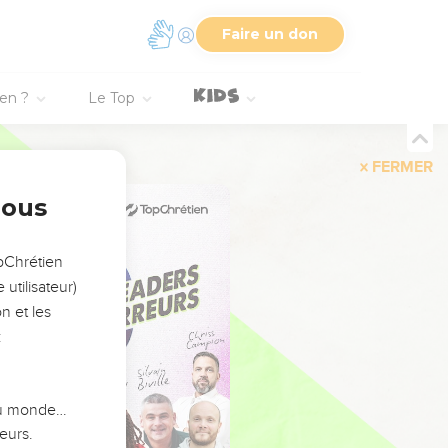
Faire un don
ien ?
Le Top
FERMER
nous
opChrétien
utilisateur)
n et les
:
 du monde…
eurs.