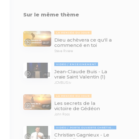
Sur le même thème
LA PENSÉE DU JOUR
Dieu achèvera ce qu'il a
08:37
commencé en toi
Stève Rivière
VIDÉO
ENSEIGNEMENT
Jean-Claude Buis - La
11:01
vraie Saint Valentin (1)
JCMBUIS.tv
LA PENSÉE DU JOUR
Les secrets de la
07:37
victoire de Gédéon
John Roos
VIDÉO
PORTE OUVERTE CHRÉTIENNE
Christian Gagnieux - Le
35:22