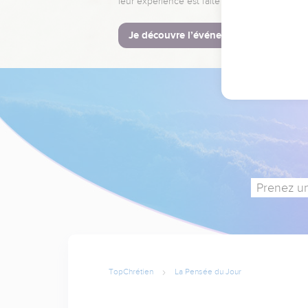
leur expérience est faite pour vous.
Je découvre l’événement
Prenez un
TopChrétien
La Pensée du Jour