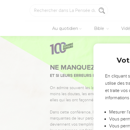
Au quotidien
Bible
Vid
Vot
NE MANQUEZ PAS L’ÉVÉ
ET SI LEURS ERREURS POUVAIENT VOUS 
En cliquant 
utilise des 
On admire souvent les leaders pour leurs réussi
et traite vo
moins les doutes, les erreurs et les saisons di
informations
elles qui les ont façonnés.
Mesurer l'
Dans cette conférence, leaders, entrepreneur
marquantes de leur parcours et les clés pour
Vous perme
deviennent vos tremplins. Que vous guidiez 
Vous perme