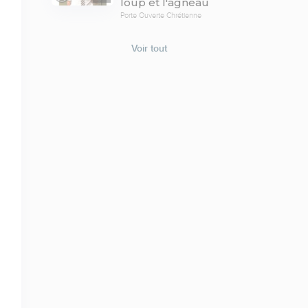
loup et l'agneau
Porte Ouverte Chrétienne
Voir tout