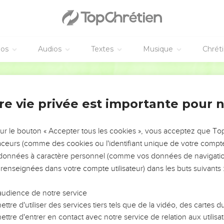
éos
Audios
Textes
Musique
Chrét
re vie privée est importante pour 
NEMENT DE L’ANNÉE !
ÉVITER LES VOTRES ?
sur le bouton « Accepter tous les cookies », vous acceptez que T
traceurs (comme des cookies ou l'identifiant unique de votre compte 
tes, leur impact, leur foi ou leur vision. Mais on voit
s données à caractère personnel (comme vos données de navigatio
fficiles qu'ils ont traversés, alors même que ce sont
 renseignées dans votre compte utilisateur) dans les buts suivants 
audience de notre service
s, et responsables reviennent sur les erreurs
 avancer avec plus de sagesse afin que leurs erreurs
ttre d'utiliser des services tiers tels que de la vidéo, des cartes
un ministère, une équipe, un groupe ou une famille,
ttre d'entrer en contact avec notre service de relation aux utilisat