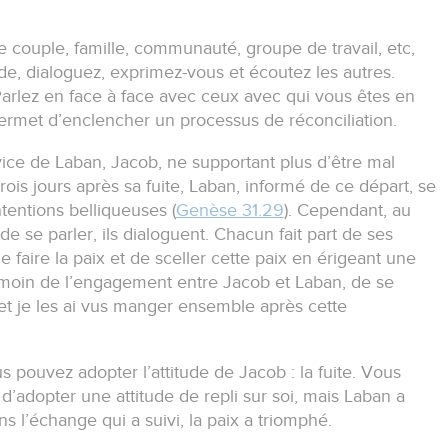
 couple, famille, communauté, groupe de travail, etc,
de, dialoguez, exprimez-vous et écoutez les autres.
arlez en face à face avec ceux avec qui vous êtes en
permet d’enclencher un processus de réconciliation.
ce de Laban, Jacob, ne supportant plus d’être mal
rois jours après sa fuite, Laban, informé de ce départ, se
tentions belliqueuses (
Genèse 31.29
).
Cependant, au
e se parler, ils dialoguent.
Chacun fait part de ses
de faire la paix et de sceller cette paix en érigeant une
témoin de l’engagement entre Jacob et Laban, de se
 et je les ai vus manger ensemble après cette
us pouvez adopter l’attitude de Jacob :
la fuite.
Vous
’adopter une attitude de repli sur soi, mais Laban a
s l’échange qui a suivi, la paix a triomphé.