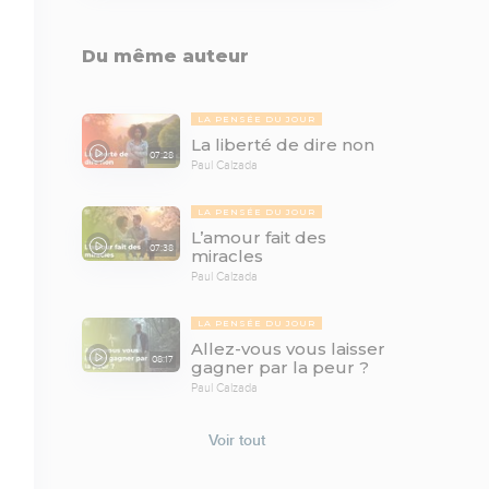
Du même auteur
LA PENSÉE DU JOUR
La liberté de dire non
07:28
Paul Calzada
LA PENSÉE DU JOUR
L’amour fait des
07:38
miracles
Paul Calzada
LA PENSÉE DU JOUR
Allez-vous vous laisser
08:17
gagner par la peur ?
Paul Calzada
Voir tout