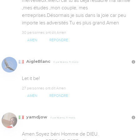
merveilleux.Merci car tu as déjà restauré ma famille 
,mes études ,mon couple, mes 
entreprises.Désormais je suis dans la joie car peu 
importe les adversités Tu es plus grand.Amen
30 personnes ont dit Amen
AMEN
RÉPONDRE
AigleBlanc
Il y a 16 ans, 11 mois
Let it be!
27 personnes ont dit Amen
AMEN
RÉPONDRE
yamdjow
Il y a 16 ans, 11 mois
Amen.Soyez béni Homme de DIEU.
