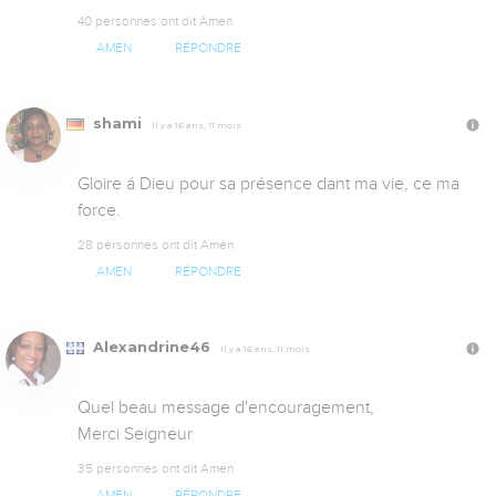
40 personnes ont dit Amen
AMEN
RÉPONDRE
shami
Il y a 16 ans, 11 mois
Gloire á Dieu pour sa présence dant ma vie, ce ma 
force.
28 personnes ont dit Amen
AMEN
RÉPONDRE
Alexandrine46
Il y a 16 ans, 11 mois
Quel beau message d'encouragement,

Merci Seigneur
35 personnes ont dit Amen
AMEN
RÉPONDRE