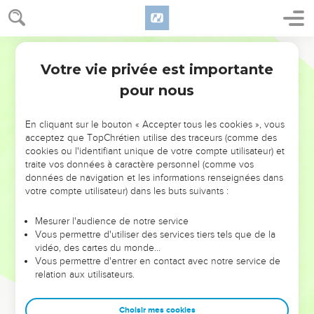
Votre vie privée est importante
pour nous
NE MANQUEZ PAS L’ÉVÉNEMENT
En cliquant sur le bouton « Accepter tous les cookies », vous
DE L’ANNÉE !
acceptez que TopChrétien utilise des traceurs (comme des
cookies ou l'identifiant unique de votre compte utilisateur) et
ET SI LEURS ERREURS POUVAIENT VOUS ÉVITER LES
traite vos données à caractère personnel (comme vos
VOTRES ?
données de navigation et les informations renseignées dans
votre compte utilisateur) dans les buts suivants :
On admire souvent les leaders pour leurs réussites, leur impact,
leur foi ou leur vision. Mais on voit moins les doutes, les erreurs
Mesurer l'audience de notre service
Vous permettre d'utiliser des services tiers tels que de la
et les saisons difficiles qu'ils ont traversés, alors même que ce
vidéo, des cartes du monde…
sont elles qui les ont façonnés.
Vous permettre d'entrer en contact avec notre service de
relation aux utilisateurs.
Dans cette conférence, leaders, entrepreneurs, et responsables
reviennent sur les erreurs marquantes de leur parcours et les
clés pour avancer avec plus de sagesse afin que leurs erreurs
Choisir mes cookies