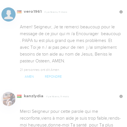
vero1961
Il y a 16 ans, 11 mois
Amen! Seigneur, Je te remerci beaucoup pour le 
message de ce jour qui m /a Encourager  beaucoup 
. PAPA tu est plus grand que mes problèmes  Et 
avec Toi je n / ai pas peur de rien  j /ai simplement  
besoins de ton aide au nom de Jesus, Beniss le 
pasteur Osteen, AMEN.
21 personnes ont dit Amen
AMEN
RÉPONDRE
kanzlydia
Il y a 16 ans, 11 mois
Merci Seigneur pour cette parole qui me 
reconforte,viens à mon aide je suis trop faible,rends-
moi heureuse,donne-moi Ta santé  pour Ta plus 