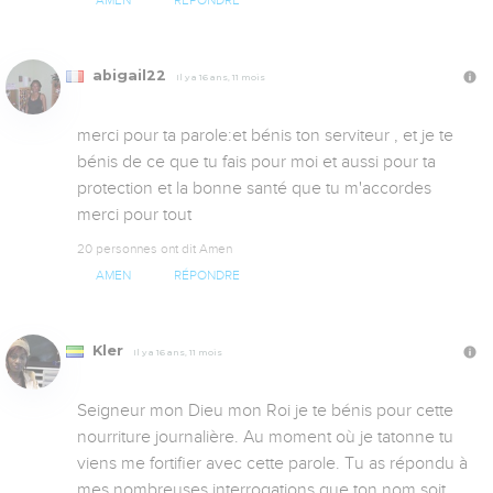
AMEN
RÉPONDRE
abigail22
Il y a 16 ans, 11 mois
merci pour ta parole:et bénis ton serviteur , et je te 
bénis de ce que tu fais pour moi et aussi pour ta 
protection et la bonne santé que tu m'accordes 

merci pour tout
20 personnes ont dit Amen
AMEN
RÉPONDRE
Kler
Il y a 16 ans, 11 mois
Seigneur mon Dieu mon Roi je te bénis pour cette 
nourriture journalière. Au moment où je tatonne tu 
viens me fortifier avec cette parole. Tu as répondu à 
mes nombreuses interrogations que ton nom soit 