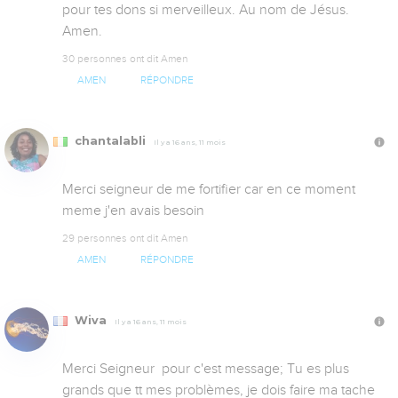
pour tes dons si merveilleux. Au nom de Jésus. 
Amen.
30 personnes ont dit Amen
AMEN
RÉPONDRE
chantalabli
Il y a 16 ans, 11 mois
Merci seigneur de me fortifier car en ce moment 
meme j'en avais besoin
29 personnes ont dit Amen
AMEN
RÉPONDRE
Wiva
Il y a 16 ans, 11 mois
Merci Seigneur  pour c'est message; Tu es plus 
grands que tt mes problèmes, je dois faire ma tache 