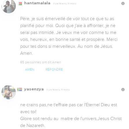
hantamalala
Il y a 16 ans, 11 mois
Père, je suis émerveillé de voir tout ce que tu as 
planifié pour moi. Quoi que j'aie à affronter, je ne 
serai pas intimidé. Je veux me voir comme tu me 
vois, heureux, en bonne santé et prospère. Merci 
pour tes dons si merveilleux. Au nom de Jésus. 
Amen.
65 personnes ont dit Amen
AMEN
RÉPONDRE
yasenzya
Il y a 16 ans, 11 mois
ne crains pas,ne t'effraie pas car l'Eternel Dieu est 
avec toi!

Gloire soit rendu au  maitre de l'univers,Jesus Christ 
de Nazareth.