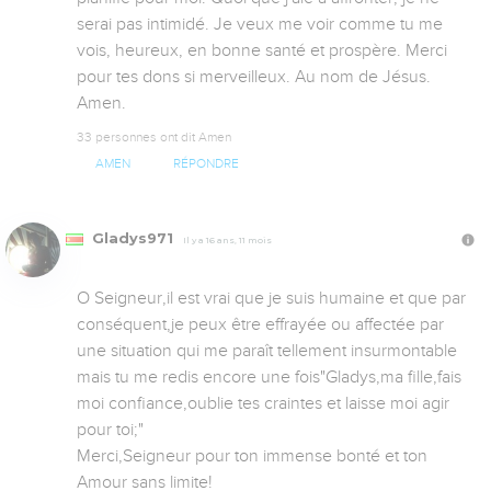
serai pas intimidé. Je veux me voir comme tu me 
vois, heureux, en bonne santé et prospère. Merci 
pour tes dons si merveilleux. Au nom de Jésus. 
Amen.
33 personnes ont dit Amen
AMEN
RÉPONDRE
Gladys971
Il y a 16 ans, 11 mois
O Seigneur,il est vrai que je suis humaine et que par 
conséquent,je peux être effrayée ou affectée par 
une situation qui me paraît tellement insurmontable 
mais tu me redis encore une fois"Gladys,ma fille,fais 
moi confiance,oublie tes craintes et laisse moi agir 
pour toi;"

Merci,Seigneur pour ton immense bonté et ton 
Amour sans limite!
