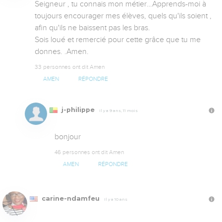
Seigneur , tu connais mon métier…Apprends-moi à 
toujours encourager mes élèves, quels qu'ils soient , 
afin qu'ils ne baissent pas les bras. 

Sois loué et remercié pour cette grâce que tu me 
donnes. .Amen.
33 personnes ont dit Amen
AMEN
RÉPONDRE
j-philippe
Il y a 9 ans, 11 mois
bonjour
46 personnes ont dit Amen
AMEN
RÉPONDRE
carine-ndamfeu
Il y a 10 ans