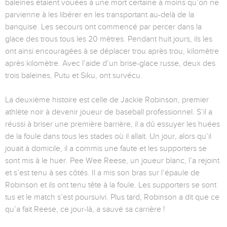
baleines étaient vouées à une mort certaine à moins qu’on ne
parvienne à les libérer en les transportant au-delà de la
banquise. Les secours ont commencé par percer dans la
glace des trous tous les 20 mètres. Pendant huit jours, ils les
ont ainsi encouragées à se déplacer trou après trou, kilomètre
après kilomètre. Avec l’aide d’un brise-glace russe, deux des
trois baleines, Putu et Siku, ont survécu.
La deuxième histoire est celle de Jackie Robinson, premier
athlète noir à devenir joueur de baseball professionnel. S’il a
réussi à briser une première barrière, il a dû essuyer les huées
de la foule dans tous les stades où il allait. Un jour, alors qu’il
jouait à domicile, il a commis une faute et les supporters se
sont mis à le huer. Pee Wee Reese, un joueur blanc, l’a rejoint
et s’est tenu à ses côtés. Il a mis son bras sur l’épaule de
Robinson et ils ont tenu tête à la foule. Les supporters se sont
tus et le match s’est poursuivi. Plus tard, Robinson a dit que ce
qu’a fait Reese, ce jour-là, a sauvé sa carrière !