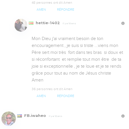
48 personnes ont dit Amen
AMEN
RÉPONDRE
hettie-1402
Il y a 10 ans
Mon Dieu j'ai vraiment besoin de ton 
encouragement , je suis si triste ...viens mon 
Père sert moi très  fort dans tes bras  si doux et 
si réconfortant  et remplie tout mon être  de ta 
joie si exceptionnelle , je te loue et je te rends 
grâce pour tout au nom de Jésus christe 
Amen
36 personnes ont dit Amen
AMEN
RÉPONDRE
FB.iwaheo
Il y a 10 ans