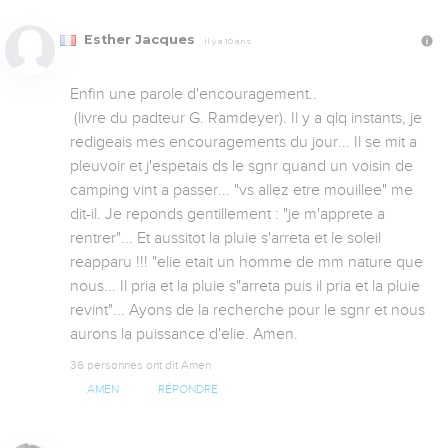
Esther Jacques
Il y a 10 ans
Enfin une parole d'encouragement..

 (livre du padteur G. Ramdeyer). Il y a qlq instants, je 
redigeais mes encouragements du jour... Il se mit a 
pleuvoir et j'espetais ds le sgnr quand un voisin de 
camping vint a passer... "vs allez etre mouillee" me 
dit-il. Je reponds gentillement : "je m'apprete a 
rentrer"... Et aussitot la pluie s'arreta et le soleil 
reapparu !!! "elie etait un homme de mm nature que 
nous... Il pria et la pluie s"arreta puis il pria et la pluie 
revint"... Ayons de la recherche pour le sgnr et nous 
aurons la puissance d'elie. Amen.
36 personnes ont dit Amen
AMEN
RÉPONDRE