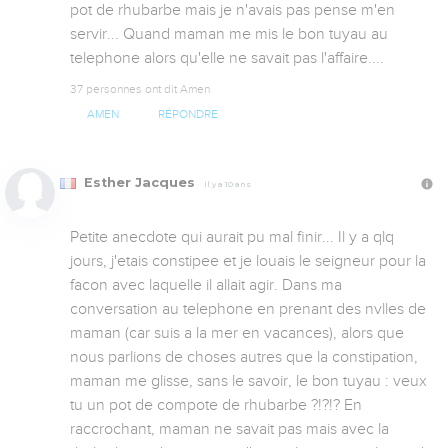
pot de rhubarbe mais je n'avais pas pense m'en 
servir... Quand maman me mis le bon tuyau au 
telephone alors qu'elle ne savait pas l'affaire....
37 personnes ont dit Amen
AMEN
RÉPONDRE
Esther Jacques
Il y a 10 ans
Petite anecdote qui aurait pu mal finir... Il y a qlq 
jours, j'etais constipee et je louais le seigneur pour la 
facon avec laquelle il allait agir. Dans ma 
conversation au telephone en prenant des nvlles de 
maman (car suis a la mer en vacances), alors que 
nous parlions de choses autres que la constipation, 
maman me glisse, sans le savoir, le bon tuyau : veux 
tu un pot de compote de rhubarbe ?!?!? En 
raccrochant, maman ne savait pas mais avec la 