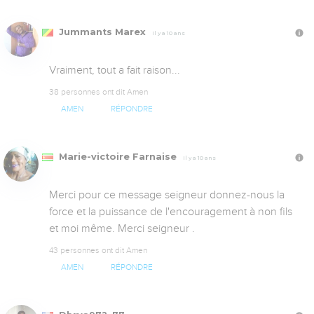
Jummants Marex
Il y a 10 ans
Vraiment, tout a fait raison...
38 personnes ont dit Amen
AMEN
RÉPONDRE
Marie-victoire Farnaise
Il y a 10 ans
Merci pour ce message seigneur donnez-nous la 
force et la puissance de l'encouragement à non fils 
et moi même. Merci seigneur .
43 personnes ont dit Amen
AMEN
RÉPONDRE