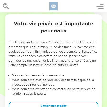
Votre vie privée est importante
pour nous
NE MANQUEZ PAS L’ÉVÉNEMENT
En cliquant sur le bouton « Accepter tous les cookies », vous
DE L’ANNÉE !
acceptez que TopChrétien utilise des traceurs (comme des
cookies ou l'identifiant unique de votre compte utilisateur) et
ET SI LEURS ERREURS POUVAIENT VOUS ÉVITER LES
traite vos données à caractère personnel (comme vos
VOTRES ?
données de navigation et les informations renseignées dans
votre compte utilisateur) dans les buts suivants :
On admire souvent les leaders pour leurs réussites, leur impact,
leur foi ou leur vision. Mais on voit moins les doutes, les erreurs
Mesurer l'audience de notre service
Vous permettre d'utiliser des services tiers tels que de la
et les saisons difficiles qu'ils ont traversés, alors même que ce
vidéo, des cartes du monde…
sont elles qui les ont façonnés.
Vous permettre d'entrer en contact avec notre service de
relation aux utilisateurs.
Dans cette conférence, leaders, entrepreneurs, et responsables
reviennent sur les erreurs marquantes de leur parcours et les
clés pour avancer avec plus de sagesse afin que leurs erreurs
Choisir mes cookies