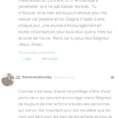
maladresses au contraire, tu m' encourage à 
persévérer  et à ne pas baisser les bras ; Tu 
m'écoute  et ta main est toujours tendue pour me 
relever car j'espère en toi. Daigne m'aider à être 
chaque jour, une source d'encouragement en 
toutes circonstances pour tous ceux que tu mets sur 
la route de ma vie. Merci car tu peux tout Seigneur 
Jésus. Amen.
75 personnes ont dit Amen
AMEN
RÉPONDRE
Reverendcosby
Il y a 9 ans, 11 mois
Comme c’est beau d’avoir ce privilège d’être choisi 
parmi ceux qui peuvent encourager merci Seigneur 
de toujours donner la force à toutes ses personnes 
qui ont un rôle important pour ton ministère que ton 
nom soit béni pour les bien de tes enfants et pour ta 