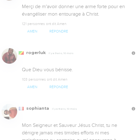
Merçi de m'avoir donner une arme forte pour en 
évangéliser mon entourage à Christ.
121 personnes ont dit Amen
AMEN
RÉPONDRE
rogerluk
Il y a 9 ans, 10 mois
Que Dieu vous bénisse.
103 personnes ont dit Amen
AMEN
RÉPONDRE
sophianta
Il y a 9 ans, 10 mois
Mon Seigneur et Sauveur Jésus Christ, tu ne 
dénigre jamais mes timides efforts ni mes 