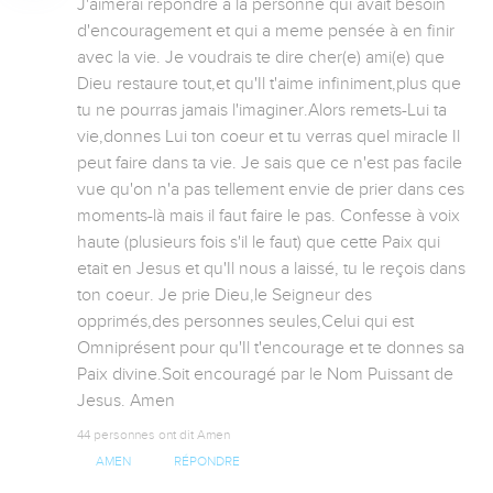
J'aimerai repondre a la personne qui avait besoin 
d'encouragement et qui a meme pensée à en finir 
avec la vie. Je voudrais te dire cher(e) ami(e) que 
Dieu restaure tout,et qu'Il t'aime infiniment,plus que 
tu ne pourras jamais l'imaginer.Alors remets-Lui ta 
vie,donnes Lui ton coeur et tu verras quel miracle Il 
peut faire dans ta vie. Je sais que ce n'est pas facile 
vue qu'on n'a pas tellement envie de prier dans ces 
moments-là mais il faut faire le pas. Confesse à voix 
haute (plusieurs fois s'il le faut) que cette Paix qui 
etait en Jesus et qu'Il nous a laissé, tu le reçois dans 
ton coeur. Je prie Dieu,le Seigneur des 
opprimés,des personnes seules,Celui qui est 
Omniprésent pour qu'Il t'encourage et te donnes sa 
Paix divine.Soit encouragé par le Nom Puissant de 
Jesus. Amen
44 personnes ont dit Amen
AMEN
RÉPONDRE