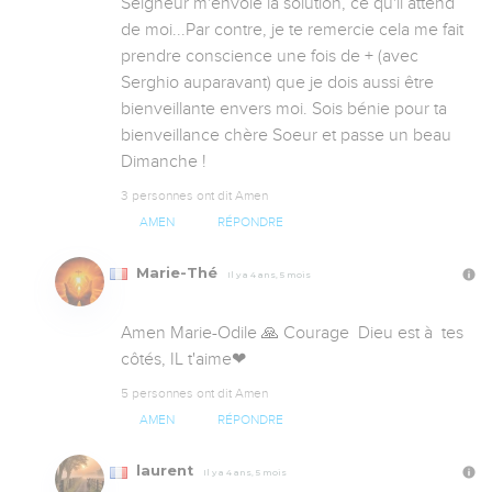
Seigneur m'envoie la solution, ce qu'il attend 
de moi...Par contre, je te remercie cela me fait 
prendre conscience une fois de + (avec 
Serghio auparavant) que je dois aussi être 
bienveillante envers moi. Sois bénie pour ta 
bienveillance chère Soeur et passe un beau 
Dimanche !
3 personnes ont dit Amen
AMEN
RÉPONDRE
Marie-Thé
Il y a 4 ans, 5 mois
Amen Marie-Odile 🙏 Courage  Dieu est à  tes 
côtés, IL t'aime❤
5 personnes ont dit Amen
AMEN
RÉPONDRE
laurent
Il y a 4 ans, 5 mois