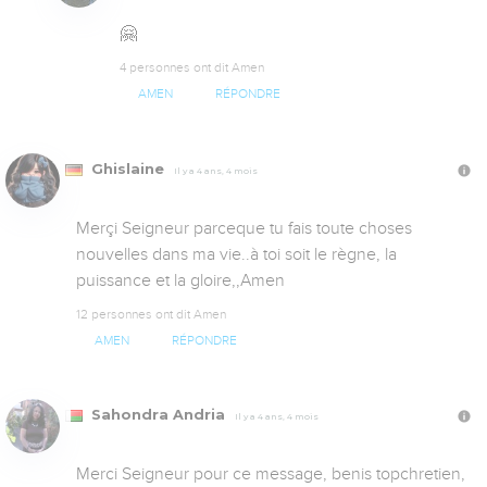
🤗
4 personnes ont dit Amen
AMEN
RÉPONDRE
Ghislaine
Il y a 4 ans, 4 mois
Merçi Seigneur parceque tu fais toute choses 
nouvelles dans ma vie..à toi soit le règne, la 
puissance et la gloire,,Amen
12 personnes ont dit Amen
AMEN
RÉPONDRE
Sahondra Andria
Il y a 4 ans, 4 mois
Merci Seigneur pour ce message, benis topchretien, 