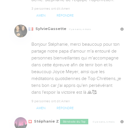
3 personnes ont dit Amen
AMEN
RÉPONDRE
SylvieGassette
Il y a 4 ans, 4 mois
Bonjour Stéphanie, merci beaucoup pour ton 
partage notre papa d'amour m'a entouré de 
personnes bienveillantes qui m'accompagne 
dans cette épreuve afin de tenir bon et lis 
beaucoup Joyce Meyer, ainsi que les 
méditations quotidiennes de Top Chrétiens,,je 
tiens bon car j'ai appris qu'en persévérant 
dans l'espoir la victoire est là 🙏🥰
9 personnes ont dit Amen
AMEN
RÉPONDRE
Stéphanie Z
Bénévole du Top
Il y a 4 ans, 4 mois