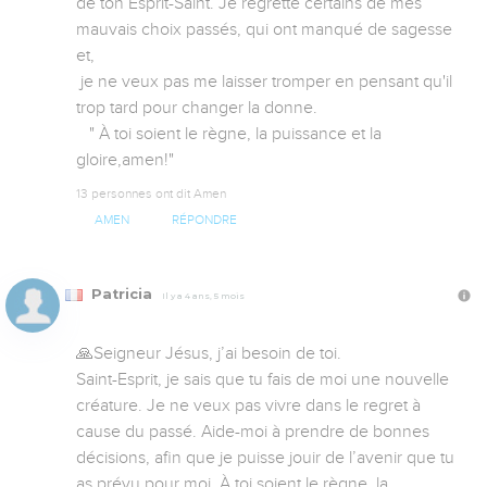
de ton Esprit-Saint. Je regrette certains de mes 
mauvais choix passés, qui ont manqué de sagesse 
et,

 je ne veux pas me laisser tromper en pensant qu'il 
trop tard pour changer la donne.         

   " À toi soient le règne, la puissance et la 
gloire,amen!"
13 personnes ont dit Amen
AMEN
RÉPONDRE
Patricia
Il y a 4 ans, 5 mois
🙏Seigneur Jésus, j’ai besoin de toi.

Saint-Esprit, je sais que tu fais de moi une nouvelle 
créature. Je ne veux pas vivre dans le regret à 
cause du passé. Aide-moi à prendre de bonnes 
décisions, afin que je puisse jouir de l’avenir que tu 
as prévu pour moi. À toi soient le règne, la 