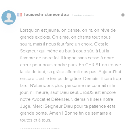
louisechristineondoa
Il y a 4 ans, 4 mois
Lorsqu'on est jeune, on danse, on rit, on rêve de 
grands exploits. On aime, on chante tout nous 
sourit, mais il nous faut faire un choix. C'est le 
Seigneur qui mène au but à coup sûr, à Lui la 
flamme de notre foi. Il frappe sans cesse à notre 
cœur pour nous rendre purs. En CHRIST on trouve 
la clé de tout, sa grâce affermit nos pas. Aujourd'hui 
encore c'est le temps de grâce. Demain, il sera trop 
tard. N'attendons plus, personne ne connaît ni le 
jour, ni l'heure, sauf Dieu seul. JÉSUS est encore 
notre Avocat et Défenseur, demain Il sera notre 
Juge. Merci Seigneur Dieu pour ta patience et ta 
grande bonté. Amen ! Bonne fin de semaine à 
toutes et à tous.
14 personnes ont dit Amen