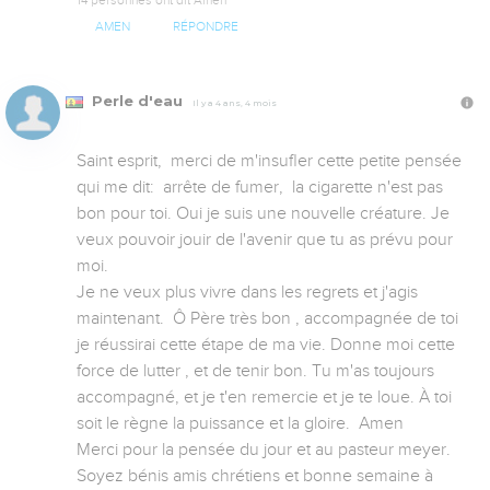
AMEN
RÉPONDRE
Perle d'eau
Il y a 4 ans, 4 mois
Saint esprit,  merci de m'insufler cette petite pensée 
qui me dit:  arrête de fumer,  la cigarette n'est pas 
bon pour toi. Oui je suis une nouvelle créature. Je 
veux pouvoir jouir de l'avenir que tu as prévu pour 
moi. 

Je ne veux plus vivre dans les regrets et j'agis 
maintenant.  Ô Père très bon , accompagnée de toi  
je réussirai cette étape de ma vie. Donne moi cette 
force de lutter , et de tenir bon. Tu m'as toujours 
accompagné, et je t'en remercie et je te loue. À toi 
soit le règne la puissance et la gloire.  Amen 

Merci pour la pensée du jour et au pasteur meyer. 
Soyez bénis amis chrétiens et bonne semaine à 