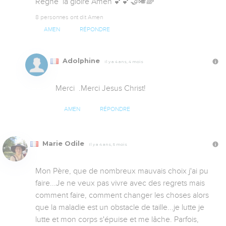
Règne  la gloire Amen 💕💕🤝🎺🌈
8 personnes ont dit Amen
AMEN
RÉPONDRE
Adolphine
Il y a 4 ans, 4 mois
Merci  .Merci Jesus Christ!
AMEN
RÉPONDRE
Marie Odile
Il y a 4 ans, 5 mois
Mon Père, que de nombreux mauvais choix j'ai pu 
faire...Je ne veux pas vivre avec des regrets mais 
comment faire, comment changer les choses alors 
que la maladie est un obstacle de taille...je lutte je 
lutte et mon corps s'épuise et me lâche. Parfois, 