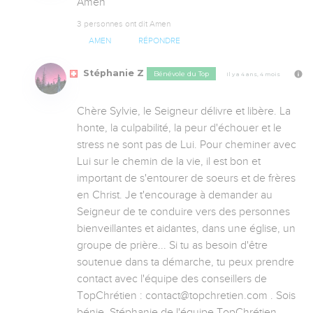
Amen
3 personnes ont dit Amen
AMEN
RÉPONDRE
Stéphanie Z
Bénévole du Top
Il y a 4 ans, 4 mois
Chère Sylvie, le Seigneur délivre et libère. La 
honte, la culpabilité, la peur d'échouer et le 
stress ne sont pas de Lui. Pour cheminer avec 
Lui sur le chemin de la vie, il est bon et 
important de s'entourer de soeurs et de frères 
en Christ. Je t'encourage à demander au 
Seigneur de te conduire vers des personnes 
bienveillantes et aidantes, dans une église, un 
groupe de prière... Si tu as besoin d'être 
soutenue dans ta démarche, tu peux prendre 
contact avec l'équipe des conseillers de 
TopChrétien : contact@topchretien.com . Sois 
bénie. Stéphanie de l'équipe TopChrétien.