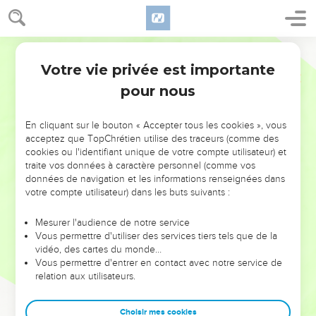
Votre vie privée est importante
pour nous
NE MANQUEZ PAS L’ÉVÉNEMENT
En cliquant sur le bouton « Accepter tous les cookies », vous
DE L’ANNÉE !
acceptez que TopChrétien utilise des traceurs (comme des
cookies ou l'identifiant unique de votre compte utilisateur) et
ET SI LEURS ERREURS POUVAIENT VOUS ÉVITER LES
traite vos données à caractère personnel (comme vos
VOTRES ?
données de navigation et les informations renseignées dans
votre compte utilisateur) dans les buts suivants :
On admire souvent les leaders pour leurs réussites, leur impact,
leur foi ou leur vision. Mais on voit moins les doutes, les erreurs
Mesurer l'audience de notre service
Vous permettre d'utiliser des services tiers tels que de la
et les saisons difficiles qu'ils ont traversés, alors même que ce
vidéo, des cartes du monde…
sont elles qui les ont façonnés.
Vous permettre d'entrer en contact avec notre service de
relation aux utilisateurs.
Dans cette conférence, leaders, entrepreneurs, et responsables
reviennent sur les erreurs marquantes de leur parcours et les
clés pour avancer avec plus de sagesse afin que leurs erreurs
Choisir mes cookies