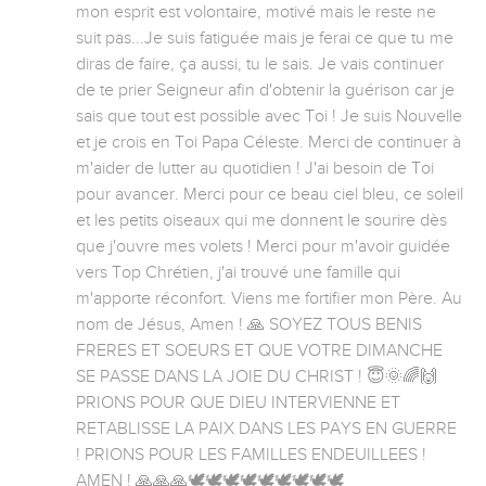
mon esprit est volontaire, motivé mais le reste ne 
suit pas...Je suis fatiguée mais je ferai ce que tu me 
diras de faire, ça aussi, tu le sais. Je vais continuer 
de te prier Seigneur afin d'obtenir la guérison car je 
sais que tout est possible avec Toi ! Je suis Nouvelle 
et je crois en Toi Papa Céleste. Merci de continuer à 
m'aider de lutter au quotidien ! J'ai besoin de Toi 
pour avancer. Merci pour ce beau ciel bleu, ce soleil 
et les petits oiseaux qui me donnent le sourire dès 
que j'ouvre mes volets ! Merci pour m'avoir guidée 
vers Top Chrétien, j'ai trouvé une famille qui 
m'apporte réconfort. Viens me fortifier mon Père. Au 
nom de Jésus, Amen ! 🙏 SOYEZ TOUS BENIS 
FRERES ET SOEURS ET QUE VOTRE DIMANCHE 
SE PASSE DANS LA JOIE DU CHRIST ! 😇🌞🌈🙌
PRIONS POUR QUE DIEU INTERVIENNE ET 
RETABLISSE LA PAIX DANS LES PAYS EN GUERRE 
! PRIONS POUR LES FAMILLES ENDEUILLEES ! 
AMEN ! 🙏🙏🙏🕊🕊🕊🕊🕊🕊🕊🕊🕊