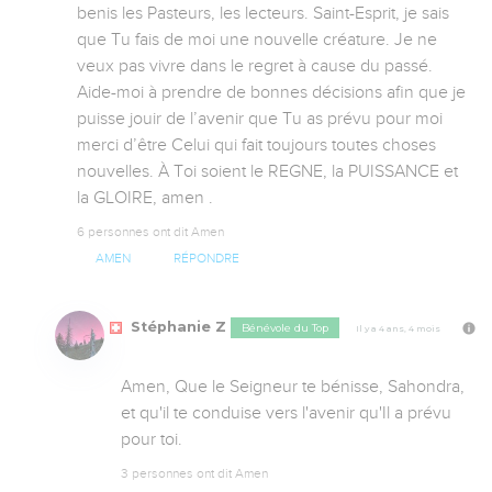
benis les Pasteurs, les lecteurs. Saint-Esprit, je sais 
que Tu fais de moi une nouvelle créature. Je ne 
veux pas vivre dans le regret à cause du passé. 
Aide-moi à prendre de bonnes décisions afin que je 
puisse jouir de l’avenir que Tu as prévu pour moi 
merci d’être Celui qui fait toujours toutes choses 
nouvelles. À Toi soient le REGNE, la PUISSANCE et 
la GLOIRE, amen .
6 personnes ont dit Amen
AMEN
RÉPONDRE
Stéphanie Z
Bénévole du Top
Il y a 4 ans, 4 mois
Amen, Que le Seigneur te bénisse, Sahondra, 
et qu'il te conduise vers l'avenir qu'Il a prévu 
pour toi.
3 personnes ont dit Amen