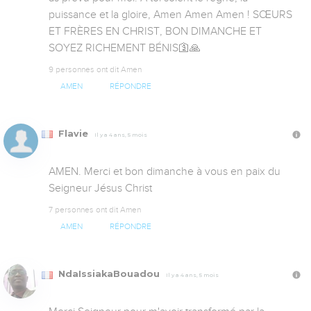
puissance et la gloire, Amen Amen Amen ! SŒURS 
ET FRÈRES EN CHRIST, BON DIMANCHE ET 
SOYEZ RICHEMENT BÉNIS🛐🙏
9 personnes ont dit Amen
AMEN
RÉPONDRE
Flavie
Il y a 4 ans, 5 mois
AMEN. Merci et bon dimanche à vous en paix du 
Seigneur Jésus Christ
7 personnes ont dit Amen
AMEN
RÉPONDRE
NdaIssiakaBouadou
Il y a 4 ans, 5 mois