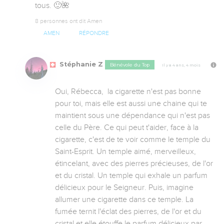
tous. 🙂🌺
8 personnes ont dit Amen
AMEN
RÉPONDRE
Stéphanie Z
Bénévole du Top
Il y a 4 ans, 4 mois
Oui, Rébecca,  la cigarette n'est pas bonne 
pour toi, mais elle est aussi une chaine qui te 
maintient sous une dépendance qui n'est pas 
celle du Père. Ce qui peut t'aider, face à la 
cigarette, c'est de te voir comme le temple du 
Saint-Esprit. Un temple aimé, merveilleux, 
étincelant, avec des pierres précieuses, de l'or 
et du cristal. Un temple qui exhale un parfum 
délicieux pour le Seigneur. Puis, imagine 
allumer une cigarette dans ce temple. La 
fumée ternit l'éclat des pierres, de l'or et du 
cristal et elle étouffe le parfum délicieux par 