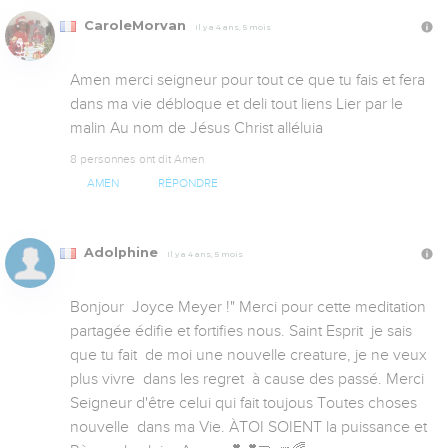
CaroleMorvan
Il y a 4 ans, 5 mois
Amen merci seigneur pour tout ce que tu fais et fera 
dans ma vie débloque et deli tout liens Lier par le 
malin Au nom de Jésus Christ alléluia
8 personnes ont dit Amen
AMEN
RÉPONDRE
Adolphine
Il y a 4 ans, 5 mois
Bonjour  Joyce Meyer !" Merci pour cette meditation 
partagée édifie et fortifies nous. Saint Esprit  je sais 
que tu fait  de moi une nouvelle creature, je ne veux 
plus vivre  dans les regret  à cause des passé. Merci 
Seigneur d'être celui qui fait toujous Toutes choses 
nouvelle  dans ma Vie. ÀTOI SOIENT la puissance et 