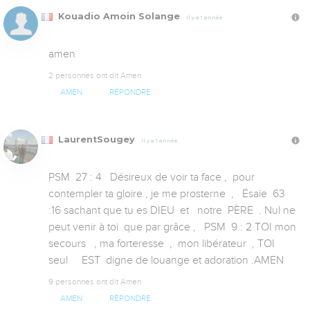
Kouadio Amoin Solange
Il y a 1 année
amen
2 personnes ont dit Amen
AMEN
RÉPONDRE
LaurentSougey
Il y a 1 année
PSM  27 : 4   Désireux de voir ta face ,  pour 
contempler ta gloire , je me prosterne  ,   Ésaïe  63 
:16 sachant que tu es DIEU  et   notre  PÈRE  . Nul ne 
peut venir à toi  que par grâce ,   PSM  9 : 2 TOI mon 
secours   , ma forteresse  ,  mon libérateur  , TOI  
seul     EST  digne de louange et adoration .AMEN
9 personnes ont dit Amen
AMEN
RÉPONDRE