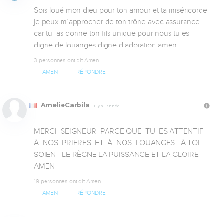
Sois loué mon dieu pour ton amour et ta miséricorde 
je peux m’approcher de ton trône avec assurance 
car tu  as donné ton fils unique pour nous tu es 
digne de louanges digne d adoration amen
3 personnes ont dit Amen
AMEN
RÉPONDRE
AmelieCarbila
Il y a 1 année
MERCI  SEIGNEUR  PARCE QUE  TU  ES ATTENTIF  
À  NOS  PRIERES  ET  À  NOS  LOUANGES.  À TOI 
SOIENT LE RÈGNE LA PUISSANCE ET LA GLOIRE 
AMEN
19 personnes ont dit Amen
AMEN
RÉPONDRE