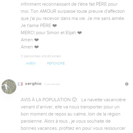
infiniment reconnaissant de t'être fait PÈRE pour 
moi. Ton AMOUR surpasse toute preuve d'affection 
que j'ai pu recevoir dans ma vie. Je me sans aimée. 

Je t'aime PÈRE ❤️

MERCI pour Simon et Elijah ❤️

Amen ❤️ 

Amen ❤️
11 personnes ont dit Amen
AMEN
RÉPONDRE
serghio
Il y a 1 année
AVIS À LA POPULATION 🙂:   La navette vacancière 
venant d’arriver, elle va nous transporter pour un 
bon moment de repos au calme, loin de la région 
parisienne. Alors à tous , je vous souhaite de 
bonnes vacances, profitez en pour vous ressourcer 