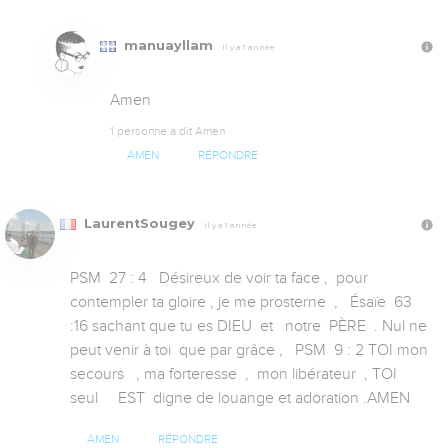
manuayllam
Il y a 1 année
Amen
1 personne a dit Amen
AMEN
RÉPONDRE
LaurentSougey
Il y a 1 année
PSM  27 : 4   Désireux de voir ta face ,  pour 
contempler ta gloire , je me prosterne  ,   Ésaïe  63 
:16 sachant que tu es DIEU  et   notre  PÈRE  . Nul ne 
peut venir à toi  que par grâce ,   PSM  9 : 2 TOI mon 
secours   , ma forteresse  ,  mon libérateur  , TOI  
seul     EST  digne de louange et adoration .AMEN
AMEN
RÉPONDRE