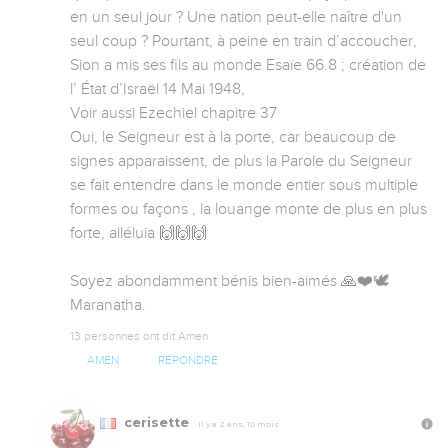
en un seul jour ? Une nation peut-elle naître d'un 
seul coup ? Pourtant, à peine en train d’accoucher, 
Sion a mis ses fils au monde Esaïe 66.8 ; création de 
l’ État d’Israël 14 Mai 1948, 

Voir aussi Ezechiel chapitre 37

Oui, le Seigneur est à la porte, car beaucoup de 
signes apparaissent, de plus la Parole du Seigneur 
se fait entendre dans le monde entier sous multiple 
formes ou façons , la louange monte de plus en plus 
forte, alléluia 🙌🙌🙌

Soyez abondamment bénis bien-aimés 🙏❤️🕊️
Maranatha.
13 personnes ont dit Amen
AMEN
RÉPONDRE
cerisette
Il y a 2 ans, 10 mois