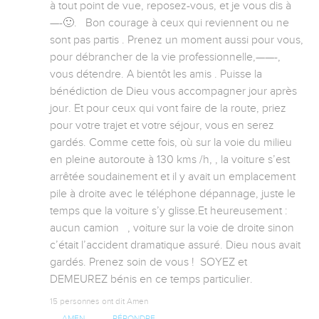
à tout point de vue, reposez-vous, et je vous dis à 
—-🙂.   Bon courage à ceux qui reviennent ou ne 
sont pas partis . Prenez un moment aussi pour vous, 
pour débrancher de la vie professionnelle,——-, 
vous détendre. A bientôt les amis . Puisse la 
bénédiction de Dieu vous accompagner jour après 
jour. Et pour ceux qui vont faire de la route, priez 
pour votre trajet et votre séjour, vous en serez 
gardés. Comme cette fois, où sur la voie du milieu 
en pleine autoroute à 130 kms /h, , la voiture s’est 
arrêtée soudainement et il y avait un emplacement 
pile à droite avec le téléphone dépannage, juste le 
temps que la voiture s’y glisse.Et heureusement : 
aucun camion   , voiture sur la voie de droite sinon 
c’était l’accident dramatique assuré. Dieu nous avait 
gardés. Prenez soin de vous !  SOYEZ et 
DEMEUREZ bénis en ce temps particulier.
15 personnes ont dit Amen
AMEN
RÉPONDRE