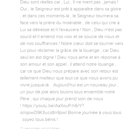
Dieu sont réelles car , Lui , Il ne ment pas , jamais ! 
Oui , le Seigneur est prêt à apparaître dans sa gloire 
, et dans ces moments-là , le Seigneur tournera sa 
face vers la prière du misérable , de celui qui crie à 
Lui sa détresse et Il l'exaucera ! Non , Dieu n'est pas 
sourd et Il entend nos voix et se soucie de nous et 
de nos souffrances ! Notre cœur doit se tourner vers 
Lui pour réclamer la grâce de la louange , car Dieu 
seul en est digne ! Dieu nous aime et en réponse à 
son amour et son appel , il attend notre louange , 
car ce que Dieu nous prépare avec son retour est 
tellement meilleur que tout ce que nous avons pu 
vivre jusque-là .  Aujourd'hui est un nouveau jour , 
un jour de joie alors louons tous ensemble notre 
Père , qui chaque jour prend soin de nous 
! https://youtu.be/AaXouP-h6rY?
si=qowD9K3ucs8n9pwI Bonne journée à vous tous 
. soyez tous bénis !
21 personnes ont dit Amen