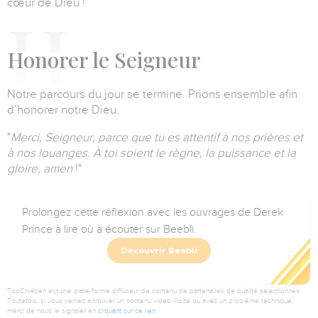
cœur de Dieu !
H
onorer le Seigneur
Notre parcours du jour se termine.
Prions ensemble afin
d’honorer notre Dieu.
"
Merci, Seigneur, parce que tu es attentif à nos prières et
à nos louanges.
À toi soient le règne, la puissance et la
gloire, amen
!"
Prolongez cette réflexion avec les ouvrages de Derek
Prince à lire où à écouter sur Beebli.
Découvrir Beebli
TopChrétien est une plate-forme diffuseur de contenu de partenaires de qualité sélectionnés.
Toutefois, si vous veniez à trouver un contenu vidéo illicite ou avec un problème technique,
merci de nous le signaler en
cliquant sur ce lien
.