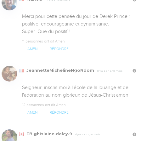
Merci pour cette pensée du jour de Derek Prince : 
positive, encourageante et dynamisante.

Super. Que du positif !
11 personnes ont dit Amen
AMEN
RÉPONDRE
JeannetteMichelineNgoNdom
Il y a 2 ans, 10 mois
Seigneur, inscris-moi à l'école de la louange et de 
l'adoration au nom glorieux de Jésus-Christ amen
12 personnes ont dit Amen
AMEN
RÉPONDRE
FB.ghislaine.delcy.9
Il y a 2 ans, 10 mois