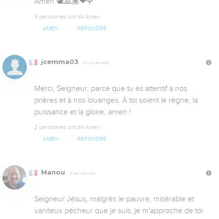
Amen 🕊🙏🏽❤🌹
5 personnes ont dit Amen
AMEN
RÉPONDRE
jcemma03
Il y a 1 année
Merci, Seigneur, parce que tu es attentif à nos 
prières et à nos louanges. À toi soient le règne, la 
puissance et la gloire, amen !
2 personnes ont dit Amen
AMEN
RÉPONDRE
Manou
Il y a 1 année
Seigneur Jésus, malgrès le pauvre, misérable et 
vaniteux pécheur que je suis, je m'approche de toi 