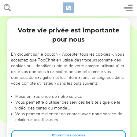
Votre vie privée est importante
pour nous
NE MANQUEZ PAS L’ÉVÉNEMENT
En cliquant sur le bouton « Accepter tous les cookies », vous
DE L’ANNÉE !
acceptez que TopChrétien utilise des traceurs (comme des
cookies ou l'identifiant unique de votre compte utilisateur) et
ET SI LEURS ERREURS POUVAIENT VOUS ÉVITER LES
traite vos données à caractère personnel (comme vos
VOTRES ?
données de navigation et les informations renseignées dans
votre compte utilisateur) dans les buts suivants :
On admire souvent les leaders pour leurs réussites, leur impact,
leur foi ou leur vision. Mais on voit moins les doutes, les erreurs
Mesurer l'audience de notre service
Vous permettre d'utiliser des services tiers tels que de la
et les saisons difficiles qu'ils ont traversés, alors même que ce
vidéo, des cartes du monde…
sont elles qui les ont façonnés.
Vous permettre d'entrer en contact avec notre service de
relation aux utilisateurs.
Dans cette conférence, leaders, entrepreneurs, et responsables
reviennent sur les erreurs marquantes de leur parcours et les
clés pour avancer avec plus de sagesse afin que leurs erreurs
Choisir mes cookies