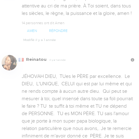
attentive au cri de ma prière. À Toi soient, dans tous 
les siècles, le règne, la puissance et la gloire, amen !
14 personnes ont dit Amen
AMEN
RÉPONDRE
Modifié il y a 1 année
Reinatou
Il y a 1 année
JÉHOVAH DIEU,  TUes le PÈRE par excellence.  Le 
DIEU,  L'UNIQUE,  CELUI qui est par lui même et qui 
ne rends compte à aucun autre dieu.  Qui peut se 
mesurer à toi, quel insensé dans toute sa foli pourrait 
le faire ? TU  te suffit à toi même et TU ne dépend 
de PERSONNE.  TU es MON PÈRE. TU sais l'amour 
que je porte à mon super papa biologique, la 
relation particulière que nous avons,. Je te remercie 
infiniment de m'avoir donné ce  PÈRE. Je te suis 