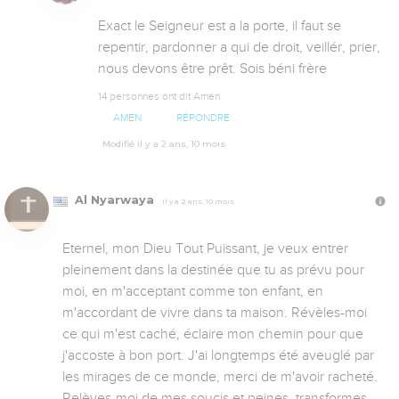
Exact le Seigneur est a la porte, il faut se 
repentir, pardonner a qui de droit, veillér, prier, 
nous devons être prêt. Sois béni frère
14 personnes ont dit Amen
AMEN
RÉPONDRE
Modifié il y a 2 ans, 10 mois
Al Nyarwaya
Il y a 2 ans, 10 mois
Eternel, mon Dieu Tout Puissant, je veux entrer 
pleinement dans la destinée que tu as prévu pour 
moi, en m'acceptant comme ton enfant, en 
m'accordant de vivre dans ta maison. Révèles-moi 
ce qui m'est caché, éclaire mon chemin pour que 
j'accoste à bon port. J'ai longtemps été aveuglé par 
les mirages de ce monde, merci de m'avoir racheté. 
Relèves-moi de mes soucis et peines, transformes-