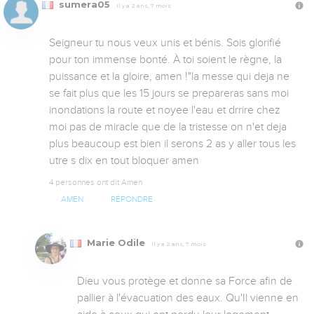
sumera05
Il y a 2 ans, 7 mois
Seigneur tu nous veux unis et bénis. Sois glorifié 
pour ton immense bonté. À toi soient le règne, la 
puissance et la gloire, amen !"la messe qui deja ne 
se fait plus que les 15 jours se prepareras sans moi 
inondations la route et noyee l'eau et drrire chez 
moi pas de miracle que de la tristesse on n'et deja 
plus beaucoup est bien il serons 2 as y aller tous les 
utre s dix en tout bloquer amen
4 personnes ont dit Amen
AMEN
RÉPONDRE
Marie Odile
Il y a 2 ans, 7 mois
Dieu vous protège et donne sa Force afin de 
pallier à l'évacuation des eaux. Qu'Il vienne en 