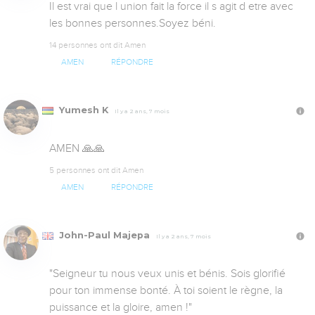
Il est vrai que l union fait la force il s agit d etre avec 
les bonnes personnes.Soyez béni.
14 personnes ont dit Amen
AMEN
RÉPONDRE
Yumesh K
Il y a 2 ans, 7 mois
AMEN 🙏🙏
5 personnes ont dit Amen
AMEN
RÉPONDRE
John-Paul Majepa
Il y a 2 ans, 7 mois
​​"Seigneur tu nous veux unis et bénis. Sois glorifié 
pour ton immense bonté. À toi soient le règne, la 
puissance et la gloire, amen !"