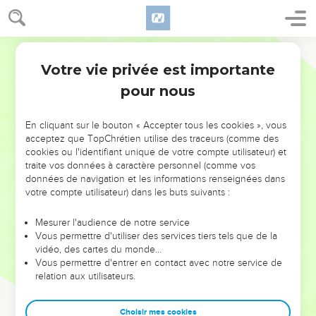
Votre vie privée est importante
pour nous
NE MANQUEZ PAS L’ÉVÉNEMENT
En cliquant sur le bouton « Accepter tous les cookies », vous
DE L’ANNÉE !
acceptez que TopChrétien utilise des traceurs (comme des
cookies ou l'identifiant unique de votre compte utilisateur) et
ET SI LEURS ERREURS POUVAIENT VOUS ÉVITER LES
traite vos données à caractère personnel (comme vos
VOTRES ?
données de navigation et les informations renseignées dans
votre compte utilisateur) dans les buts suivants :
On admire souvent les leaders pour leurs réussites, leur impact,
leur foi ou leur vision. Mais on voit moins les doutes, les erreurs
Mesurer l'audience de notre service
Vous permettre d'utiliser des services tiers tels que de la
et les saisons difficiles qu'ils ont traversés, alors même que ce
vidéo, des cartes du monde…
sont elles qui les ont façonnés.
Vous permettre d'entrer en contact avec notre service de
relation aux utilisateurs.
Dans cette conférence, leaders, entrepreneurs, et responsables
reviennent sur les erreurs marquantes de leur parcours et les
clés pour avancer avec plus de sagesse afin que leurs erreurs
Choisir mes cookies