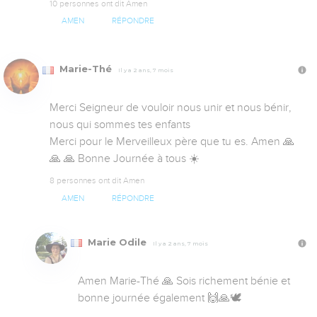
10 personnes ont dit Amen
AMEN
RÉPONDRE
Marie-Thé
Il y a 2 ans, 7 mois
Merci Seigneur de vouloir nous unir et nous bénir, 
nous qui sommes tes enfants 

Merci pour le Merveilleux père que tu es. Amen 🙏 
🙏 🙏 Bonne Journée à tous ☀️
8 personnes ont dit Amen
AMEN
RÉPONDRE
Marie Odile
Il y a 2 ans, 7 mois
Amen Marie-Thé 🙏 Sois richement bénie et 
bonne journée également 🙌🙏🕊️