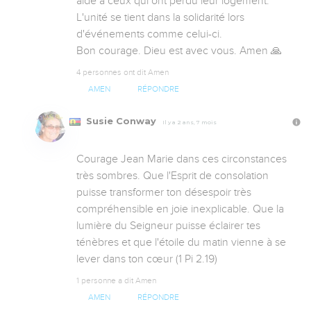
aide à ceux qui ont perdu leur logement. 
L'unité se tient dans la solidarité lors 
d'événements comme celui-ci. 

Bon courage. Dieu est avec vous. Amen 🙏
4 personnes ont dit Amen
AMEN
RÉPONDRE
Susie Conway
Il y a 2 ans, 7 mois
Courage Jean Marie dans ces circonstances 
très sombres. Que l'Esprit de consolation 
puisse transformer ton désespoir très 
compréhensible en joie inexplicable. Que la 
lumière du Seigneur puisse éclairer tes 
ténèbres et que l'étoile du matin vienne à se 
lever dans ton cœur (1 Pi 2.19)
1 personne a dit Amen
AMEN
RÉPONDRE