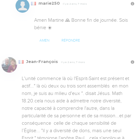
marie250
Il y a 2 ans, 7 mois
Amen Martine 🙏 Bonne fin de journée. Sois 
bénie ☀️
AMEN
RÉPONDRE
Jean-François
Il y a 2 ans, 7 mois
L'unité commence là où l'Esprit-Saint est présent et 
actif..." là où deux ou trois sont assemblés  en mon 
nom, je suis au milieu d'eux ". disait Jésus. Math 
18.20.cela nous aide à admettre notre diversité, 
notre capacité à comprendre l'autre, dans la 
particularité de sa personne et de sa mission...et par 
conséquence  celle de chaque sensibilité de 
l’Église... "il y a diversité de dons, mais une seul 
Esprit " témoigne l'apôtre Paul....cela s'applique à 