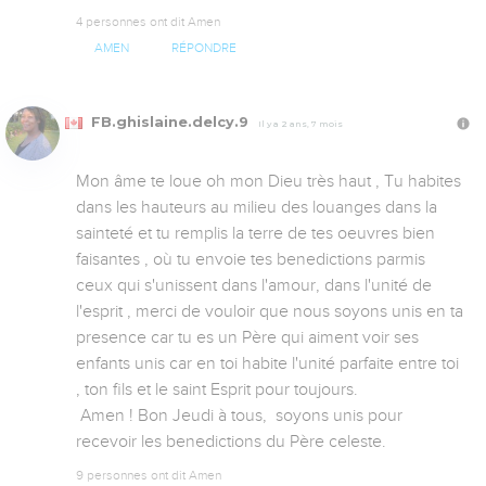
4 personnes ont dit Amen
AMEN
RÉPONDRE
FB.ghislaine.delcy.9
Il y a 2 ans, 7 mois
Mon âme te loue oh mon Dieu très haut , Tu habites 
dans les hauteurs au milieu des louanges dans la 
sainteté et tu remplis la terre de tes oeuvres bien 
faisantes , où tu envoie tes benedictions parmis 
ceux qui s'unissent dans l'amour, dans l'unité de 
l'esprit , merci de vouloir que nous soyons unis en ta 
presence car tu es un Père qui aiment voir ses 
enfants unis car en toi habite l'unité parfaite entre toi 
, ton fils et le saint Esprit pour toujours. 

 Amen ! Bon Jeudi à tous,  soyons unis pour 
recevoir les benedictions du Père celeste.
9 personnes ont dit Amen