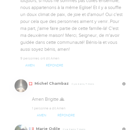
toujours, si nous ne sommes pas collés ensemble, 
nous appartenons à la même Eglise! Et il y a souffle 
un doux climat de paix, de joie et d'amour! Oui c'est 
pour cela que des personnes aiment y venir..Pour 
ma part, j'aime faire partie de cette famille-là! C'est 
ma deuxième maison! Merci, Seigneur, de m'avoir 
guidée dans cette communauté! Bénis-la et vous 
aussi soyez bénis, amen!
9 personnes ont dit Amen
AMEN
RÉPONDRE
Michel Chambaz
Il y a 2 ans, 7 mois
Amen Brigitte 🙏
1 personne a dit Amen
AMEN
RÉPONDRE
Marie Odile
Il y a 2 ans, 7 mois