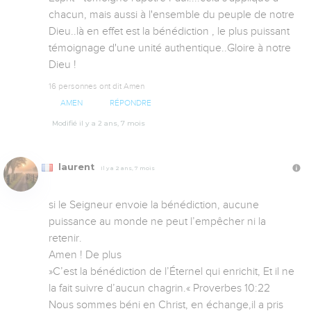
chacun, mais aussi à l'ensemble du peuple de notre 
Dieu..là en effet est la bénédiction , le plus puissant 
témoignage d'une unité authentique..Gloire à notre 
Dieu !
16 personnes ont dit Amen
AMEN
RÉPONDRE
Modifié il y a 2 ans, 7 mois
laurent
Il y a 2 ans, 7 mois
si le Seigneur envoie la bénédiction, aucune 
puissance au monde ne peut l’empêcher ni la 
retenir.

Amen ! De plus 

»C’est la bénédiction de l’Éternel qui enrichit, Et il ne 
la fait suivre d’aucun chagrin.« ‭‭Proverbes‬ ‭10‬:‭22‬ ‭

Nous sommes béni en Christ, en échange,il a pris  