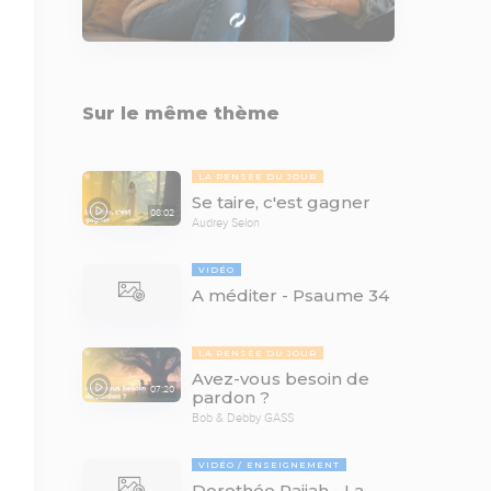
Sur le même thème
LA PENSÉE DU JOUR
Se taire, c'est gagner
08:02
Audrey Selon
VIDÉO
A méditer - Psaume 34
LA PENSÉE DU JOUR
Avez-vous besoin de
07:20
pardon ?
Bob & Debby GASS
VIDÉO
ENSEIGNEMENT
Dorothée Rajiah - La