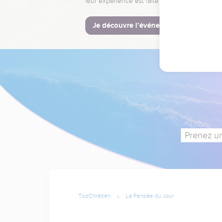
leur expérience est faite pour vous.
Je découvre l’événement
Prenez un
TopChrétien
La Pensée du Jour