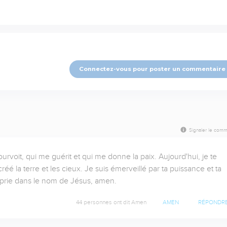
Connectez-vous pour poster un commentaire
Signaler le comm
ourvoit, qui me guérit et qui me donne la paix. Aujourd'hui, je te 
éé la terre et les cieux. Je suis émerveillé par ta puissance et ta 
te prie dans le nom de Jésus, amen.
44 personnes ont dit Amen
AMEN
RÉPONDR