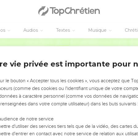
éos
Audios
Textes
Musique
Chrét
re vie privée est importante pour 
NEMENT DE L’ANNÉE !
ÉVITER LES VOTRES ?
sur le bouton « Accepter tous les cookies », vous acceptez que T
traceurs (comme des cookies ou l'identifiant unique de votre compte 
tes, leur impact, leur foi ou leur vision. Mais on voit
s données à caractère personnel (comme vos données de navigatio
fficiles qu'ils ont traversés, alors même que ce sont
 renseignées dans votre compte utilisateur) dans les buts suivants 
audience de notre service
s, et responsables reviennent sur les erreurs
 avancer avec plus de sagesse afin que leurs erreurs
ttre d'utiliser des services tiers tels que de la vidéo, des cartes
un ministère, une équipe, un groupe ou une famille,
ttre d'entrer en contact avec notre service de relation aux utilisat