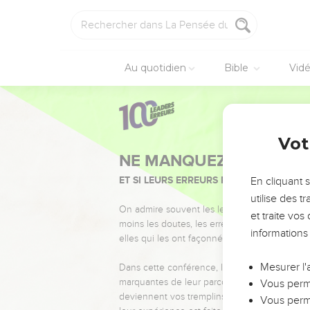
Au quotidien
Bible
Vid
Vot
NE MANQUEZ PAS L’ÉVÉ
ET SI LEURS ERREURS POUVAIENT VOUS 
En cliquant 
utilise des 
On admire souvent les leaders pour leurs réussi
et traite vo
moins les doutes, les erreurs et les saisons di
informations
elles qui les ont façonnés.
Mesurer l'
Dans cette conférence, leaders, entrepreneur
marquantes de leur parcours et les clés pour
Vous perme
deviennent vos tremplins. Que vous guidiez 
Vous perme