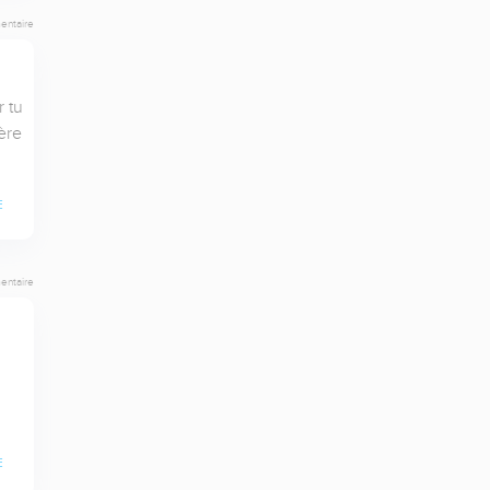
entaire
 tu 
re 
E
entaire
E