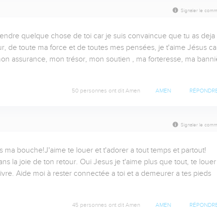
Signaler le comm
tendre quelque chose de toi car je suis convaincue que tu as deja 
r, de toute ma force et de toutes mes pensées, je t'aime Jésus car
mon assurance, mon trésor, mon soutien , ma forteresse, ma banniè
50 personnes ont dit Amen
AMEN
RÉPONDR
Signaler le comm
 ma bouche!J'aime te louer et t'adorer a tout temps et partout! 
ns la joie de ton retour. Oui Jesus je t'aime plus que tout, te louer 
ivre. Aide moi à rester connectée a toi et a demeurer a tes pieds 
45 personnes ont dit Amen
AMEN
RÉPONDR