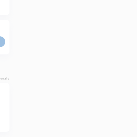
entaire
E