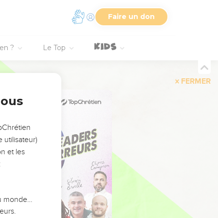
Faire un don
ien ?
Le Top
FERMER
nous
opChrétien
utilisateur)
n et les
:
 du monde…
eurs.