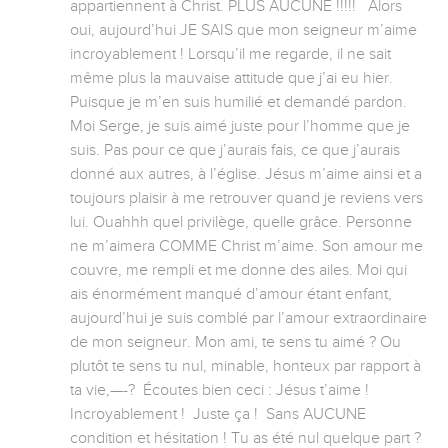
appartiennent à Christ. PLUS AUCUNE !!!!!   Alors 
oui, aujourd’hui JE SAIS que mon seigneur m’aime 
incroyablement ! Lorsqu’il me regarde, il ne sait 
même plus la mauvaise attitude que j’ai eu hier. 
Puisque je m’en suis humilié et demandé pardon. 
Moi Serge, je suis aimé juste pour l’homme que je 
suis. Pas pour ce que j’aurais fais, ce que j’aurais 
donné aux autres, à l’église. Jésus m’aime ainsi et a 
toujours plaisir à me retrouver quand je reviens vers 
lui. Ouahhh quel privilège, quelle grâce. Personne 
ne m’aimera COMME Christ m’aime. Son amour me 
couvre, me rempli et me donne des ailes. Moi qui 
ais énormément manqué d’amour étant enfant, 
aujourd’hui je suis comblé par l’amour extraordinaire 
de mon seigneur. Mon ami, te sens tu aimé ? Ou 
plutôt te sens tu nul, minable, honteux par rapport à 
ta vie,—-?  Écoutes bien ceci : Jésus t’aime ! 
Incroyablement !  Juste ça !  Sans AUCUNE 
condition et hésitation ! Tu as été nul quelque part ? 