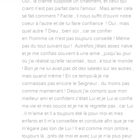
Oui , la crainte suppose un châtiment, et celui qui 
craint n'est pas parfait dans l'amour . Mais aimer cela 
se fait comment ? Facile , il nous suffit d'ouvrir notre 
coeur à l'autre et de lui faire confiance  ! Oui , mais 
quel autre ? Dieu , bien sûr , car se confier 
en l'homme ce n'est pas toujours conseillé ! Même 
pas du tout suivant qui !  Autrefois j'étais assez naïve 
et je me confiais souvent à une amie , jusqu'au jour 
où j'ai réalisé qu'elle racontait , tout , à tout le monde 
! Bon je ne lui avait pas dit des saletés sur les autres , 
mais quand même ! En ce temps-là je ne 
connaissais pas encore le Seigneur , du moins pas 
comme maintenant ! Depuis j'ai compris que mon 
meilleur ami et confident c'était Lui et je Lui ai confié 
ma vie et mes soucis et je ne le regrette pas , car Lui 
, Il m'aime et Il a toujours été là pour moi et mes 
enfants et Il m'a conseillée et conduite afin que je ne 
m'égare pas loin de Lui ! Il est comme mon ombre , 
toujours là , près de moi et avec Lui je n'ai plus peur 