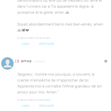
dénominations où être qui se meuvent sur terre et 
dans l’univers car à Toi appartient le règne, la 
puissance et la gloire; amen 🙏 

Soyez abondamment bénis mes bien-aimés, amen 
🙏🕊️❤️
9 personnes ont dit Amen
AMEN
RÉPONDRE
gmag
Il y a 2 ans
Seigneur, montre-moi pourquoi, si souvent, la 
crainte m'empêche de m'approcher de toi. 
Apprends-moi à connaître l'infinie grandeur de ton 
amour pour moi. Amen."
5 personnes ont dit Amen
AMEN
RÉPONDRE