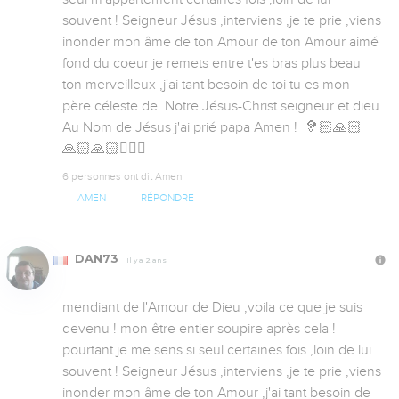
souvent ! Seigneur Jésus ,interviens ,je te prie ,viens 
inonder mon âme de ton Amour de ton Amour aimé 
fond du coeur je remets entre t'es bras plus beau 
ton merveilleux ,j'ai tant besoin de toi tu es mon 
père céleste de  Notre Jésus-Christ seigneur et dieu 
Au Nom de Jésus j'ai prié papa Amen !  🦻🏻🙏🏻
🙏🏻🙏🏻🙇🏻‍♀️
6 personnes ont dit Amen
AMEN
RÉPONDRE
DAN73
Il y a 2 ans
mendiant de l'Amour de Dieu ,voila ce que je suis 
devenu ! mon être entier soupire après cela ! 
pourtant je me sens si seul certaines fois ,loin de lui 
souvent ! Seigneur Jésus ,interviens ,je te prie ,viens 
inonder mon âme de ton Amour ,j'ai tant besoin de 