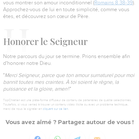
vous montrer son amour inconditionnel (
Romains 8.38-39
).
Approchez-vous de lui en toute simplicité, comme vous
êtes, et découvrez son cœur de Père.
H
onorer le Seigneur
Notre parcours du jour se termine.
Prions ensemble afin
d'honorer notre Dieu.
"
Merci Seigneur, parce que ton amour surnaturel pour moi
bannit toutes mes craintes.
À toi soient le règne, la
puissance et la gloire, amen
!"
TopChrétien est une plate-forme diffuseur de contenu de partenaires de qualité sélectionnés.
Toutefois, si vous veniez à trouver un contenu vidéo illicite ou avec un problème technique,
merci de nous le signaler en
cliquant sur ce lien
.
Vous avez aimé ? Partagez autour de vous !