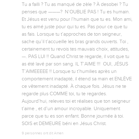
Tu a failli ? Tu as manqué de zèle ? À desobei ? Tu 
penses que ———?  N’OUBLIE PAS ! Tu es humain. 
Et Jésus est venu pour l’humain que tu es. Mon ami, 
tu es aimé juste pour qui tu es. Pas pour ce que tu 
as fais. Lorsque tu t’approches de ton seigneur, 
sache qu’il t’accueille les bras grands ouverts. Toi , 
certainement tu revois tes mauvais choix, attitudes,
—. PAS LUI !! Quand Christ te regarde, il voit que tu 
as été lavé par son sang. IL T’AIME !!!  OUI, JÉSUS 
T’AIMEEEEE !! Lorsque tu t’humilies après un 
comportement inadapté, il étend sa main et ENLÈVE 
ce vêtement inadapté. À chaque fois. Jésus ne te 
regarde plus COMME toi, tu te regardes. 
Aujourd’hui, releves toi et réalises que ton seigneur 
t’aime , et d’un amour incroyable. Uniquement 
parce que tu es son enfant. Bonne journée à toi. 
SOIS et DEMEURE béni en Jésus Christ.
9 personnes ont dit Amen