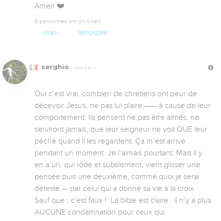
Amen ❤️
8 personnes ont dit Amen
AMEN
RÉPONDRE
serghio
Il y a 2 ans
Oui c’est vrai, combien de chrétiens ont peur de 
décevoir Jesus, ne pas lui plaire,—— à cause de leur 
comportement. Ils pensent ne pas être aimés, ne 
serviront jamais, que leur seigneur ne voit QUE leur 
péché quand il les regardent. Ça m’est arrivé 
pendant un moment. Je l’aimais pourtant. Mais il y 
en a un, qui rôde et subtilement, vient glisser une 
pensée puis une deuxième, comme quoi je serai 
détesté,— par celui qui a donné sa vie à la croix. 
Sauf que : c’est faux !  La bible est claire : il n’y a plus 
AUCUNE condamnation pour ceux qui 