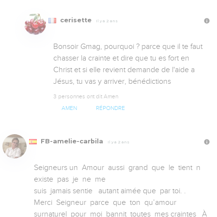
cerisette
Il y a 2 ans
Bonsoir Gmag, pourquoi ? parce que il te faut 
chasser la crainte et dire que tu es fort en 
Christ et si elle revient demande de l'aide a 
Jésus, tu vas y arriver, bénédictions
3 personnes ont dit Amen
AMEN
RÉPONDRE
FB-amelie-carbila
Il y a 2 ans
Seigneurs un  Amour  aussi  grand  que  le  tient  n 
existe  pas  je  ne  me 

suis  jamais sentie   autant aimée que  par toi. . 

Merci  Seigneur  parce  que  ton  qu’amour  
surnaturel  pour  moi  bannit  toutes  mes craintes   À 