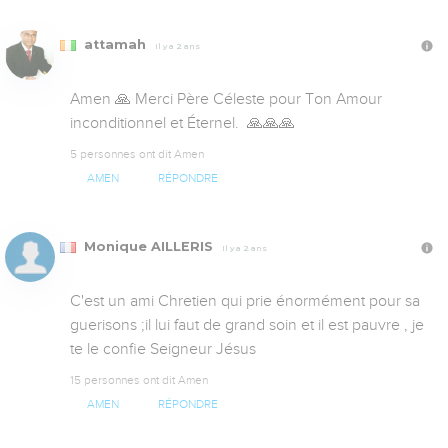
attamah
Il y a 2 ans
Amen 🙏 Merci Père Céleste pour Ton Amour 
inconditionnel et Éternel.  🙏🙏🙏
5 personnes ont dit Amen
AMEN
RÉPONDRE
Monique AILLERIS
Il y a 2 ans
C'est un ami Chretien qui prie énormément pour sa 
guerisons ;il lui faut de grand soin et il est pauvre , je 
te le confie Seigneur Jésus
15 personnes ont dit Amen
AMEN
RÉPONDRE