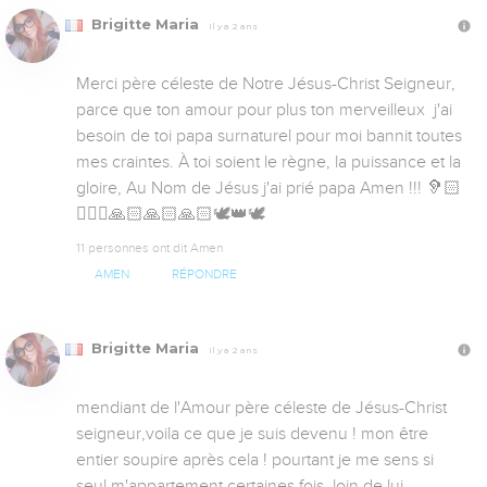
Brigitte Maria
Il y a 2 ans
Merci père céleste de Notre Jésus-Christ Seigneur, 
parce que ton amour pour plus ton merveilleux  j'ai 
besoin de toi papa surnaturel pour moi bannit toutes 
mes craintes. À toi soient le règne, la puissance et la 
gloire, Au Nom de Jésus j'ai prié papa Amen !!! 🦻🏻
🙇🏻‍♀️🙏🏻🙏🏻🙏🏻🕊️👑🕊️
11 personnes ont dit Amen
AMEN
RÉPONDRE
Brigitte Maria
Il y a 2 ans
mendiant de l'Amour père céleste de Jésus-Christ 
seigneur,voila ce que je suis devenu ! mon être 
entier soupire après cela ! pourtant je me sens si 
seul m'appartement certaines fois ,loin de lui 