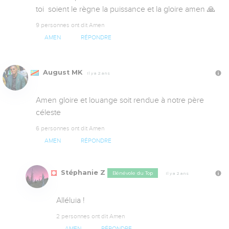
toi  soient le règne la puissance et la gloire amen 🙏
9 personnes ont dit Amen
AMEN
RÉPONDRE
August MK
Il y a 2 ans
Amen gloire et louange soit rendue à notre père 
céleste
6 personnes ont dit Amen
AMEN
RÉPONDRE
Stéphanie Z
Bénévole du Top
Il y a 2 ans
Alléluia !
2 personnes ont dit Amen
AMEN
RÉPONDRE