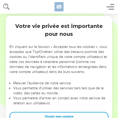
Votre vie privée est importante
pour nous
NE MANQUEZ PAS L’ÉVÉNEMENT
En cliquant sur le bouton « Accepter tous les cookies », vous
DE L’ANNÉE !
acceptez que TopChrétien utilise des traceurs (comme des
cookies ou l'identifiant unique de votre compte utilisateur) et
ET SI LEURS ERREURS POUVAIENT VOUS ÉVITER LES
traite vos données à caractère personnel (comme vos
VOTRES ?
données de navigation et les informations renseignées dans
votre compte utilisateur) dans les buts suivants :
On admire souvent les leaders pour leurs réussites, leur impact,
leur foi ou leur vision. Mais on voit moins les doutes, les erreurs
Mesurer l'audience de notre service
Vous permettre d'utiliser des services tiers tels que de la
et les saisons difficiles qu'ils ont traversés, alors même que ce
vidéo, des cartes du monde…
sont elles qui les ont façonnés.
Vous permettre d'entrer en contact avec notre service de
relation aux utilisateurs.
Dans cette conférence, leaders, entrepreneurs, et responsables
reviennent sur les erreurs marquantes de leur parcours et les
clés pour avancer avec plus de sagesse afin que leurs erreurs
Choisir mes cookies