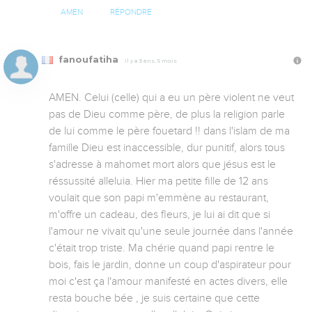
AMEN
RÉPONDRE
fanoufatiha
Il y a 3 ans, 5 mois
AMEN. Celui (celle) qui a eu un père violent ne veut 
pas de Dieu comme père, de plus la religion parle 
de lui comme le père fouetard !! dans l'islam de ma 
famille Dieu est inaccessible, dur punitif, alors tous 
s'adresse à mahomet mort alors que jésus est le 
réssussité alleluia. Hier ma petite fille de 12 ans 
voulait que son papi m'emmène au restaurant, 
m'offre un cadeau, des fleurs, je lui ai dit que si 
l'amour ne vivait qu'une seule journée dans l'année 
c'était trop triste. Ma chérie quand papi rentre le 
bois, fais le jardin, donne un coup d'aspirateur pour 
moi c'est ça l'amour manifesté en actes divers, elle 
resta bouche bée , je suis certaine que cette 