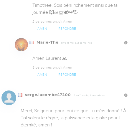
Timothée. Sois béni richement ainsi que ta 
journée 🙌🙏🙌🕊️🌞😇
2 personnes ont dit Amen
AMEN
RÉPONDRE
Marie-Thé
Il y a 11 mois, 2 semaines
Amen Laurent 🙏
8 personnes ont dit Amen
AMEN
RÉPONDRE
serge.lacombe47200
Il y a 11 mois, 2 semaines
Merci, Seigneur, pour tout ce que Tu m'as donné ! À 
Toi soient le règne, la puissance et la gloire pour l' 
éternité, amen !