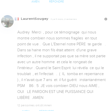
AMEN
RÉPONDRE
LaurentSougey
Il y a 11 mois, 2 semaines
Audrey  Merci  , pour ce témoignage  qui nous 
montre combien nous sommes fragiles  en tout 
point de vue .  Que L'Eternel notre PÉRE  te garde   . 
Dans sa haine mon fils était atteint  d'une grave 
infection , il ne supportait pas que sa mère soit partie 
avec un autre homme  et cela le rongeait de 
l'intérieur . Quand le Saint Esprit  lui révéla  ce qui le 
troublait  , et l'infectait   .  (  IL  tomba en repentance  
) , il n'avait que 7 ans  et  il fut guérit   instantanément     
PSM    86 : 5  JE vois combien DIEU nous AIME , 
OUI   LE PARDON EST UNE PUISSANCE QUI 
LIBÈRE  .AMEN
12 personnes ont dit Amen