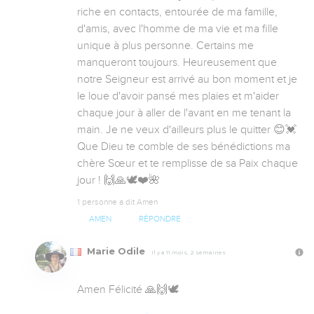
riche en contacts, entourée de ma famille, 
d'amis, avec l'homme de ma vie et ma fille 
unique à plus personne. Certains me 
manqueront toujours. Heureusement que 
notre Seigneur est arrivé au bon moment et je 
le loue d'avoir pansé mes plaies et m'aider 
chaque jour à aller de l'avant en me tenant la 
main. Je ne veux d'ailleurs plus le quitter 😊💓 

Que Dieu te comble de ses bénédictions ma 
chère Sœur et te remplisse de sa Paix chaque 
jour ! 🙌🙏🕊️❤️🌺
1 personne a dit Amen
AMEN
RÉPONDRE
Marie Odile
Il y a 11 mois, 2 semaines
Amen Félicité 🙏🙌🕊️