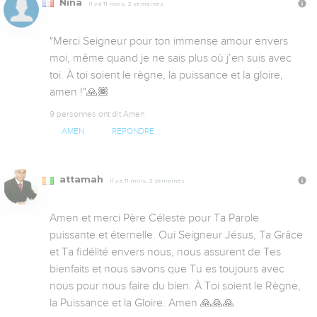
Nina
Il y a 11 mois, 2 semaines
​​"Merci Seigneur pour ton immense amour envers 
moi, même quand je ne sais plus où j’en suis avec 
toi. À toi soient le règne, la puissance et la gloire, 
amen !"🙏🏾
9 personnes ont dit Amen
AMEN
RÉPONDRE
attamah
Il y a 11 mois, 2 semaines
Amen et merci Père Céleste pour Ta Parole 
puissante et éternelle. Oui Seigneur Jésus, Ta Grâce 
et Ta fidélité envers nous, nous assurent de Tes 
bienfaits et nous savons que Tu es toujours avec 
nous pour nous faire du bien. À Toi soient le Règne, 
la Puissance et la Gloire. Amen 🙏🙏🙏