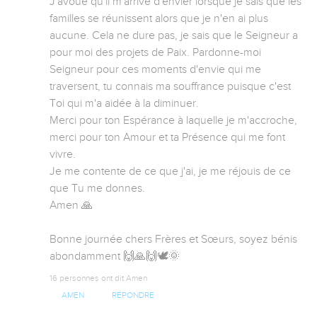
J'avoue qu'il m'arrive d'envier lorsque je sais que les 
familles se réunissent alors que je n'en ai plus 
aucune. Cela ne dure pas, je sais que le Seigneur a 
pour moi des projets de Paix. Pardonne-moi 
Seigneur pour ces moments d'envie qui me 
traversent, tu connais ma souffrance puisque c'est 
Toi qui m'a aidée à la diminuer. 

Merci pour ton Espérance à laquelle je m'accroche, 
merci pour ton Amour et ta Présence qui me font 
vivre. 

Je me contente de ce que j'ai, je me réjouis de ce 
que Tu me donnes. 

Amen 🙏 

Bonne journée chers Frères et Sœurs, soyez bénis 
abondamment 🙌🙏🙌🕊️🌞
16 personnes ont dit Amen
AMEN
RÉPONDRE