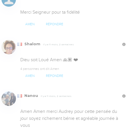
Merci Seigneur pour ta fidélité
AMEN
RÉPONDRE
Shalom
Il y a 11 mois, 2 semaines
Dieu soit Loué Amen 🙏🏽 ❤️
4 personnes ont dit Amen
AMEN
RÉPONDRE
Nanou
Il y a 11 mois, 2 semaines
Amen Amen merci Audrey pour cette pensée du 
jour soyez richement bénie et agréable journée à 
vous