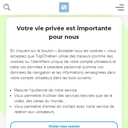
Votre vie privée est importante
pour nous
NE MANQUEZ PAS L’ÉVÉNEMENT
En cliquant sur le bouton « Accepter tous les cookies », vous
DE L’ANNÉE !
acceptez que TopChrétien utilise des traceurs (comme des
cookies ou l'identifiant unique de votre compte utilisateur) et
ET SI LEURS ERREURS POUVAIENT VOUS ÉVITER LES
traite vos données à caractère personnel (comme vos
VOTRES ?
données de navigation et les informations renseignées dans
votre compte utilisateur) dans les buts suivants :
On admire souvent les leaders pour leurs réussites, leur impact,
leur foi ou leur vision. Mais on voit moins les doutes, les erreurs
Mesurer l'audience de notre service
Vous permettre d'utiliser des services tiers tels que de la
et les saisons difficiles qu'ils ont traversés, alors même que ce
vidéo, des cartes du monde…
sont elles qui les ont façonnés.
Vous permettre d'entrer en contact avec notre service de
relation aux utilisateurs.
Dans cette conférence, leaders, entrepreneurs, et responsables
reviennent sur les erreurs marquantes de leur parcours et les
clés pour avancer avec plus de sagesse afin que leurs erreurs
Choisir mes cookies