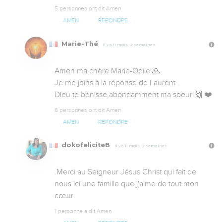
5 personnes ont dit Amen
AMEN
RÉPONDRE
Marie-Thé
Il y a 11 mois, 2 semaines
Amen ma chère Marie-Odile 🙏 

Je me joins à la réponse de Laurent .

Dieu te bénisse abondamment ma soeur 🙌 ❤️
6 personnes ont dit Amen
AMEN
RÉPONDRE
dokofelicite8
Il y a 11 mois, 2 semaines
.Merci au Seigneur Jésus Christ qui fait de 
nous ici une famille que j'aime de tout mon 
cœur.
1 personne a dit Amen