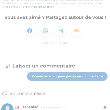
TopChrétien est une plate-forme diffuseur de contenu de partenaires de qualité sélectionnés.
Toutefois, si vous veniez à trouver un contenu vidéo illicite ou avec un problème technique,
merci de nous le signaler en
cliquant sur ce lien
.
Vous avez aimé ? Partagez autour de vous !
1285
PARTAGES
Laisser un commentaire
Connectez-vous pour poster un commentaire
96 commentaires
Françoise
Il y a 2 semaines, 4 jours