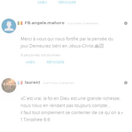
AMEN
RÉPONDRE
FB.angele.mahoro
Il y a 11 mois, 2 semaines
Merci à vous qui nous fortifie par la pensée du 
jour.Demeurez béni en Jésus-Christ 🙏🏻
9 personnes ont dit Amen
AMEN
RÉPONDRE
laurent
Il y a 11 mois, 2 semaines
«C’est vrai, la foi en Dieu est une grande richesse, 
nous nous en rendant pas toujours compte…

il faut tout simplement se contenter de ce qu’on a.»

‭‭1 Timothée‬ ‭6‬:‭6‬ ‭
