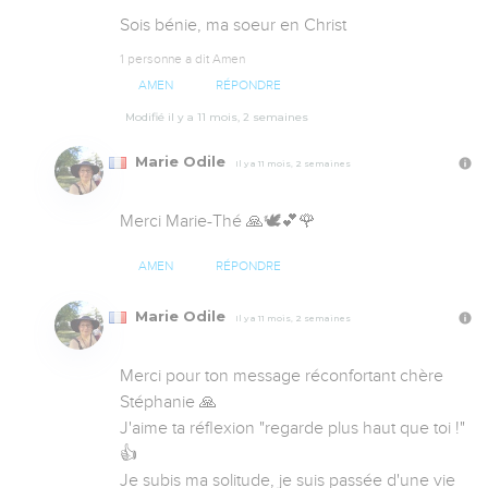
Sois bénie, ma soeur en Christ
1 personne a dit Amen
AMEN
RÉPONDRE
Modifié il y a 11 mois, 2 semaines
Marie Odile
Il y a 11 mois, 2 semaines
Merci Marie-Thé 🙏🕊️💕🌹
AMEN
RÉPONDRE
Marie Odile
Il y a 11 mois, 2 semaines
Merci pour ton message réconfortant chère 
Stéphanie 🙏 

J'aime ta réflexion "regarde plus haut que toi !" 
👍 

Je subis ma solitude, je suis passée d'une vie 