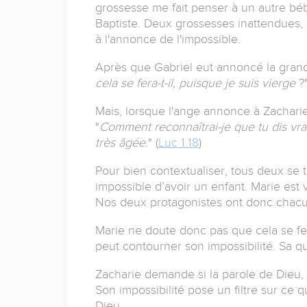
grossesse me fait penser à un autre béb
Baptiste.
Deux grossesses inattendues, d
à l'annonce de l'impossible.
Après que Gabriel eut annoncé la grande 
cela se fera-t-il, puisque je suis vierge
?"
Mais, lorsque l'ange annonce à Zacharie q
"
Comment reconnaîtrai-je que tu dis vra
très âgée
." (
Luc 1.18
)
Pour bien contextualiser, tous deux se 
impossible d’avoir un enfant.
Marie est 
Nos deux protagonistes ont donc chacu
Marie ne doute donc pas que cela se fe
peut contourner son impossibilité.
Sa qu
Zacharie demande si la parole de Dieu, t
Son impossibilité pose un filtre sur ce q
Dieu.