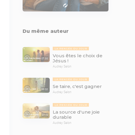
Du même auteur
LA PENSÉE DU JOUR
Vous êtes le choix de
07:38
Jésus !
Audrey Selon
LA PENSÉE DU JOUR
Se taire, c'est gagner
08:02
Audrey Selon
LA PENSÉE DU JOUR
La source d'une joie
07:10
durable
Audrey Selon