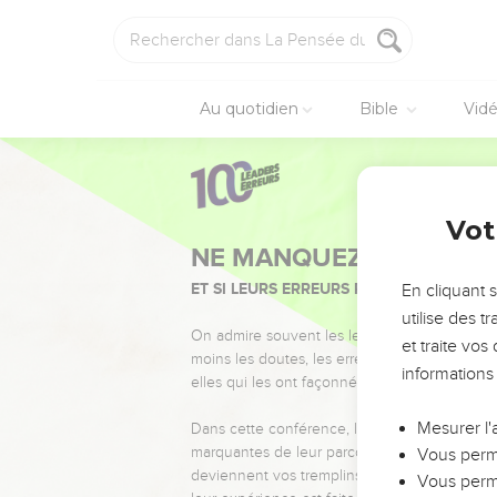
Au quotidien
Bible
Vid
Vot
NE MANQUEZ PAS L’ÉVÉ
ET SI LEURS ERREURS POUVAIENT VOUS 
En cliquant 
utilise des 
On admire souvent les leaders pour leurs réussi
et traite vo
moins les doutes, les erreurs et les saisons di
informations
elles qui les ont façonnés.
Mesurer l'
Dans cette conférence, leaders, entrepreneur
marquantes de leur parcours et les clés pour
Vous perme
deviennent vos tremplins. Que vous guidiez 
Vous perme