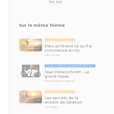
Voir tout
Sur le même thème
LA PENSÉE DU JOUR
Dieu achèvera ce qu'il a
08:37
commencé en toi
Stève Rivière
VIDÉO
PORTE OUVERTE CHRÉTIENNE
Jean Peterschmitt - Le
50:40
grand repas
Porte Ouverte Chrétienne
LA PENSÉE DU JOUR
Les secrets de la
07:37
victoire de Gédéon
John Roos