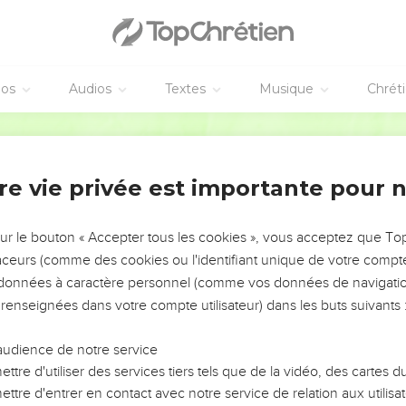
éos
Audios
Textes
Musique
Chrét
re vie privée est importante pour 
NEMENT DE L’ANNÉE !
ÉVITER LES VOTRES ?
sur le bouton « Accepter tous les cookies », vous acceptez que T
traceurs (comme des cookies ou l'identifiant unique de votre compte 
tes, leur impact, leur foi ou leur vision. Mais on voit
s données à caractère personnel (comme vos données de navigatio
fficiles qu'ils ont traversés, alors même que ce sont
 renseignées dans votre compte utilisateur) dans les buts suivants 
audience de notre service
s, et responsables reviennent sur les erreurs
 avancer avec plus de sagesse afin que leurs erreurs
ttre d'utiliser des services tiers tels que de la vidéo, des cartes
un ministère, une équipe, un groupe ou une famille,
ttre d'entrer en contact avec notre service de relation aux utilisat