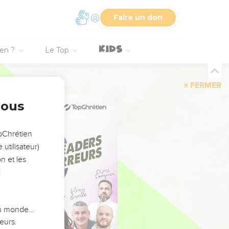
Faire un don
ien ?
Le Top
FERMER
nous
opChrétien
utilisateur)
n et les
:
 du monde…
eurs.