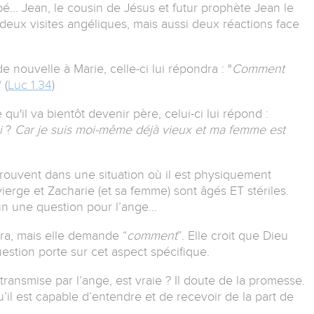
é… Jean, le cousin de Jésus et futur prophète Jean le
eux visites angéliques, mais aussi deux réactions face
nouvelle à Marie, celle-ci lui répondra : "
Comment
 (
Luc 1.34
)
u'il va bientôt devenir père, celui-ci lui répond :
i
?
Car je suis moi-même déjà vieux et ma femme est
trouvent dans une situation où il est physiquement
vierge et Zacharie (et sa femme) sont âgés ET stériles.
n une question pour l’ange…
ra, mais elle demande “
comment
”.
Elle croit que Dieu
estion porte sur cet aspect spécifique.
ransmise par l’ange, est vraie ? Il doute de la promesse.
u’il est capable d’entendre et de recevoir de la part de