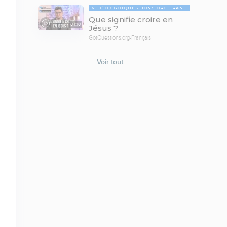
VIDÉO
GOTQUESTIONS.ORG-FRANÇAIS
Que signifie croire en
04:10
Jésus ?
GotQuestions.org-Français
Voir tout