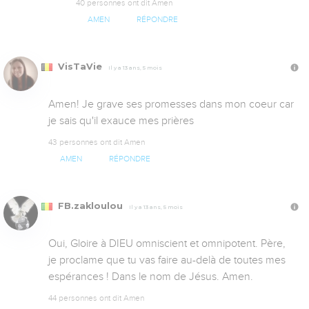
40 personnes ont dit Amen
AMEN
RÉPONDRE
VisTaVie
Il y a 13 ans, 5 mois
Amen! Je grave ses promesses dans mon coeur car 
je sais qu'il exauce mes prières
43 personnes ont dit Amen
AMEN
RÉPONDRE
FB.zakloulou
Il y a 13 ans, 5 mois
Oui, Gloire à DIEU omniscient et omnipotent. Père, 
je proclame que tu vas faire au-delà de toutes mes 
espérances ! Dans le nom de Jésus. Amen.
44 personnes ont dit Amen