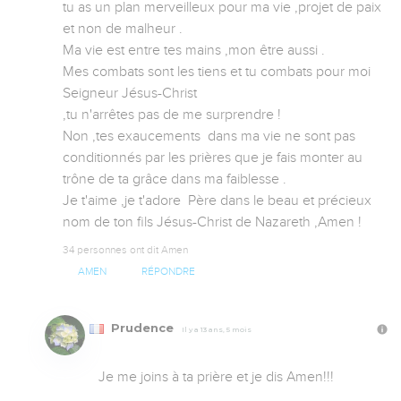
tu as un plan merveilleux pour ma vie ,projet de paix 
et non de malheur .

Ma vie est entre tes mains ,mon être aussi .

Mes combats sont les tiens et tu combats pour moi 
Seigneur Jésus-Christ  

,tu n'arrêtes pas de me surprendre !

Non ,tes exaucements  dans ma vie ne sont pas 
conditionnés par les prières que je fais monter au 
trône de ta grâce dans ma faiblesse .

Je t'aime ,je t'adore  Père dans le beau et précieux 
nom de ton fils Jésus-Christ de Nazareth ,Amen !
34 personnes ont dit Amen
AMEN
RÉPONDRE
Prudence
Il y a 13 ans, 5 mois
Je me joins à ta prière et je dis Amen!!!