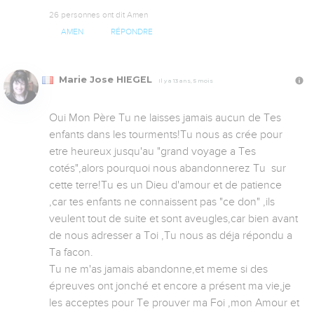
26 personnes ont dit Amen
AMEN
RÉPONDRE
Marie Jose HIEGEL
Il y a 13 ans, 5 mois
Oui Mon Père Tu ne laisses jamais aucun de Tes 
enfants dans les tourments!Tu nous as crée pour 
etre heureux jusqu'au "grand voyage a Tes 
cotés",alors pourquoi nous abandonnerez Tu  sur 
cette terre!Tu es un Dieu d'amour et de patience 
,car tes enfants ne connaissent pas "ce don" ,ils 
veulent tout de suite et sont aveugles,car bien avant 
de nous adresser a Toi ,Tu nous as déja répondu a 
Ta facon.

Tu ne m'as jamais abandonne,et meme si des 
épreuves ont jonché et encore a présent ma vie,je 
les acceptes pour Te prouver ma Foi ,mon Amour et 