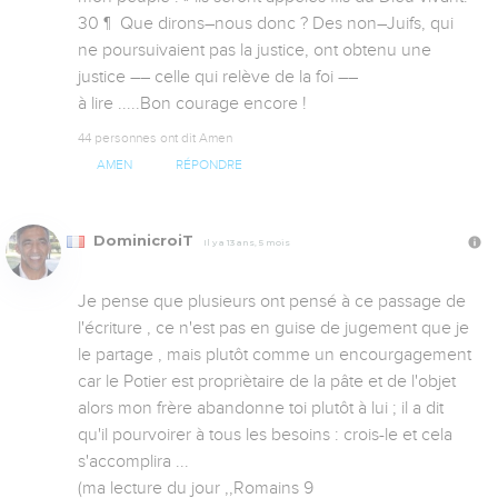
30 ¶  Que dirons–nous donc ? Des non–Juifs, qui 
ne poursuivaient pas la justice, ont obtenu une 
justice –– celle qui relève de la foi ––

à lire .....Bon courage encore !
44 personnes ont dit Amen
AMEN
RÉPONDRE
DominicroiT
Il y a 13 ans, 5 mois
Je pense que plusieurs ont pensé à ce passage de 
l'écriture , ce n'est pas en guise de jugement que je 
le partage , mais plutôt comme un encourgagement 
car le Potier est propriètaire de la pâte et de l'objet 
alors mon frère abandonne toi plutôt à lui ; il a dit 
qu'il pourvoirer à tous les besoins : crois-le et cela 
s'accomplira ...

(ma lecture du jour ,,Romains 9
