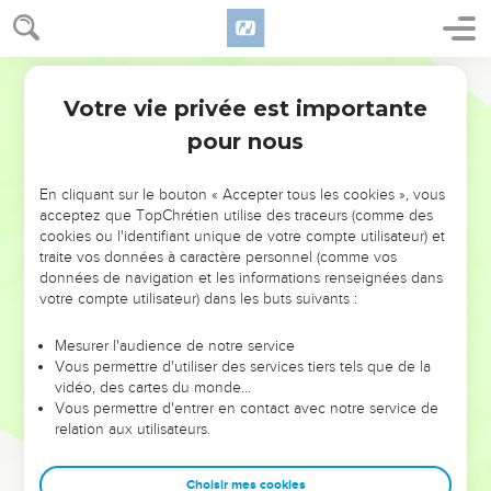
Votre vie privée est importante
pour nous
NE MANQUEZ PAS L’ÉVÉNEMENT
En cliquant sur le bouton « Accepter tous les cookies », vous
DE L’ANNÉE !
acceptez que TopChrétien utilise des traceurs (comme des
cookies ou l'identifiant unique de votre compte utilisateur) et
ET SI LEURS ERREURS POUVAIENT VOUS ÉVITER LES
traite vos données à caractère personnel (comme vos
VOTRES ?
données de navigation et les informations renseignées dans
votre compte utilisateur) dans les buts suivants :
On admire souvent les leaders pour leurs réussites, leur impact,
leur foi ou leur vision. Mais on voit moins les doutes, les erreurs
Mesurer l'audience de notre service
Vous permettre d'utiliser des services tiers tels que de la
et les saisons difficiles qu'ils ont traversés, alors même que ce
vidéo, des cartes du monde…
sont elles qui les ont façonnés.
Vous permettre d'entrer en contact avec notre service de
relation aux utilisateurs.
Dans cette conférence, leaders, entrepreneurs, et responsables
reviennent sur les erreurs marquantes de leur parcours et les
clés pour avancer avec plus de sagesse afin que leurs erreurs
Choisir mes cookies