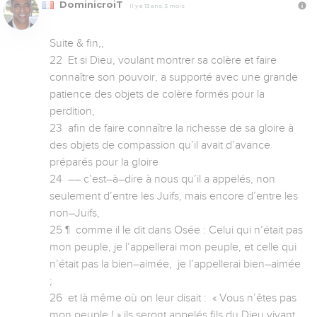
DominicroiT
Il y a 13 ans, 5 mois
Suite & fin,,

22  Et si Dieu, voulant montrer sa colère et faire 
connaître son pouvoir, a supporté avec une grande 
patience des objets de colère formés pour la 
perdition,

23  afin de faire connaître la richesse de sa gloire à 
des objets de compassion qu’il avait d’avance 
préparés pour la gloire

24  –– c’est–à–dire à nous qu’il a appelés, non 
seulement d’entre les Juifs, mais encore d’entre les 
non–Juifs,

25 ¶  comme il le dit dans Osée : Celui qui n’était pas 
mon peuple, je l’appellerai mon peuple, et celle qui 
n’était pas la bien–aimée,  je l’appellerai bien–aimée 
; 

26  et là même où on leur disait :  « Vous n’êtes pas 
mon peuple ! » ils seront appelés fils du Dieu vivant.
