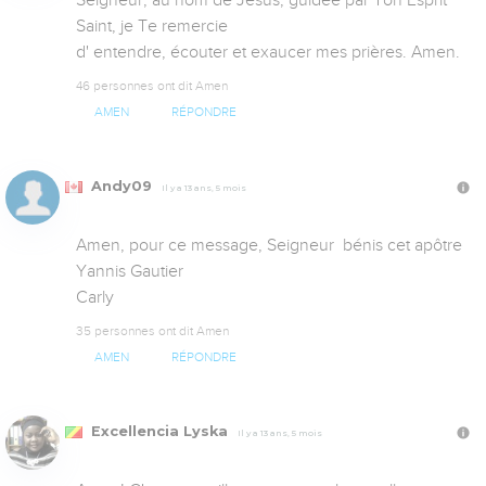
Saint, je Te remercie

d' entendre, écouter et exaucer mes prières. Amen.
46 personnes ont dit Amen
AMEN
RÉPONDRE
Andy09
Il y a 13 ans, 5 mois
Amen, pour ce message, Seigneur  bénis cet apôtre 
Yannis Gautier

Carly
35 personnes ont dit Amen
AMEN
RÉPONDRE
Excellencia Lyska
Il y a 13 ans, 5 mois