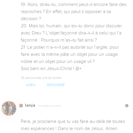
19  Alors, diras–tu, comment peut–il encore faire des 
reproches ? En effet, qui peut s’opposer à sa 
décision ?

20  Mais toi, humain, qui es–tu donc pour discuter 
avec Dieu ? L’objet façonné dira–t–il à celui qui l’a 
façonné : Pourquoi m’as–tu fait ainsi ?

21  Le potier n’a–t–il pas autorité sur l’argile, pour 
faire avec la même pâte un objet pour un usage 
noble et un objet pour un usage vil ?

Sois béni en Jésus-Christ ! @+
18 personnes ont dit Amen
AMEN
RÉPONDRE
lanja
Il y a 13 ans, 5 mois
Père, je proclame que tu vas faire au-delà de toutes 
mes espérances ! Dans le nom de Jésus. Amen.