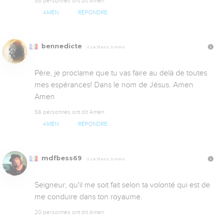
38 personnes ont dit Amen
AMEN
RÉPONDRE
bennedicte
Il y a 13 ans, 5 mois
Père, je proclame que tu vas faire au delà de toutes 
mes espérances! Dans le nom de Jésus. Amen 
Amen
56 personnes ont dit Amen
AMEN
RÉPONDRE
mdfbess69
Il y a 13 ans, 5 mois
Seigneur, qu'il me soit fait selon ta volonté qui est de 
me conduire dans ton royaume.
20 personnes ont dit Amen