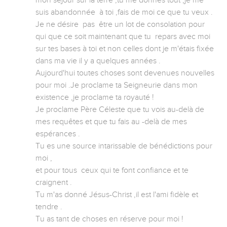
mon séjour sur la terre ,tu me donnes tout ,je me 
suis abandonnée  à toi ,fais de moi ce que tu veux .

Je ne désire  pas  être un lot de consolation pour 
qui que ce soit maintenant que tu  repars avec moi 
sur tes bases à toi et non celles dont je m'étais fixée 
dans ma vie il y a quelques années .

Aujourd'hui toutes choses sont devenues nouvelles 
pour moi .Je proclame ta Seigneurie dans mon 
existence ,je proclame ta royauté !

Je proclame Père Céleste que tu vois au-delà de 
mes requêtes et que tu fais au -delà de mes 
espérances .

Tu es une source intarissable de bénédictions pour 
moi ,

et pour tous  ceux qui te font confiance et te 
craignent .

Tu m'as donné Jésus-Christ ,il est l'ami fidèle et 
tendre .

Tu as tant de choses en réserve pour moi !
