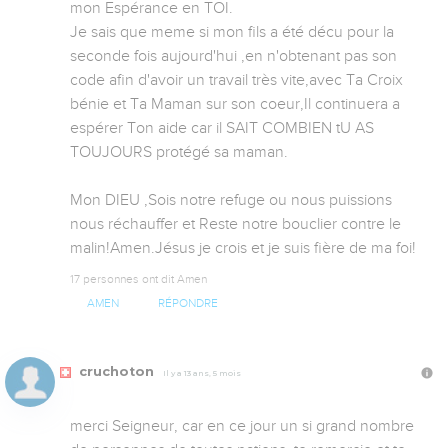
mon Espérance en TOI.

Je sais que meme si mon fils a été décu pour la 
seconde fois aujourd'hui ,en n'obtenant pas son 
code afin d'avoir un travail très vite,avec Ta Croix 
bénie et Ta Maman sur son coeur,Il continuera a 
espérer Ton aide car il SAIT COMBIEN tU AS 
TOUJOURS protégé sa maman.

Mon DIEU ,Sois notre refuge ou nous puissions 
nous réchauffer et Reste notre bouclier contre le 
malin!Amen.Jésus je crois et je suis fière de ma foi!
17 personnes ont dit Amen
AMEN
RÉPONDRE
cruchoton
Il y a 13 ans, 5 mois
merci Seigneur, car en ce jour un si grand nombre 