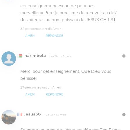
cet enseignement est on ne peut pas 
merveilleux.Pere je proclame de recevoir au delà 
des attentes au nom puissant de JESUS CHRIST
32 personnes ont dit Amen
AMEN
RÉPONDRE
harimbola
Il y a 13 ans, 5 mois
Merci pour cet enseignement, Que Dieu vous 
bénisse!
27 personnes ont dit Amen
AMEN
RÉPONDRE
jesus38
Il y a 13 ans, 5 mois
Seigneur, au nom de Jésus, guidée par Ton Esprit 