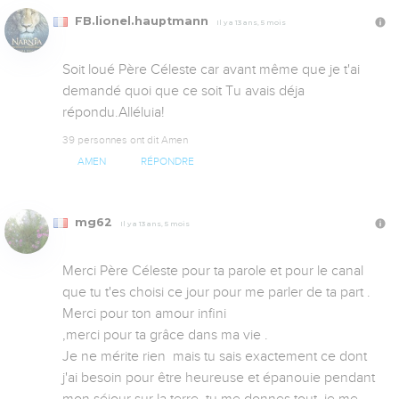
FB.lionel.hauptmann
Il y a 13 ans, 5 mois
Soit loué Père Céleste car avant même que je t'ai 
demandé quoi que ce soit Tu avais déja 
répondu.Alléluia!
39 personnes ont dit Amen
AMEN
RÉPONDRE
mg62
Il y a 13 ans, 5 mois
Merci Père Céleste pour ta parole et pour le canal 
que tu t'es choisi ce jour pour me parler de ta part .

Merci pour ton amour infini 

,merci pour ta grâce dans ma vie .

Je ne mérite rien  mais tu sais exactement ce dont 
j'ai besoin pour être heureuse et épanouie pendant 