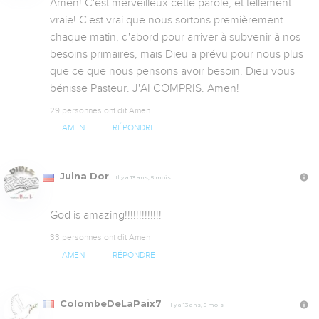
Amen! C'est merveilleux cette parole, et tellement 
vraie! C'est vrai que nous sortons premièrement 
chaque matin, d'abord pour arriver à subvenir à nos 
besoins primaires, mais Dieu a prévu pour nous plus 
que ce que nous pensons avoir besoin. Dieu vous 
bénisse Pasteur. J'AI COMPRIS. Amen!
29 personnes ont dit Amen
AMEN
RÉPONDRE
Julna Dor
Il y a 13 ans, 5 mois
God is amazing!!!!!!!!!!!!!
33 personnes ont dit Amen
AMEN
RÉPONDRE
ColombeDeLaPaix7
Il y a 13 ans, 5 mois