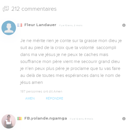
212 commentaires
Fleur Landauer
Il y a 10 ans, 2 mois
Je ne mérite rien je conte sur ta grasse mon dieu je 
suit au pied de la croix que ta volonté  saccompli 
dans ma vie jésus je ne peux te caches mais 
souffrance mon père vient me secourir grand dieu 
je n'en peux plus pére je proclame que tu vas faire 
au delà de toutes mes espérances dans le nom de 
jésus amen
197 personnes ont dit Amen
AMEN
RÉPONDRE
FB.yolande.ngamga
Il y a 12 ans, 9 mois