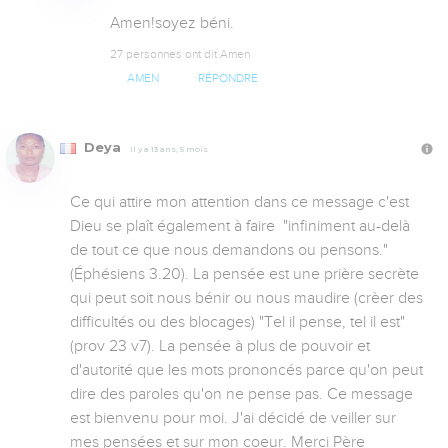
Amen!soyez béni.
27 personnes ont dit Amen
AMEN
RÉPONDRE
Deya
Il y a 13 ans, 5 mois
Ce qui attire mon attention dans ce message c'est 
Dieu se plaît également à faire  "infiniment au-delà 
de tout ce que nous demandons ou pensons." 
(Éphésiens 3.20). La pensée est une prière secrète 
qui peut soit nous bénir ou nous maudire (crèer des 
difficultés ou des blocages) "Tel il pense, tel il est" 
(prov 23 v7). La pensée à plus de pouvoir et 
d'autorité que les mots prononcés parce qu'on peut 
dire des paroles qu'on ne pense pas. Ce message 
est bienvenu pour moi. J'ai décidé de veiller sur 
mes pensées et sur mon coeur. Merci Père 