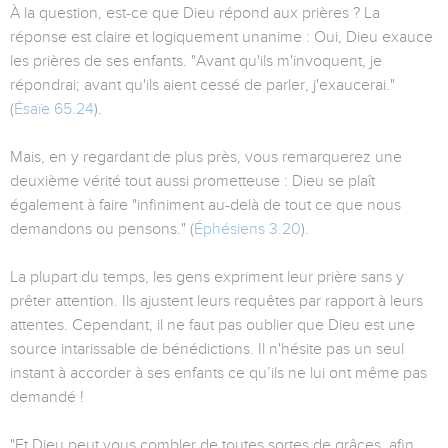
À la question, est-ce que Dieu répond aux prières ? La
réponse est claire et logiquement unanime : Oui, Dieu exauce
les prières de ses enfants. "Avant qu'ils m'invoquent, je
répondrai; avant qu'ils aient cessé de parler, j'exaucerai."
(
Ésaïe 65.24
).
Mais, en y regardant de plus près, vous remarquerez une
deuxième vérité tout aussi prometteuse : Dieu se plaît
également à faire "infiniment au-delà de tout ce que nous
demandons ou pensons." (
Éphésiens 3.20
).
La plupart du temps, les gens expriment leur prière sans y
prêter attention. Ils ajustent leurs requêtes par rapport à leurs
attentes. Cependant, il ne faut pas oublier que Dieu est une
source intarissable de bénédictions. Il n'hésite pas un seul
instant à accorder à ses enfants ce qu’ils ne lui ont même pas
demandé !
"Et Dieu peut vous combler de toutes sortes de grâces, afin