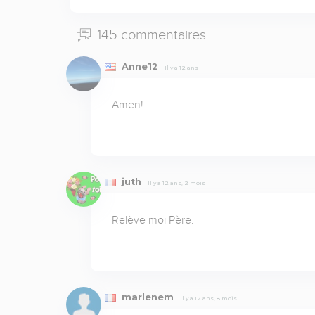
145 commentaires
Anne12
Il y a 12 ans
Amen!
juth
Il y a 12 ans, 2 mois
Relève moi Père.
marlenem
Il y a 12 ans, 8 mois