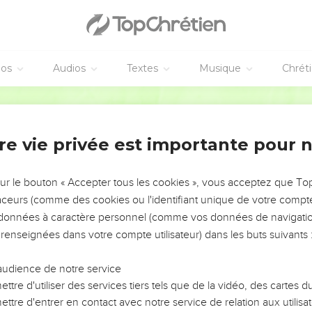
éos
Audios
Textes
Musique
Chrét
re vie privée est importante pour 
NEMENT DE L’ANNÉE !
ÉVITER LES VOTRES ?
sur le bouton « Accepter tous les cookies », vous acceptez que T
traceurs (comme des cookies ou l'identifiant unique de votre compte 
tes, leur impact, leur foi ou leur vision. Mais on voit
s données à caractère personnel (comme vos données de navigatio
fficiles qu'ils ont traversés, alors même que ce sont
 renseignées dans votre compte utilisateur) dans les buts suivants 
audience de notre service
s, et responsables reviennent sur les erreurs
 avancer avec plus de sagesse afin que leurs erreurs
ttre d'utiliser des services tiers tels que de la vidéo, des cartes
un ministère, une équipe, un groupe ou une famille,
ttre d'entrer en contact avec notre service de relation aux utilisat