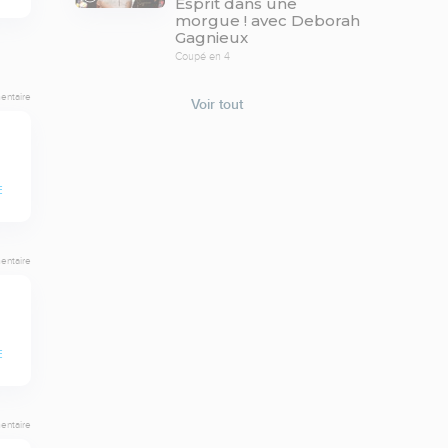
Esprit dans une
morgue ! avec Deborah
Gagnieux
Coupé en 4
entaire
Voir tout
E
entaire
E
entaire