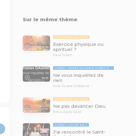
Sur le même thème
LA PENSÉE DU JOUR
Exercice physique ou
07:36
spirituel ?
David Nolent
VIDÉO
PORTE OUVERTE CHRÉTIENNE
Ne vous inquiétez de
50:08
rien
Porte Ouverte Chrétienne
LA PENSÉE DU JOUR
Ne pas devancer Dieu
07:31
Bob & Debby GASS
VIDÉO
COUPÉ EN 4
J'ai rencontré le Saint-
29:46