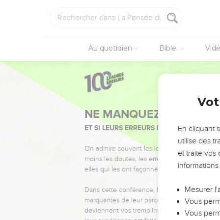
Au quotidien
Bible
Vid
Vot
NE MANQUEZ PAS L’ÉVÉ
ET SI LEURS ERREURS POUVAIENT VOUS 
En cliquant 
utilise des 
On admire souvent les leaders pour leurs réussi
et traite vo
moins les doutes, les erreurs et les saisons di
informations
elles qui les ont façonnés.
Mesurer l'
Dans cette conférence, leaders, entrepreneur
marquantes de leur parcours et les clés pour
Vous perme
deviennent vos tremplins. Que vous guidiez 
Vous perme