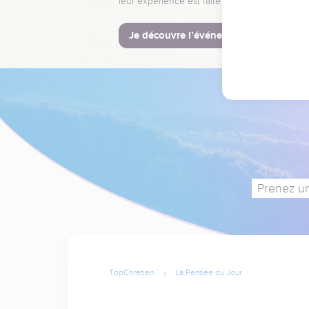
leur expérience est faite pour vous.
Je découvre l’événement
Prenez un
TopChrétien
La Pensée du Jour