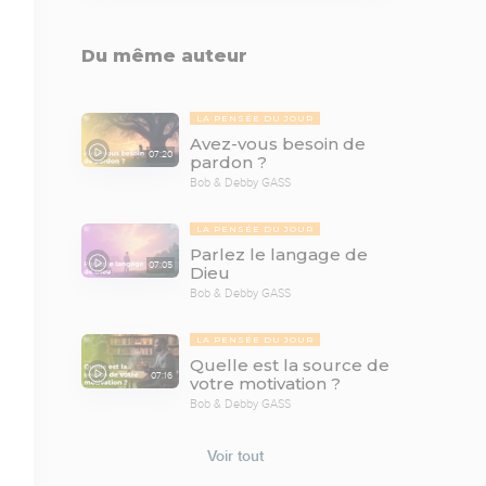
Du même auteur
LA PENSÉE DU JOUR
Avez-vous besoin de
07:20
pardon ?
Bob & Debby GASS
LA PENSÉE DU JOUR
Parlez le langage de
07:05
Dieu
Bob & Debby GASS
LA PENSÉE DU JOUR
Quelle est la source de
07:16
votre motivation ?
Bob & Debby GASS
Voir tout