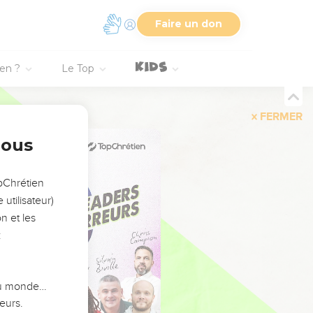
Faire un don
ien ?
Le Top
FERMER
nous
opChrétien
utilisateur)
n et les
:
 du monde…
eurs.