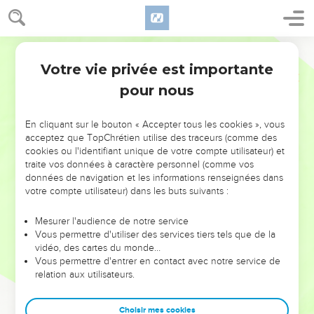
Votre vie privée est importante
pour nous
NE MANQUEZ PAS L’ÉVÉNEMENT
En cliquant sur le bouton « Accepter tous les cookies », vous
DE L’ANNÉE !
acceptez que TopChrétien utilise des traceurs (comme des
cookies ou l'identifiant unique de votre compte utilisateur) et
ET SI LEURS ERREURS POUVAIENT VOUS ÉVITER LES
traite vos données à caractère personnel (comme vos
VOTRES ?
données de navigation et les informations renseignées dans
votre compte utilisateur) dans les buts suivants :
On admire souvent les leaders pour leurs réussites, leur impact,
leur foi ou leur vision. Mais on voit moins les doutes, les erreurs
Mesurer l'audience de notre service
Vous permettre d'utiliser des services tiers tels que de la
et les saisons difficiles qu'ils ont traversés, alors même que ce
vidéo, des cartes du monde…
sont elles qui les ont façonnés.
Vous permettre d'entrer en contact avec notre service de
relation aux utilisateurs.
Dans cette conférence, leaders, entrepreneurs, et responsables
reviennent sur les erreurs marquantes de leur parcours et les
clés pour avancer avec plus de sagesse afin que leurs erreurs
Choisir mes cookies