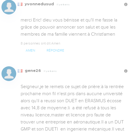
yvonnedusud
Il y a 8 ans
merci Eric! dieu vous bénisse et qu'Il me fasse la 
grâce de pouvoir annoncer son salut et que les 
membres de ma famille viennent à Christ!amen
8 personnes ont dit Amen
AMEN
RÉPONDRE
gene26
Il y a 8 ans
Seigneur,je te remets ce sujet de prière:à la rentrée 
prochaine mon fil n'est pris dans aucune université 
alors qu'il a reussi son DUET en ERASMUS écosse 
avec 14,8 de moyenne.Ii  a été refusé à tous les 
niveau licence,master et licence pro faute de 
trouver une entreprise en aéronautique.Il a un DUT 
GMP et son DUETI  en ingenierie mécanique.Il veut 