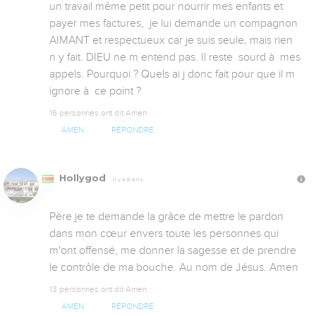
un travail même petit pour nourrir mes enfants et 
payer mes factures,  je lui demande un compagnon  
AIMANT et respectueux car je suis seule, mais rien  
n y fait. DIEU ne m entend pas. Il reste  sourd à  mes 
appels. Pourquoi ? Quels ai j donc fait pour que il m 
ignore à  ce point ?
16 personnes ont dit Amen
AMEN
RÉPONDRE
Hollygod
Il y a 8 ans
Père je te demande la grâce de mettre le pardon 
dans mon cœur envers toute les personnes qui 
m'ont offensé, me donner la sagesse et de prendre 
le contrôle de ma bouche. Au nom de Jésus. Amen
13 personnes ont dit Amen
AMEN
RÉPONDRE