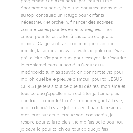
programme rien n'est perdu par lequel tu m'a 
énormément bénie, être une donatrice mensuelle 
au top, construire un refuge pour enfants 
nécessiteux et orphelin, financer des activités 
commerciales pour tes enfants, seigneur mon 
amour pour toi est si fort à cause de ce que tu 
m'aimé! Car je souffrais d'un manque d'amour 
terrible, la solitude m'avait envahi au point ou j'étais 
prêt à faire n'importe quoi pour essayer de résoudre 
le problème! dans ta bonté ta faveur et ta 
miséricorde tu m'as sauvée en donnant ta vie pour 
moi oh quel belle preuve d'amour! pour toi JESUS 
CHRIST je ferais tout ce que tu désires! mon âme et 
tous ce que j'appelle mien est à toi! je t'aime plus 
que tout au monde! tu m'as redonner gout à la vie, 
tu m'a donné la vraie joie et la vrai paix! le reste de 
mes jours sur cette terre te sont consacrés , je 
respire pour te faire plaisir, je me fais belle pour toi, 
je travaille pour toi oh oui tout ce que je fais 